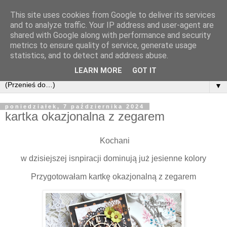
This site uses cookies from Google to deliver its services
and to analyze traffic. Your IP address and user-agent are
shared with Google along with performance and security
metrics to ensure quality of service, generate usage
statistics, and to detect and address abuse.
LEARN MORE
GOT IT
▼
poniedziałek, 7 października 2024
kartka okazjonalna z zegarem
Kochani
w dzisiejszej isnpiracji dominują już jesienne kolory
Przygotowałam kartkę okazjonalną z zegarem