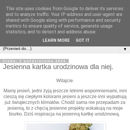
This site uses cookies from Google to deliver its services
and to analyze traffic. Your IP address and user-agent are
shared with Google along with performance and security
metrics to ensure quality of service, generate usage
statistics, and to detect and address abuse.
LEARN MORE
GOT IT
▼
środa, 2 października 2024
Jesienna kartka urodzinowa dla niej.
Witajcie.
Mamy jesień, jedni żyją jeszcze letnimi wspomnieniami, inni
cieszą się ciepłymi kolorami jesieni a jeszcze inni wypatrują
już świątecznych klimatów. Chodź sama nie przepadam za
jesienią, to z chęcią jesienne projekty wskakują na moje
biurko. Dziś inspiracja na jesienną kartkę urodzinową.