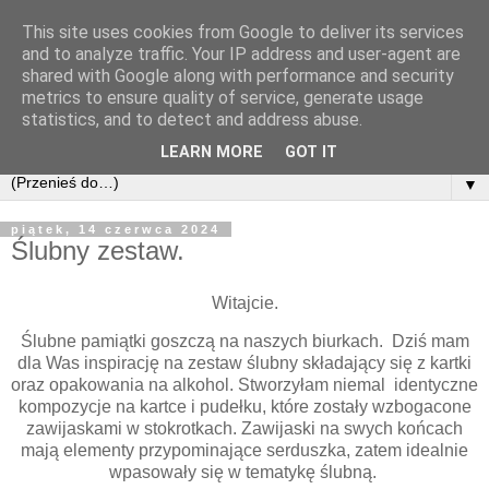
This site uses cookies from Google to deliver its services
and to analyze traffic. Your IP address and user-agent are
shared with Google along with performance and security
metrics to ensure quality of service, generate usage
statistics, and to detect and address abuse.
LEARN MORE
GOT IT
▼
piątek, 14 czerwca 2024
Ślubny zestaw.
Witajcie.
Ślubne pamiątki goszczą na naszych biurkach. Dziś mam
dla Was inspirację na zestaw ślubny składający się z kartki
oraz opakowania na alkohol. Stworzyłam niemal identyczne
kompozycje na kartce i pudełku, które zostały wzbogacone
zawijaskami w stokrotkach. Zawijaski na swych końcach
mają elementy przypominające serduszka, zatem idealnie
wpasowały się w tematykę ślubną.