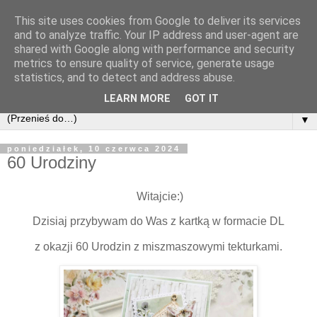
This site uses cookies from Google to deliver its services
and to analyze traffic. Your IP address and user-agent are
shared with Google along with performance and security
metrics to ensure quality of service, generate usage
statistics, and to detect and address abuse.
LEARN MORE
GOT IT
▼
poniedziałek, 10 czerwca 2024
60 Urodziny
Witajcie:)
Dzisiaj przybywam do Was z kartką w formacie DL
z okazji 60 Urodzin z miszmaszowymi tekturkami.