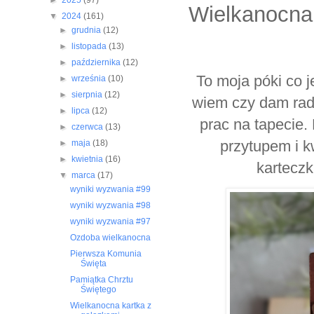
►
2025
(97)
Wielkanocna 
▼
2024
(161)
►
grudnia
(12)
►
listopada
(13)
►
października
(12)
To moja póki co 
►
września
(10)
►
sierpnia
(12)
wiem czy dam radę
►
lipca
(12)
prac na tapecie.
►
czerwca
(13)
przytupem i k
►
maja
(18)
►
kwietnia
(16)
karteczk
▼
marca
(17)
wyniki wyzwania #99
wyniki wyzwania #98
wyniki wyzwania #97
Ozdoba wielkanocna
Pierwsza Komunia
Święta
Pamiątka Chrztu
Świętego
Wielkanocna kartka z