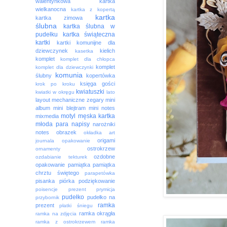
walentynkowa
kartka
wielkanocna
kartka z kopertą
kartka
kartka zimowa
ślubna
kartka ślubna w
pudełku
kartka świąteczna
kartki
kartki komunijne dla
dziewczynek
kielich
kasetka
komplet
komplet dla chłopca
komplet
komplet dla dziewczynki
komunia
ślubny
kopertówka
księga gości
krok po kroku
kwiatuszki
kwiatki w okręgu
lato
layout
mechaniczne zegary
mini
album
mini blejtram
mini notes
motyl
męska kartka
mixmedia
młoda para
napisy
narożniki
notes
obrazek
okładka art
origami
journala
opakowanie
ostrokrzew
ornamenty
ozdobne
ozdabianie tekturek
opakowanie
pamiątka
pamiątka
chrztu świętego
parapetówka
pisanka
piórka
podziękowanie
poisencje
prezent
prymicja
pudełko
pudełko na
przybornik
ramka
prezent
płatki śniegu
ramka okrągła
ramka na zdjęcia
ramka z ostrokrzewem
ramka