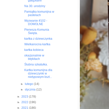
gałązkami
Na 30. urodziny
Pamiątka komunijna w
pastelach
Wyzwanie #102 -
DOWOLNE
Pierwsza Komunia
Święta.
kartka z dziewczynka
Wielkanocna kartka
kartka kobieca
okazjonalnie w
błękitach
Ślubna szkatułka.
Kartka komunijna dla
dziewczynki w
nietypowym kszt...
►
lutego
(14)
►
stycznia
(12)
►
2023
(178)
►
2022
(196)
►
2021
(186)