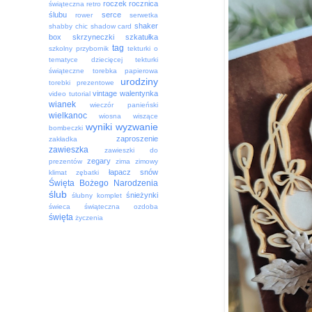
roczek
rocznica
świąteczna
retro
ślubu
serce
rower
serwetka
shaker
shabby chic
shadow card
box
skrzyneczki
szkatułka
tag
szkolny przybornik
tekturki o
tematyce dziecięcej
tekturki
świąteczne
torebka papierowa
urodziny
torebki prezentowe
vintage
walentynka
video tutorial
wianek
wieczór panieński
wielkanoc
wiosna
wiszące
wyniki
wyzwanie
bombeczki
zaproszenie
zakładka
zawieszka
zawieszki do
zegary
prezentów
zima
zimowy
łapacz snów
klimat
zębatki
Święta Bożego Narodzenia
ślub
śnieżynki
ślubny komplet
świeca
świąteczna ozdoba
święta
życzenia