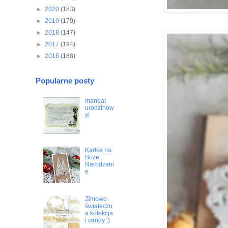
►
2020
(183)
►
2019
(179)
►
2018
(147)
►
2017
(194)
►
2016
(188)
Popularne posty
mandat
urodzinow
y!
Kartka na
Boże
Narodzeni
e
Zimowo
świąteczn
a kolekcja
i candy :)