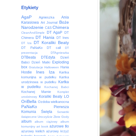
Etykiety
AgaP
Ania
Agnieszka
Boże
Karasiowa
Art Journal
Narodzenie
Chimera
C&S
DT AgaP
DT
CleanAndSimple
DT Hania
Chimera
DT Ines
DT Koraliki Beaty
DT Iza
DT PaNaKo
DT call
DT
prezentacja
DTAgnieszka
DTBeata
DTEdyta
Dzień
Exploding
Babci
Dzień Matki
box
Hania
Gratulacje
Halloween
Ines
Iza
Hostie
Kartka
komunijna w pudełku
Kartka
Kartka
urodzinowa w pudełku
w pudełku
Kochanej Babci
Kochanej Mamie
Komplet
Koraliki Beaty
LO
urodzinowy
OriBella
Ozdoba wielkanocna
PaNaKo
Pierwsza
Komunia Święta
Serwetki
świąteczne
Uroczyście
Złote Gody
album
album ciążowy
album
ażurowe tło
komunijny
art book
ażurowy kielich
ażurowy krzyż