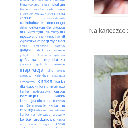
baloniki
baranek
baza
bałwanki
blejtram
bierzmowanie
bingo
bluszcz
bombka
border
brokat
choinka
budka dla ptaków
bukiet
chrzest
chusteczkownik
czekoladownik
decoupage
dekoracja
dla chłopca
dekor
Na karteczce z
dla dziewczynki
dla
dla mamy
mężczyzny
dt
dla nauczyciela
Agnieszka
dt pasjEwy
dzieci
eMKa
embossing
gałązka
gałązki
gałązki ostrokrzewu
gałązki z kwiatkami
girlanda
gościnna projektantka
imieniny
gwiazda
gwiazdka
inspiracja
jajko
jemioła
kalendarz
jubileusz
kalendarz
kartka
kartka
adwentowy
dla dziecka
kartka imieninowa
kartka
kartka jubileuszowa
komunijna
kartka
komunijna dla chłopca
kartka
kartka na
na Bierzmowanie
chrzciny
kartka na parapetówkę
kartka na pierwsze urodziny
kartka urodzinowa
kartka
kartka
w formie taga