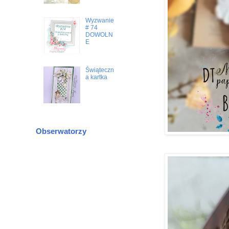
Wyzwanie
# 74
DOWOLN
E
Świąteczn
a kartka
Obserwatorzy