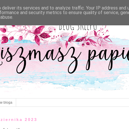
deliver its services and to analyze traffic. Your IP address and
formance and security metrics to ensure quality of service, ge
 abuse.
ów bloga
dziernika 2023