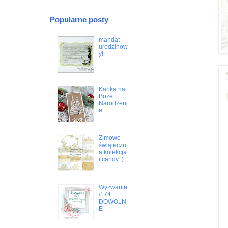
Popularne posty
mandat
urodzinow
y!
Kartka na
Boże
Narodzeni
e
Zimowo
świąteczn
a kolekcja
i candy :)
Wyzwanie
# 74
DOWOLN
E