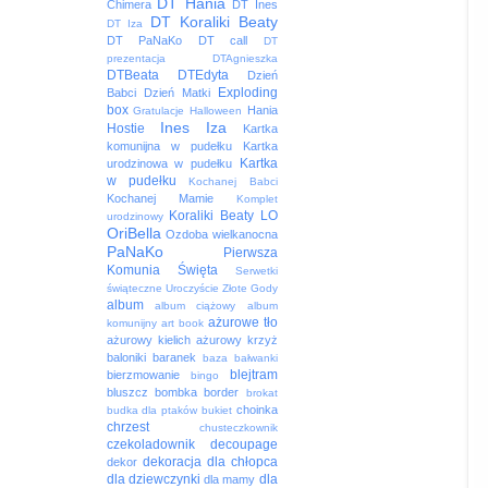
DT Hania
Chimera
DT Ines
DT Koraliki Beaty
DT Iza
DT PaNaKo
DT call
DT
prezentacja
DTAgnieszka
DTBeata
DTEdyta
Dzień
Exploding
Babci
Dzień Matki
box
Hania
Gratulacje
Halloween
Ines
Iza
Hostie
Kartka
komunijna w pudełku
Kartka
Kartka
urodzinowa w pudełku
w pudełku
Kochanej Babci
Kochanej Mamie
Komplet
Koraliki Beaty
LO
urodzinowy
OriBella
Ozdoba wielkanocna
PaNaKo
Pierwsza
Komunia Święta
Serwetki
świąteczne
Uroczyście
Złote Gody
album
album ciążowy
album
ażurowe tło
komunijny
art book
ażurowy kielich
ażurowy krzyż
baloniki
baranek
baza
bałwanki
blejtram
bierzmowanie
bingo
bluszcz
bombka
border
brokat
choinka
budka dla ptaków
bukiet
chrzest
chusteczkownik
czekoladownik
decoupage
dekoracja
dla chłopca
dekor
dla dziewczynki
dla
dla mamy