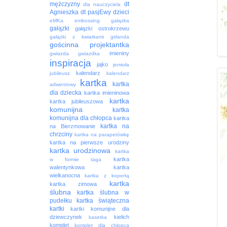
mężczyzny
dt
dla nauczyciela
Agnieszka
dt pasjEwy
dzieci
eMKa
embossing
gałązka
gałązki
gałązki ostrokrzewu
gałązki z kwiatkami
girlanda
gościnna projektantka
imieniny
gwiazda
gwiazdka
inspiracja
jajko
jemioła
kalendarz
jubileusz
kalendarz
kartka
kartka
adwentowy
dla dziecka
kartka imieninowa
kartka
kartka jubileuszowa
komunijna
kartka
komunijna dla chłopca
kartka
kartka na
na Bierzmowanie
chrzciny
kartka na parapetówkę
kartka na pierwsze urodziny
kartka urodzinowa
kartka
kartka
w formie taga
walentynkowa
kartka
wielkanocna
kartka z kopertą
kartka
kartka zimowa
ślubna
kartka ślubna w
pudełku
kartka świąteczna
kartki
kartki komunijne dla
dziewczynek
kielich
kasetka
komplet
komplet dla chłopca