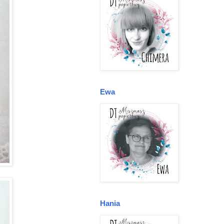
Ewa
Hania