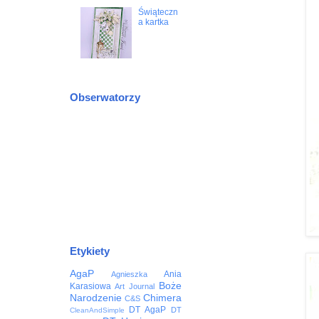
Świąteczn
a kartka
Obserwatorzy
Etykiety
AgaP
Ania
Agnieszka
Boże
Karasiowa
Art Journal
Narodzenie
Chimera
C&S
DT AgaP
DT
CleanAndSimple