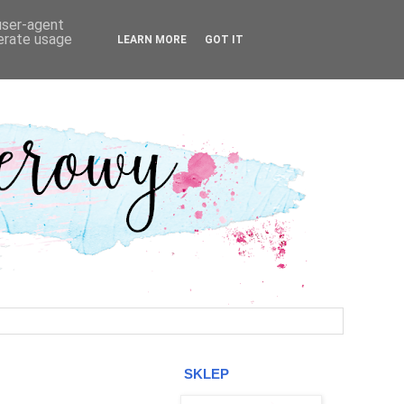
 user-agent
nerate usage
LEARN MORE
GOT IT
SKLEP