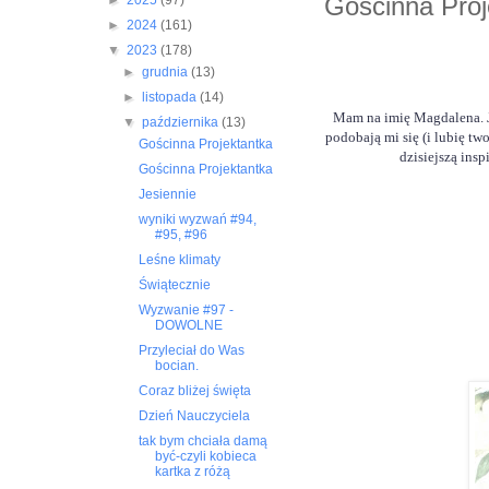
Gościnna Proj
►
2025
(97)
►
2024
(161)
▼
2023
(178)
►
grudnia
(13)
►
listopada
(14)
Mam na imię Magdalena. Ja
▼
października
(13)
podobają mi się (i lubię tw
Gościnna Projektantka
dzisiejszą ins
Gościnna Projektantka
Jesiennie
wyniki wyzwań #94,
#95, #96
Leśne klimaty
Świątecznie
Wyzwanie #97 -
DOWOLNE
Przyleciał do Was
bocian.
Coraz bliżej święta
Dzień Nauczyciela
tak bym chciała damą
być-czyli kobieca
kartka z różą