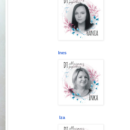
Ines
Iza