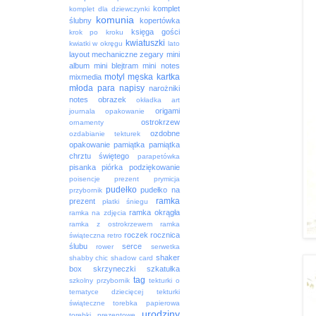
komplet
komplet dla dziewczynki
komunia
ślubny
kopertówka
księga gości
krok po kroku
kwiatuszki
kwiatki w okręgu
lato
layout
mechaniczne zegary
mini
album
mini blejtram
mini notes
motyl
męska kartka
mixmedia
młoda para
napisy
narożniki
notes
obrazek
okładka art
origami
journala
opakowanie
ostrokrzew
ornamenty
ozdobne
ozdabianie tekturek
opakowanie
pamiątka
pamiątka
chrztu świętego
parapetówka
pisanka
piórka
podziękowanie
poisencje
prezent
prymicja
pudełko
pudełko na
przybornik
ramka
prezent
płatki śniegu
ramka okrągła
ramka na zdjęcia
ramka z ostrokrzewem
ramka
roczek
rocznica
świąteczna
retro
ślubu
serce
rower
serwetka
shaker
shabby chic
shadow card
box
skrzyneczki
szkatułka
tag
szkolny przybornik
tekturki o
tematyce dziecięcej
tekturki
świąteczne
torebka papierowa
urodziny
torebki prezentowe