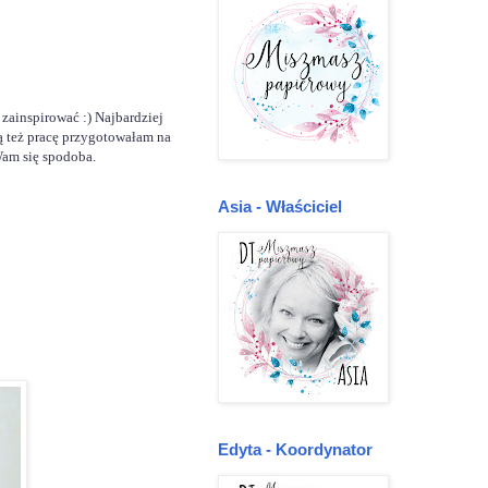
zainspirować :) Najbardziej
ką też pracę przygotowałam na
 Wam się spodoba.
Asia - Właściciel
Edyta - Koordynator