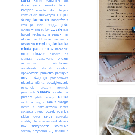
kartki
kartki komunijne dla
dziewczynek
kielich
kasetka
komplet
komplet dla chłopca
komplet
komplet dla dziewczynki
komunia
ślubny
kopertówka
księga gości
krok po kroku
kwiatuszki
kwiatki w okręgu
lato
layout
mechaniczne zegary
mini
album
mini blejtram
mini notes
motyl
męska kartka
mixmedia
młoda para
napisy
narożniki
notes
obrazek
okładka art
origami
journala
opakowanie
ostrokrzew
ornamenty
ozdobne
ozdabianie tekturek
opakowanie
pamiątka
pamiątka
chrztu świętego
parapetówka
pisanka
piórka
podziękowanie
poisencje
prezent
prymicja
pudełko
pudełko na
przybornik
ramka
prezent
płatki śniegu
ramka okrągła
ramka na zdjęcia
ramka z ostrokrzewem
ramka
roczek
rocznica
świąteczna
retro
ślubu
serce
rower
serwetka
shaker
shabby chic
shadow card
box
skrzyneczki
szkatułka
tag
szkolny przybornik
tekturki o