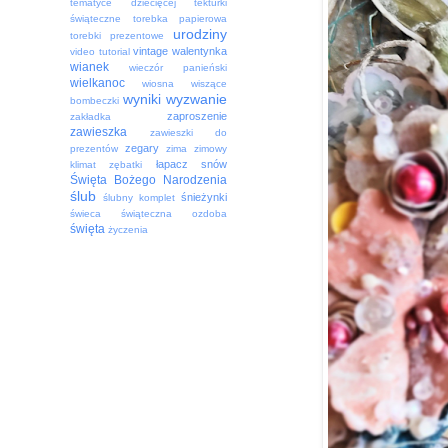
tematyce dziecięcej
tekturki
świąteczne
torebka papierowa
urodziny
torebki prezentowe
vintage
walentynka
video tutorial
wianek
wieczór panieński
wielkanoc
wiosna
wiszące
wyniki
wyzwanie
bombeczki
zaproszenie
zakładka
zawieszka
zawieszki do
zegary
prezentów
zima
zimowy
łapacz snów
klimat
zębatki
Święta Bożego Narodzenia
ślub
śnieżynki
ślubny komplet
świeca
świąteczna ozdoba
święta
życzenia