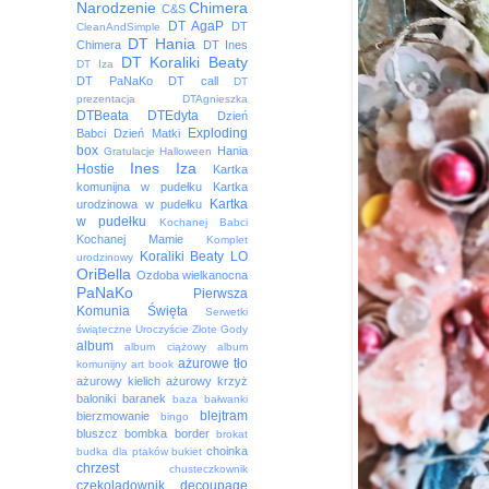
Narodzenie
Chimera
C&S
DT AgaP
DT
CleanAndSimple
DT Hania
Chimera
DT Ines
DT Koraliki Beaty
DT Iza
DT PaNaKo
DT call
DT
prezentacja
DTAgnieszka
DTBeata
DTEdyta
Dzień
Exploding
Babci
Dzień Matki
box
Hania
Gratulacje
Halloween
Ines
Iza
Hostie
Kartka
komunijna w pudełku
Kartka
Kartka
urodzinowa w pudełku
w pudełku
Kochanej Babci
Kochanej Mamie
Komplet
Koraliki Beaty
LO
urodzinowy
OriBella
Ozdoba wielkanocna
PaNaKo
Pierwsza
Komunia Święta
Serwetki
świąteczne
Uroczyście
Złote Gody
album
album ciążowy
album
ażurowe tło
komunijny
art book
ażurowy kielich
ażurowy krzyż
baloniki
baranek
baza
bałwanki
blejtram
bierzmowanie
bingo
bluszcz
bombka
border
brokat
choinka
budka dla ptaków
bukiet
chrzest
chusteczkownik
czekoladownik
decoupage