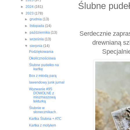
►
2025
(97)
Ślubne pudeł
►
2024
(161)
▼
2023
(178)
►
grudnia
(13)
►
listopada
(14)
Serdecznie zapras
►
października
(13)
►
września
(13)
drewnianą szk
▼
sierpnia
(14)
Specjalni
Podziękowania
Okolicznościowa
Ślubne pudełko na
kartkę
Box z młodą parą
lawendowy junk jurnal
Wyzwanie #95
DOWOLNE z
miszmaszową
tekturką
Ślubnie w
słonecznikach.
Kartka Ślubna + ATC
Kartka z motylem