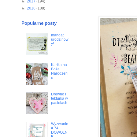
►
2017
(194)
►
2016
(188)
Popularne posty
mandat
urodzinow
y!
Kartka na
Boże
Narodzeni
e
Drewno i
tekturka w
pastelach
Wyzwanie
# 74
DOWOLN
E