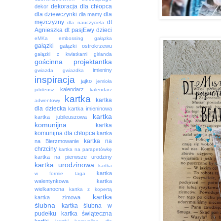
dekoracja
dla chłopca
dekor
dla dziewczynki
dla
dla mamy
mężczyzny
dt
dla nauczyciela
Agnieszka
dt pasjEwy
dzieci
eMKa
embossing
gałązka
gałązki
gałązki ostrokrzewu
gałązki z kwiatkami
girlanda
gościnna projektantka
imieniny
gwiazda
gwiazdka
inspiracja
jajko
jemioła
kalendarz
jubileusz
kalendarz
kartka
kartka
adwentowy
dla dziecka
kartka imieninowa
kartka
kartka jubileuszowa
komunijna
kartka
komunijna dla chłopca
kartka
kartka na
na Bierzmowanie
chrzciny
kartka na parapetówkę
kartka na pierwsze urodziny
kartka urodzinowa
kartka
kartka
w formie taga
walentynkowa
kartka
wielkanocna
kartka z kopertą
kartka
kartka zimowa
ślubna
kartka ślubna w
pudełku
kartka świąteczna