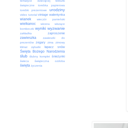
tematyce dziecięcej
tekturki
świąteczne
torebka papierowa
urodziny
torebki prezentowe
vintage
walentynka
video tutorial
wianek
wieczór panieński
wielkanoc
wiosna
wiszące
wyniki
wyzwanie
bombeczki
zaproszenie
zakładka
zawieszka
zawieszki do
zegary
prezentów
zima
zimowy
łapacz snów
klimat
zębatki
Święta Bożego Narodzenia
ślub
śnieżynki
ślubny komplet
świeca
świąteczna ozdoba
święta
życzenia