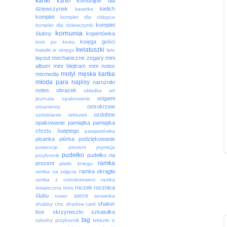
kartki
kartki komunijne dla
dziewczynek
kielich
kasetka
komplet
komplet dla chłopca
komplet
komplet dla dziewczynki
komunia
ślubny
kopertówka
księga gości
krok po kroku
kwiatuszki
kwiatki w okręgu
lato
layout
mechaniczne zegary
mini
album
mini blejtram
mini notes
motyl
męska kartka
mixmedia
młoda para
napisy
narożniki
notes
obrazek
okładka art
origami
journala
opakowanie
ostrokrzew
ornamenty
ozdobne
ozdabianie tekturek
opakowanie
pamiątka
pamiątka
chrztu świętego
parapetówka
pisanka
piórka
podziękowanie
poisencje
prezent
prymicja
pudełko
pudełko na
przybornik
ramka
prezent
płatki śniegu
ramka okrągła
ramka na zdjęcia
ramka z ostrokrzewem
ramka
roczek
rocznica
świąteczna
retro
ślubu
serce
rower
serwetka
shaker
shabby chic
shadow card
box
skrzyneczki
szkatułka
tag
szkolny przybornik
tekturki o