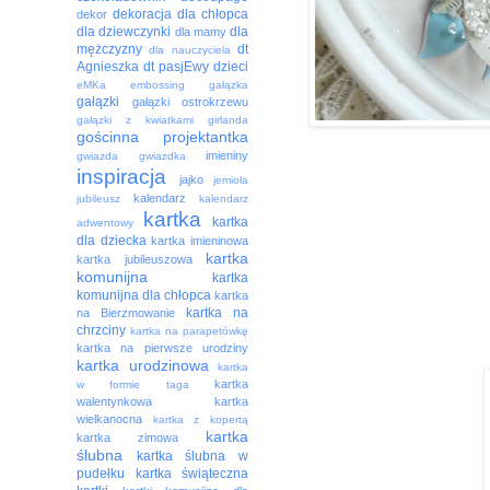
dekoracja
dla chłopca
dekor
dla dziewczynki
dla
dla mamy
mężczyzny
dt
dla nauczyciela
Agnieszka
dt pasjEwy
dzieci
eMKa
embossing
gałązka
gałązki
gałązki ostrokrzewu
gałązki z kwiatkami
girlanda
gościnna projektantka
imieniny
gwiazda
gwiazdka
inspiracja
jajko
jemioła
kalendarz
jubileusz
kalendarz
kartka
kartka
adwentowy
dla dziecka
kartka imieninowa
kartka
kartka jubileuszowa
komunijna
kartka
komunijna dla chłopca
kartka
kartka na
na Bierzmowanie
chrzciny
kartka na parapetówkę
kartka na pierwsze urodziny
kartka urodzinowa
kartka
kartka
w formie taga
walentynkowa
kartka
wielkanocna
kartka z kopertą
kartka
kartka zimowa
ślubna
kartka ślubna w
pudełku
kartka świąteczna