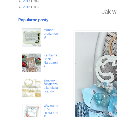
►
2017
(194)
►
2016
(188)
Jak wi
Popularne posty
mandat
urodzinow
y!
Kartka na
Boże
Narodzeni
e
Zimowo
świąteczn
a kolekcja
i candy :)
Wyzwanie
# 74
DOWOLN
E