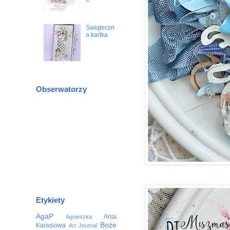
Świąteczn
a kartka
Obserwatorzy
Etykiety
AgaP
Ania
Agnieszka
Boże
Karasiowa
Art Journal