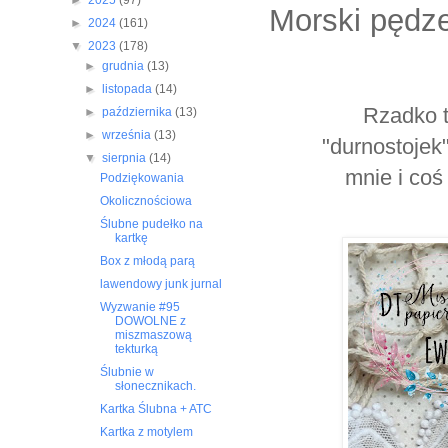
►
2025
(97)
Morski pędze
►
2024
(161)
▼
2023
(178)
►
grudnia
(13)
►
listopada
(14)
Rzadko t
►
października
(13)
►
września
(13)
"durnostojek"
▼
sierpnia
(14)
mnie i coś
Podziękowania
Okolicznościowa
Ślubne pudełko na
kartkę
Box z młodą parą
lawendowy junk jurnal
Wyzwanie #95
DOWOLNE z
miszmaszową
tekturką
Ślubnie w
słonecznikach.
Kartka Ślubna + ATC
Kartka z motylem