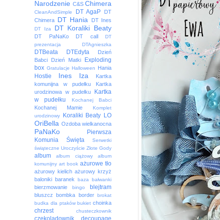
Narodzenie
Chimera
C&S
DT AgaP
DT
CleanAndSimple
DT Hania
Chimera
DT Ines
DT Koraliki Beaty
DT Iza
DT PaNaKo
DT call
DT
prezentacja
DTAgnieszka
DTBeata
DTEdyta
Dzień
Exploding
Babci
Dzień Matki
box
Hania
Gratulacje
Halloween
Ines
Iza
Hostie
Kartka
komunijna w pudełku
Kartka
Kartka
urodzinowa w pudełku
w pudełku
Kochanej Babci
Kochanej Mamie
Komplet
Koraliki Beaty
LO
urodzinowy
OriBella
Ozdoba wielkanocna
PaNaKo
Pierwsza
Komunia Święta
Serwetki
świąteczne
Uroczyście
Złote Gody
album
album ciążowy
album
ażurowe tło
komunijny
art book
ażurowy kielich
ażurowy krzyż
baloniki
baranek
baza
bałwanki
blejtram
bierzmowanie
bingo
bluszcz
bombka
border
brokat
choinka
budka dla ptaków
bukiet
chrzest
chusteczkownik
czekoladownik
decoupage