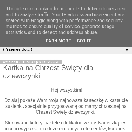
This site uses cookies from Google to deliver its services
and to analyze traffic. Your IP address and user-agent are
shared with Google along with performance and security
metrics to ensure quality of service, generate usage
statistics, and to detect and address abuse.
LEARN MORE
GOT IT
▼
wtorek, 1 sierpnia 2023
Kartka na Chrzest Święty dla
dziewczynki
Hej wszystkim!
Dzisiaj pokażę Wam moją najnowszą karteczkę w kształcie
sukienki, specjalnie przygotowaną od mamy chrzestnej na
Chrzest Święty dziewczynki.
Stonowane kolory, pastele i delikatne wzory. Karteczką jest
mocno wypukła, ma dużo ozdobnych elementów, koronek.