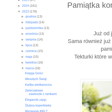
►
2025
(97)
Pamiątka ko
►
2024
(161)
▼
2023
(178)
►
grudnia
(13)
►
listopada
(14)
►
października
(13)
Już od 
►
września
(13)
►
sierpnia
(14)
Sama również już j
►
lipca
(13)
pami
►
czerwca
(15)
Tekturki które 
►
maja
(15)
►
kwietnia
(16)
▼
marca
(16)
Księga Gości
Wesołych Świąt
Kartka wielkanocna
Zwierzakowe
zawieszki z ramkami
Elegancki zając
Ślubna kopertówka
Wyzwanie #90 Z