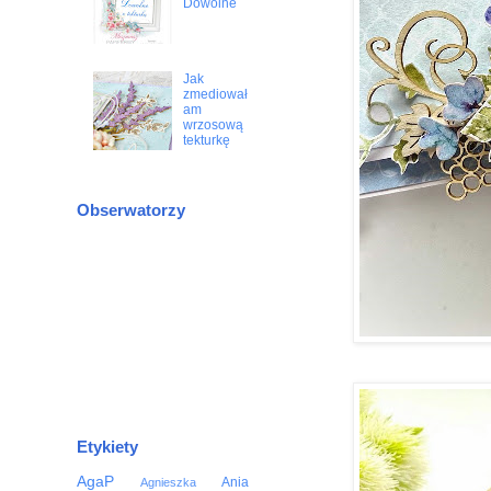
Dowolne
Jak
zmediował
am
wrzosową
tekturkę
Obserwatorzy
Etykiety
AgaP
Ania
Agnieszka