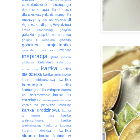
czekoladownik
decoupage
dekoracja
dla chłopca
dekor
dla dziewczynki
dla
dla mamy
mężczyzny
dt
dla nauczyciela
Agnieszka
dt pasjEwy
dzieci
eMKa
embossing
gałązka
gałązki
gałązki ostrokrzewu
gałązki z kwiatkami
girlanda
gościnna projektantka
imieniny
gwiazda
gwiazdka
inspiracja
jajko
jemioła
kalendarz
jubileusz
kalendarz
kartka
kartka
adwentowy
dla dziecka
kartka imieninowa
kartka
kartka jubileuszowa
komunijna
kartka
komunijna dla chłopca
kartka
kartka na
na Bierzmowanie
chrzciny
kartka na parapetówkę
kartka na pierwsze urodziny
kartka urodzinowa
kartka
kartka
w formie taga
walentynkowa
kartka
wielkanocna
kartka z kopertą
kartka
kartka zimowa
ślubna
kartka ślubna w