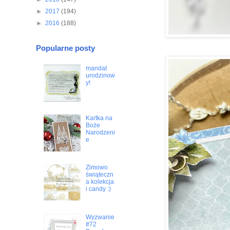
►
2017
(194)
►
2016
(188)
Popularne posty
mandat
urodzinow
y!
Kartka na
Boże
Narodzeni
e
Zimowo
świąteczn
a kolekcja
i candy :)
Wyzwanie
#72