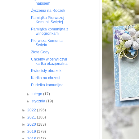
napisem
Życzenia na Roczek
Pamiątka Pierwszej
Komunii Świętej.
Pamiątka komunijna z
winogronkami
Pierwsza Komunia
Święta
Złote Gody
Chcemy wiosny! czyli
kartka okazjonalna
Kwiecisty obrazek
Kartka na chrzest.
Pudełko komunijne
►
lutego
(17)
►
stycznia
(19)
►
2022
(196)
►
2021
(186)
►
2020
(183)
►
2019
(179)
►
2018
(147)