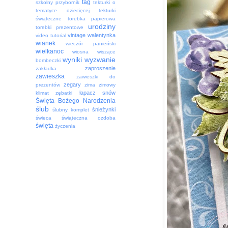
tag
szkolny przybornik
tekturki o
tematyce dziecięcej
tekturki
świąteczne
torebka papierowa
urodziny
torebki prezentowe
vintage
walentynka
video tutorial
wianek
wieczór panieński
wielkanoc
wiosna
wiszące
wyniki
wyzwanie
bombeczki
zaproszenie
zakładka
zawieszka
zawieszki do
zegary
prezentów
zima
zimowy
łapacz snów
klimat
zębatki
Święta Bożego Narodzenia
ślub
śnieżynki
ślubny komplet
świeca
świąteczna ozdoba
święta
życzenia