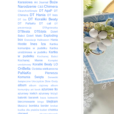
Boże
Karasiowa
Art Journal
Narodzenie
Chimera
C&S
DT AgaP
DT
CleanAndSimple
DT Hania
Chimera
DT Ines
DT Koraliki Beaty
DT Iza
DT PaNaKo
DT call
DT
prezentacja
DTAgnieszka
DTBeata
DTEdyta
Dzień
Exploding
Babci
Dzień Matki
box
Hania
Gratulacje
Halloween
Ines
Iza
Hostie
Kartka
komunijna w pudełku
Kartka
Kartka
urodzinowa w pudełku
w pudełku
Kochanej Babci
Kochanej Mamie
Komplet
Koraliki Beaty
LO
urodzinowy
OriBella
Ozdoba wielkanocna
PaNaKo
Pierwsza
Komunia Święta
Serwetki
świąteczne
Uroczyście
Złote Gody
album
album ciążowy
album
ażurowe tło
komunijny
art book
ażurowy kielich
ażurowy krzyż
baloniki
baranek
baza
bałwanki
blejtram
bierzmowanie
bingo
bluszcz
bombka
border
brokat
choinka
budka dla ptaków
bukiet
chrzest
chusteczkownik