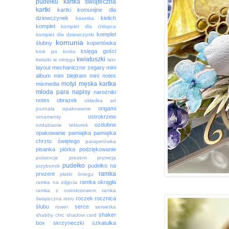
pudełku
kartka świąteczna
kartki
kartki komunijne dla
dziewczynek
kielich
kasetka
komplet
komplet dla chłopca
komplet
komplet dla dziewczynki
komunia
ślubny
kopertówka
księga gości
krok po kroku
kwiatuszki
kwiatki w okręgu
lato
layout
mechaniczne zegary
mini
album
mini blejtram
mini notes
motyl
męska kartka
mixmedia
młoda para
napisy
narożniki
notes
obrazek
okładka art
origami
journala
opakowanie
ostrokrzew
ornamenty
ozdobne
ozdabianie tekturek
opakowanie
pamiątka
pamiątka
chrztu świętego
parapetówka
pisanka
piórka
podziękowanie
poisencje
prezent
prymicja
pudełko
pudełko na
przybornik
ramka
prezent
płatki śniegu
ramka okrągła
ramka na zdjęcia
ramka z ostrokrzewem
ramka
roczek
rocznica
świąteczna
retro
ślubu
serce
rower
serwetka
shaker
shabby chic
shadow card
box
skrzyneczki
szkatułka