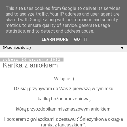
This site uses cookies from Google to deliver its services
and to analyze traffic. Your IP address and user-agent are
shared with Google along with performance and security
metrics to ensure quality of service, generate usage
statistics, and to detect and address abuse.
LEARN MORE
GOT IT
▼
sobota, 10 września 2022
Kartka z aniołkiem
Witajcie :)
Dzisiaj przybywam do Was z pierwszą w tym roku
kartką bożonarodzeniową,
którą przyozdobiłam miszmaszowym aniołkiem
i borderem z gwiazdkami z zestawu :"Śnieżynkowa okrągła
ramka z łańcuszkiem".