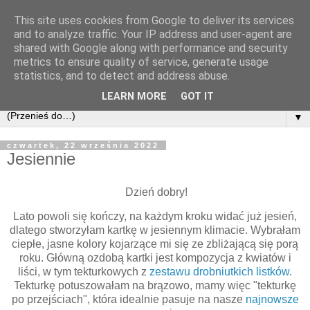
This site uses cookies from Google to deliver its services
and to analyze traffic. Your IP address and user-agent are
shared with Google along with performance and security
metrics to ensure quality of service, generate usage
statistics, and to detect and address abuse.
LEARN MORE
GOT IT
▼
czwartek, 22 września 2022
Jesiennie
Dzień dobry!
Lato powoli się kończy, na każdym kroku widać już jesień,
dlatego stworzyłam kartkę w jesiennym klimacie. Wybrałam
ciepłe, jasne kolory kojarzące mi się ze zbliżającą się porą
roku. Główną ozdobą kartki jest kompozycja z kwiatów i
liści, w tym tekturkowych z
zestawu drobniutkich listków
.
Tekturkę potuszowałam na brązowo, mamy więc "tekturkę
po przejściach", która idealnie pasuje na nasze
najnowsze