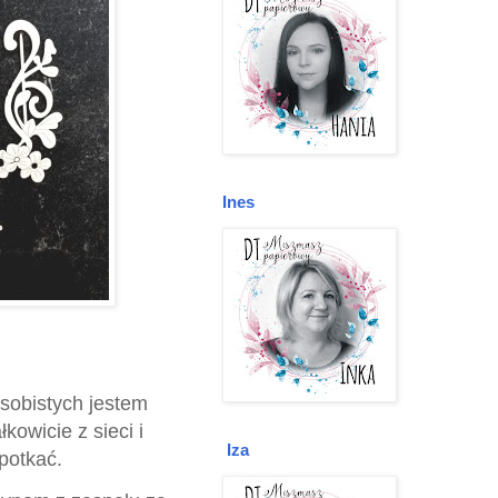
Ines
sobistych jestem
owicie z sieci i
Iza
potkać.