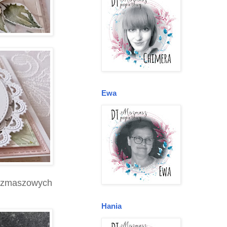
Ewa
miszmaszowych
Hania