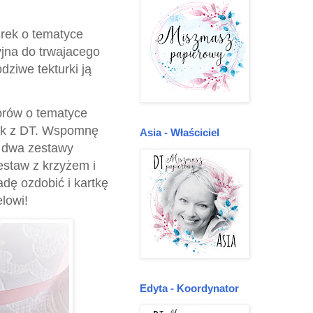
rek o tematyce
yjna do trwajacego
dziwe tekturki ją
orów o tematyce
ek z DT. Wspomnę
Asia - Właściciel
i dwa zestawy
estaw z krzyżem i
adę ozdobić i kartkę
lowi!
Edyta - Koordynator