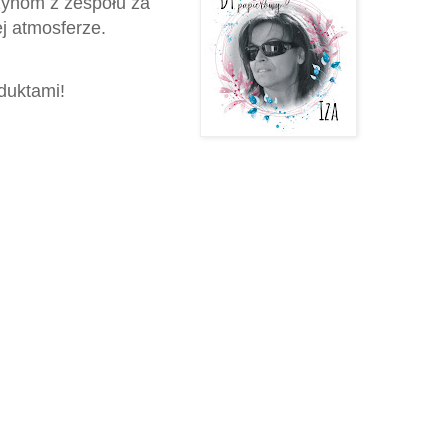
zynom z zespołu za
j atmosferze.
duktami!