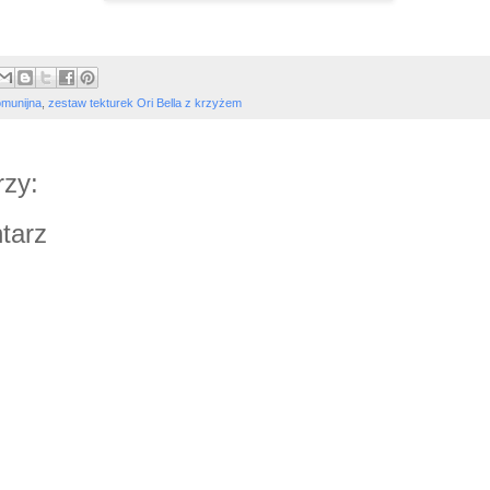
omunijna
,
zestaw tekturek Ori Bella z krzyżem
zy:
tarz