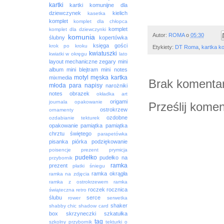
kartki
kartki komunijne dla
dziewczynek
kielich
kasetka
komplet
komplet dla chłopca
komplet
komplet dla dziewczynki
Autor:
ROMA
o
05:30
komunia
ślubny
kopertówka
księga gości
krok po kroku
Etykiety:
DT Roma
,
kartka k
kwiatuszki
kwiatki w okręgu
lato
layout
mechaniczne zegary
mini
album
mini blejtram
mini notes
motyl
męska kartka
mixmedia
Brak komentar
młoda para
napisy
narożniki
notes
obrazek
okładka art
origami
journala
opakowanie
Prześlij komen
ostrokrzew
ornamenty
ozdobne
ozdabianie tekturek
opakowanie
pamiątka
pamiątka
chrztu świętego
parapetówka
pisanka
piórka
podziękowanie
poisencje
prezent
prymicja
pudełko
pudełko na
przybornik
ramka
prezent
płatki śniegu
ramka okrągła
ramka na zdjęcia
ramka z ostrokrzewem
ramka
roczek
rocznica
świąteczna
retro
ślubu
serce
rower
serwetka
shaker
shabby chic
shadow card
box
skrzyneczki
szkatułka
tag
szkolny przybornik
tekturki o