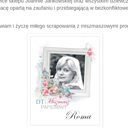
elce sklepu Joannie Jankowskiej oraz wszystkim dziewc
acę opartą na zaufaniu i przebiegającą w bezkonfliktowe
wiam i życzę miłego scrapowania z miszmaszowymi pro