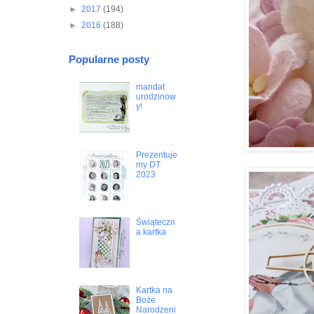
►
2017
(194)
►
2016
(188)
Popularne posty
mandat
urodzinow
y!
Prezentuje
my DT
2023
Świąteczn
a kartka
Kartka na
Boże
Narodzeni