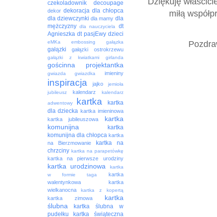
Dziękuję właścici
czekoladownik
decoupage
dekoracja
dla chłopca
dekor
miłą współpr
dla dziewczynki
dla
dla mamy
mężczyzny
dt
dla nauczyciela
Agnieszka
dt pasjEwy
dzieci
Pozdra
eMKa
embossing
gałązka
gałązki
gałązki ostrokrzewu
gałązki z kwiatkami
girlanda
gościnna projektantka
imieniny
gwiazda
gwiazdka
inspiracja
jajko
jemioła
kalendarz
jubileusz
kalendarz
kartka
kartka
adwentowy
dla dziecka
kartka imieninowa
kartka
kartka jubileuszowa
komunijna
kartka
komunijna dla chłopca
kartka
kartka na
na Bierzmowanie
chrzciny
kartka na parapetówkę
kartka na pierwsze urodziny
kartka urodzinowa
kartka
kartka
w formie taga
walentynkowa
kartka
wielkanocna
kartka z kopertą
kartka
kartka zimowa
ślubna
kartka ślubna w
pudełku
kartka świąteczna