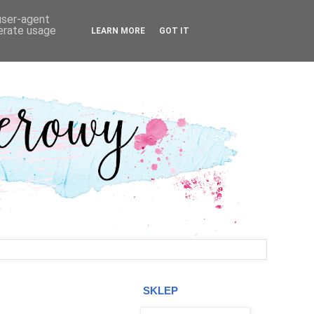
 user-agent
nerate usage
LEARN MORE
GOT IT
SKLEP