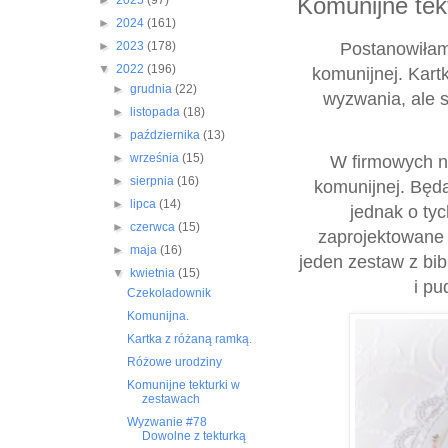
Komunijne tek
►
2025
(97)
►
2024
(161)
Postanowiłam
►
2023
(178)
▼
2022
(196)
komunijnej. Kart
►
grudnia
(22)
wyzwania, ale s
►
listopada
(18)
►
października
(13)
►
września
(15)
W firmowych n
►
sierpnia
(16)
komunijnej. Będ
►
lipca
(14)
jednak o ty
►
czerwca
(15)
zaprojektowane 
►
maja
(16)
jeden zestaw z bibl
▼
kwietnia
(15)
i pu
Czekoladownik
Komunijna.
Kartka z różaną ramką.
Różowe urodziny
Komunijne tekturki w
zestawach
Wyzwanie #78
Dowolne z tekturką