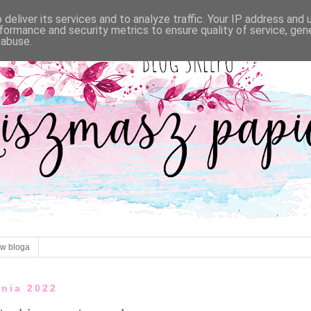
deliver its services and to analyze traffic. Your IP address and
formance and security metrics to ensure quality of service, ge
 abuse.
ów bloga
tnia 2022