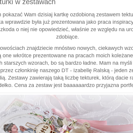
turki w zestawach
 pokazać Wam dzisiaj kartkę ozdobioną zestawem tektu
ka wprawdzie była już prezentowana jako praca inspirac
zkoda o niej nie opowiedzieć, właśnie ze względu na uro
zdobiące.
owościach znajdziecie mnóstwo nowych, ciekawych wz
ą one wkrótce prezentowane na pracach moich koleżan
ch starszych wzorach, bo są bardzo ładne. Mam na myśl
przez członkinię naszego DT - Izabellę Ralską - jeden z
ią. Zestawy zawierają taką liczbę tekturek, którą dacie r
dełko. Cena za zestaw jest baaaaaardzo przyjazna portfe