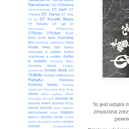
Karasiowa
Art Journal
Narodzenie
Chimera
C&S
DT AgaP
DT
CleanAndSimple
DT Hania
Chimera
DT Ines
DT Koraliki Beaty
DT Iza
DT PaNaKo
DT call
DT
prezentacja
DTAgnieszka
DTBeata
DTEdyta
Dzień
Exploding
Babci
Dzień Matki
box
Hania
Gratulacje
Halloween
Ines
Iza
Hostie
Kartka
komunijna w pudełku
Kartka
Kartka
urodzinowa w pudełku
w pudełku
Kochanej Babci
Kochanej Mamie
Komplet
Koraliki Beaty
LO
urodzinowy
OriBella
Ozdoba wielkanocna
PaNaKo
Pierwsza
Komunia Święta
Serwetki
świąteczne
Uroczyście
Złote Gody
album
album ciążowy
album
ażurowe tło
komunijny
art book
ażurowy kielich
ażurowy krzyż
To jest ostatni
baloniki
baranek
baza
bałwanki
zmuszona zrezy
blejtram
bierzmowanie
bingo
bluszcz
bombka
border
brokat
pewnie
choinka
budka dla ptaków
bukiet
chrzest
chusteczkownik