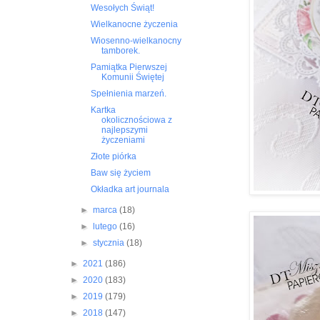
Wesołych Świąt!
Wielkanocne życzenia
Wiosenno-wielkanocny
tamborek.
Pamiątka Pierwszej
Komunii Świętej
Spełnienia marzeń.
Kartka
okolicznościowa z
najlepszymi
życzeniami
Złote piórka
Baw się życiem
Okładka art journala
►
marca
(18)
►
lutego
(16)
►
stycznia
(18)
►
2021
(186)
►
2020
(183)
►
2019
(179)
►
2018
(147)