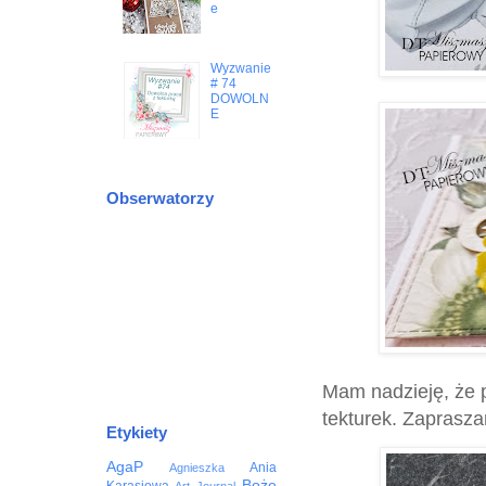
e
Wyzwanie
# 74
DOWOLN
E
Obserwatorzy
Mam nadzieję, że 
tekturek. Zaprasza
Etykiety
AgaP
Ania
Agnieszka
Boże