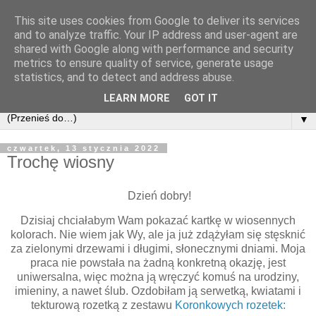
This site uses cookies from Google to deliver its services
and to analyze traffic. Your IP address and user-agent are
shared with Google along with performance and security
metrics to ensure quality of service, generate usage
statistics, and to detect and address abuse.
LEARN MORE
GOT IT
▼
czwartek, 13 stycznia 2022
Trochę wiosny
Dzień dobry!
Dzisiaj chciałabym Wam pokazać kartkę w wiosennych
kolorach. Nie wiem jak Wy, ale ja już zdążyłam się stęsknić
za zielonymi drzewami i długimi, słonecznymi dniami. Moja
praca nie powstała na żadną konkretną okazję, jest
uniwersalna, więc można ją wręczyć komuś na urodziny,
imieniny, a nawet ślub. Ozdobiłam ją serwetką, kwiatami i
tekturową rozetką z zestawu
Koronkowych rozetek: