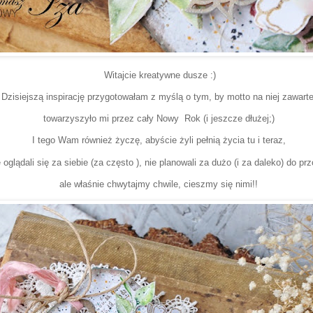
Witajcie kreatywne dusze :)
Dzisiejszą inspirację przygotowałam z myślą o tym, by motto na niej zawart
towarzyszyło mi przez cały Nowy Rok (i jeszcze dłużej;)
I tego Wam również życzę, abyście żyli pełnią życia tu i teraz,
e oglądali się za siebie (za często ), nie planowali za dużo (i za daleko) do pr
ale właśnie chwytajmy chwile, cieszmy się nimi!!