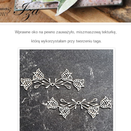
Wprawne oko na pewno zauważyło, miszmaszową tekturkę,
którą wykorzystałam przy tworzeniu taga.