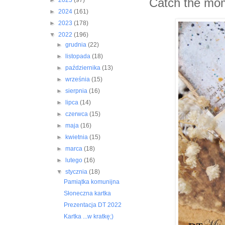
Catch the mo
►
2025
(97)
►
2024
(161)
►
2023
(178)
▼
2022
(196)
►
grudnia
(22)
►
listopada
(18)
►
października
(13)
►
września
(15)
►
sierpnia
(16)
►
lipca
(14)
►
czerwca
(15)
►
maja
(16)
►
kwietnia
(15)
►
marca
(18)
►
lutego
(16)
▼
stycznia
(18)
Pamiątka komunijna
Słoneczna kartka
Prezentacja DT 2022
Kartka ...w kratkę;)