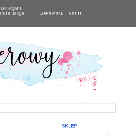
 user-agent
nerate usage
LEARN MORE
GOT IT
SKLEP