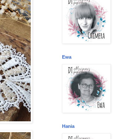
Ewa
Hania