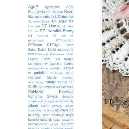
AgaP
Ania
Agnieszka
Boże
Karasiowa
Art Journal
Narodzenie
Chimera
C&S
DT AgaP
DT
CleanAndSimple
DT Hania
Chimera
DT Ines
DT Koraliki Beaty
DT Iza
DT PaNaKo
DT call
DT
prezentacja
DTAgnieszka
DTBeata
DTEdyta
Dzień
Exploding
Babci
Dzień Matki
box
Hania
Gratulacje
Halloween
Ines
Iza
Hostie
Kartka
komunijna w pudełku
Kartka
Kartka
urodzinowa w pudełku
w pudełku
Kochanej Babci
Kochanej Mamie
Komplet
Koraliki Beaty
LO
urodzinowy
OriBella
Ozdoba wielkanocna
PaNaKo
Pierwsza
Komunia Święta
Serwetki
świąteczne
Uroczyście
Złote Gody
album
album ciążowy
album
ażurowe tło
komunijny
art book
ażurowy kielich
ażurowy krzyż
baloniki
baranek
baza
bałwanki
blejtram
bierzmowanie
bingo
bluszcz
bombka
border
brokat