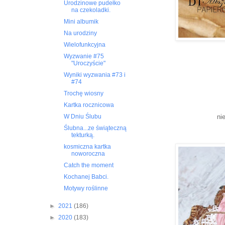
Urodzinowe pudełko
na czekoladki.
Mini albumik
Na urodziny
Wielofunkcyjna
Wyzwanie #75
"Uroczyście"
Wyniki wyzwania #73 i
#74
Trochę wiosny
Kartka rocznicowa
ni
W Dniu Ślubu
Ślubna...ze świąteczną
tekturką.
kosmiczna kartka
noworoczna
Catch the moment
Kochanej Babci.
Motywy roślinne
►
2021
(186)
►
2020
(183)