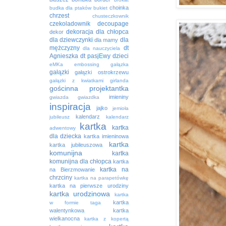
choinka
budka dla ptaków
bukiet
chrzest
chusteczkownik
czekoladownik
decoupage
dekoracja
dla chłopca
dekor
dla dziewczynki
dla
dla mamy
mężczyzny
dt
dla nauczyciela
Agnieszka
dt pasjEwy
dzieci
eMKa
embossing
gałązka
gałązki
gałązki ostrokrzewu
gałązki z kwiatkami
girlanda
gościnna projektantka
imieniny
gwiazda
gwiazdka
inspiracja
jajko
jemioła
kalendarz
jubileusz
kalendarz
kartka
kartka
adwentowy
dla dziecka
kartka imieninowa
kartka
kartka jubileuszowa
komunijna
kartka
komunijna dla chłopca
kartka
kartka na
na Bierzmowanie
chrzciny
kartka na parapetówkę
kartka na pierwsze urodziny
kartka urodzinowa
kartka
kartka
w formie taga
walentynkowa
kartka
wielkanocna
kartka z kopertą