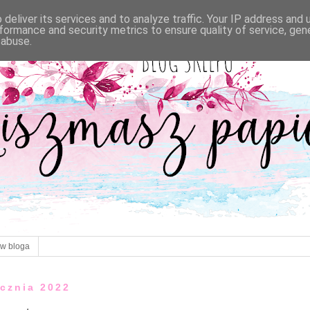
deliver its services and to analyze traffic. Your IP address and
formance and security metrics to ensure quality of service, ge
 abuse.
ów bloga
ycznia 2022