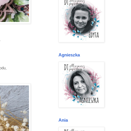
e
Agnieszka
zodu,
Ania