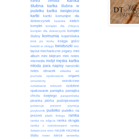
kartka
kartka zimowa
ślubna
kartka ślubna w
pudełku
kartka świąteczna
kartki
kartki komunijne dla
dziewczynek
kielich
kasetka
komplet
komplet dla chłopca
komplet
komplet dla dziewczynki
komunia
ślubny
kopertówka
księga gości
krok po kroku
kwiatuszki
kwiatki w okręgu
lato
layout
mechaniczne zegary
mini
album
mini blejtram
mini notes
motyl
męska kartka
mixmedia
młoda para
napisy
narożniki
notes
obrazek
okładka art
origami
journala
opakowanie
ostrokrzew
ornamenty
ozdobne
ozdabianie tekturek
opakowanie
pamiątka
pamiątka
chrztu świętego
parapetówka
pisanka
piórka
podziękowanie
poisencje
prezent
prymicja
pudełko
pudełko na
przybornik
ramka
prezent
płatki śniegu
ramka okrągła
ramka na zdjęcia
ramka z ostrokrzewem
ramka
roczek
rocznica
świąteczna
retro
ślubu
serce
rower
serwetka