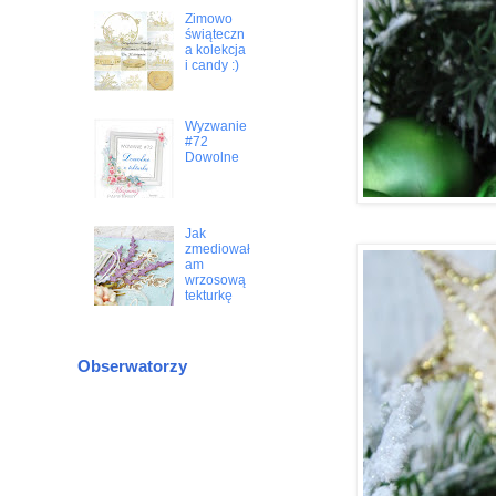
Zimowo
świąteczn
a kolekcja
i candy :)
Wyzwanie
#72
Dowolne
Jak
zmediował
am
wrzosową
tekturkę
Obserwatorzy