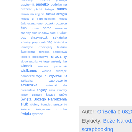
pudełko
pudełko na
przybornik
ramka
prezent
płatki śniegu
ramka okrągła
ramka na zdjęcia
ramka z ostrokrzewem
ramka
roczek
rocznica
świąteczna
retro
ślubu
serce
rower
serwetka
shaker
shabby chic
shadow card
box
skrzyneczki
szkatułka
tag
szkolny przybornik
tekturki o
tematyce dziecięcej
tekturki
świąteczne
torebka papierowa
urodziny
torebki prezentowe
vintage
walentynka
video tutorial
wianek
wieczór panieński
wielkanoc
wiosna
wiszące
wyniki
wyzwanie
bombeczki
zaproszenie
zakładka
zawieszka
zawieszki do
zegary
prezentów
zima
zimowy
łapacz snów
klimat
zębatki
Święta Bożego Narodzenia
ślub
śnieżynki
ślubny komplet
świeca
świąteczna ozdoba
Autor:
OriBella
o
08:
święta
życzenia
Etykiety:
Boże Narod
scrapbooking