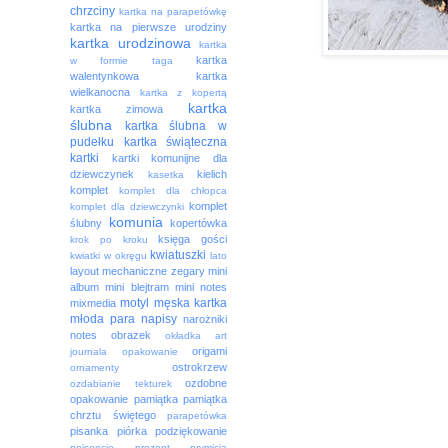
chrzciny
kartka na parapetówkę
kartka na pierwsze urodziny
kartka urodzinowa
kartka
kartka
w formie taga
walentynkowa
kartka
wielkanocna
kartka z kopertą
kartka
kartka zimowa
ślubna
kartka ślubna w
pudełku
kartka świąteczna
kartki
kartki komunijne dla
dziewczynek
kielich
kasetka
komplet
komplet dla chłopca
komplet
komplet dla dziewczynki
komunia
ślubny
kopertówka
księga gości
krok po kroku
kwiatuszki
kwiatki w okręgu
lato
layout
mechaniczne zegary
mini
album
mini blejtram
mini notes
motyl
męska kartka
mixmedia
młoda para
napisy
narożniki
notes
obrazek
okładka art
origami
journala
opakowanie
ostrokrzew
ornamenty
ozdobne
ozdabianie tekturek
opakowanie
pamiątka
pamiątka
chrztu świętego
parapetówka
pisanka
piórka
podziękowanie
poisencje
prezent
prymicja