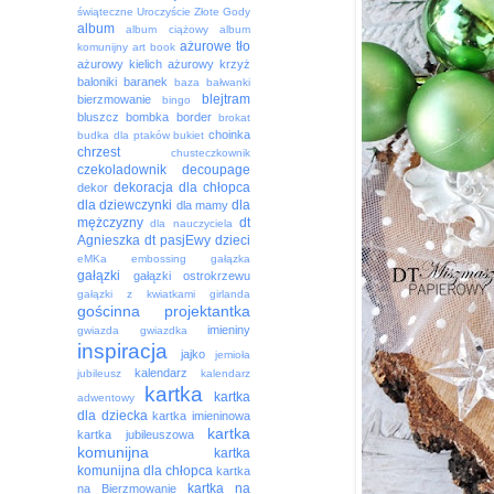
świąteczne
Uroczyście
Złote Gody
album
album ciążowy
album
ażurowe tło
komunijny
art book
ażurowy kielich
ażurowy krzyż
baloniki
baranek
baza
bałwanki
blejtram
bierzmowanie
bingo
bluszcz
bombka
border
brokat
choinka
budka dla ptaków
bukiet
chrzest
chusteczkownik
czekoladownik
decoupage
dekoracja
dla chłopca
dekor
dla dziewczynki
dla
dla mamy
mężczyzny
dt
dla nauczyciela
Agnieszka
dt pasjEwy
dzieci
eMKa
embossing
gałązka
gałązki
gałązki ostrokrzewu
gałązki z kwiatkami
girlanda
gościnna projektantka
imieniny
gwiazda
gwiazdka
inspiracja
jajko
jemioła
kalendarz
jubileusz
kalendarz
kartka
kartka
adwentowy
dla dziecka
kartka imieninowa
kartka
kartka jubileuszowa
komunijna
kartka
komunijna dla chłopca
kartka
kartka na
na Bierzmowanie