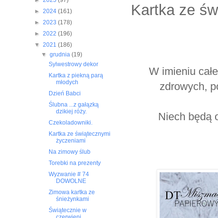
►
2025
(97)
Kartka ze św
►
2024
(161)
►
2023
(178)
►
2022
(196)
▼
2021
(186)
▼
grudnia
(19)
Sylwestrowy dekor
W imieniu ca
Kartka z piekną parą
młodych
zdrowych, po
Dzień Babci
Ślubna ...z gałązką
dzikiej róży.
Niech będą 
Czekoladowniki.
Kartka ze świątecznymi
życzeniami
Na zimowy ślub
Torebki na prezenty
Wyzwanie # 74
DOWOLNE
Zimowa kartka ze
śnieżynkami
Świątecznie w
czerwieni.