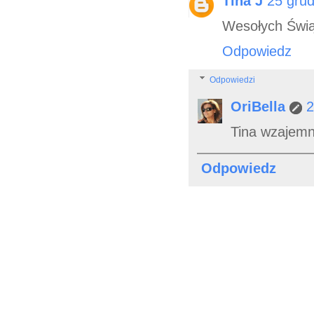
Tina J
25 grud
Wesołych Świąt
Odpowiedz
Odpowiedzi
OriBella
2
Tina wzajemni
Odpowiedz