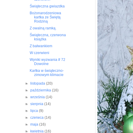
Świąteczna gwiazdka
Bożonarodzeniowa
kartka ze Świętą
Rodziną
Z owalną ramką.
Świąteczna, czerwona
książka
Z bałwankiem
W czerwieni
Wyniki wyzwania # 72
Dowolne
Kartka w świąteczno-
zimowym klimacie
►
listopada
(20)
►
października
(16)
►
września
(14)
►
sierpnia
(14)
►
lipca
(9)
►
czerwca
(14)
►
maja
(16)
►
kwietnia
(16)