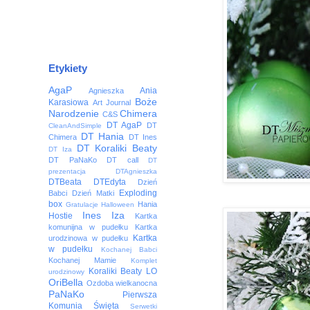
Etykiety
AgaP
Ania
Agnieszka
Boże
Karasiowa
Art Journal
Narodzenie
Chimera
C&S
DT AgaP
DT
CleanAndSimple
DT Hania
Chimera
DT Ines
DT Koraliki Beaty
DT Iza
DT PaNaKo
DT call
DT
prezentacja
DTAgnieszka
DTBeata
DTEdyta
Dzień
Exploding
Babci
Dzień Matki
box
Hania
Gratulacje
Halloween
Ines
Iza
Hostie
Kartka
komunijna w pudełku
Kartka
Kartka
urodzinowa w pudełku
w pudełku
Kochanej Babci
Kochanej Mamie
Komplet
Koraliki Beaty
LO
urodzinowy
OriBella
Ozdoba wielkanocna
PaNaKo
Pierwsza
Komunia Święta
Serwetki