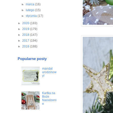
►
marca
(16)
►
lutego
(15)
►
stycznia
(17)
►
2020
(183)
►
2019
(179)
►
2018
(147)
►
2017
(194)
►
2016
(188)
Popularne posty
mandat
urodzinow
y!
Kartka na
Boże
Narodzeni
e