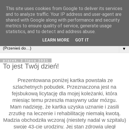
This site uses cookies from Google to deliver its services
and to analyze traffic. Your IP address and user-agent are
shared with Google along with performance and security
metrics to ensure quality of service, generate usage
statistics, and to detect and address abuse.
LEARN MORE
GOT IT
▼
piątek, 2 lipca 2021
To jest Twój dzień!
Prezentowana poniżej kartka powstała ze
szlachetnych pobudek. Przeznaczona jest na
fejsbukową licytację dla mojej koleżanki, która
miesiąc temu przeszła masywny udar mózgu.
Mam nadzieję, że kartka uzyska uznanie i zasili
zrzutkę na leczenie i rehabilitację niemałą kwotą.
Madzia obchodziła wczoraj (niestety nadal w szpitalu)
swoje 43-cie urodziny. Jej stan zdrowia uległ