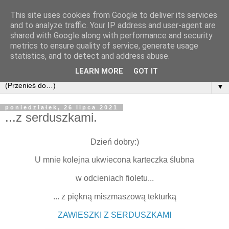
This site uses cookies from Google to deliver its services
and to analyze traffic. Your IP address and user-agent are
shared with Google along with performance and security
metrics to ensure quality of service, generate usage
statistics, and to detect and address abuse.
LEARN MORE
GOT IT
▼
poniedziałek, 26 lipca 2021
...z serduszkami.
Dzień dobry:)
U mnie kolejna ukwiecona karteczka ślubna
w odcieniach fioletu...
... z piękną miszmaszową tekturką
ZAWIESZKI Z SERDUSZKAMI