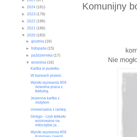
►
2025
(97)
Komunijny b
►
2024
(161)
►
2023
(178)
►
2022
(196)
►
2021
(186)
▼
2020
(183)
►
grudnia
(16)
►
listopada
(15)
komu
►
października
(17)
Nie mogło
▼
września
(16)
Kartka w pudełku
W barwach jesieni.
Wyniki wyzwania #59
dowolna praca z
tekturką
Jesienna kartka z
motylem
Uniwersalna z ramką
Ginkgo - czyli tekturki
wzorowane na
miłorzębie ja...
Wyniki wyzwania #58
Kolorowy zawrót