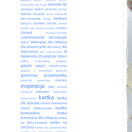
ażurowe tło
komunijny
art book
ażurowy kielich
ażurowy krzyż
baloniki
baranek
baza
bałwanki
blejtram
bierzmowanie
bingo
bluszcz
bombka
border
brokat
choinka
budka dla ptaków
bukiet
chrzest
chusteczkownik
czekoladownik
decoupage
dekoracja
dla chłopca
dekor
dla dziewczynki
dla
dla mamy
mężczyzny
dt
dla nauczyciela
Agnieszka
dt pasjEwy
dzieci
eMKa
embossing
gałązka
gałązki
gałązki ostrokrzewu
gałązki z kwiatkami
girlanda
gościnna projektantka
imieniny
gwiazda
gwiazdka
inspiracja
jajko
jemioła
kalendarz
jubileusz
kalendarz
kartka
kartka
adwentowy
dla dziecka
kartka imieninowa
kartka
kartka jubileuszowa
komunijna
kartka
komunijna dla chłopca
kartka
kartka na
na Bierzmowanie
chrzciny
kartka na parapetówkę