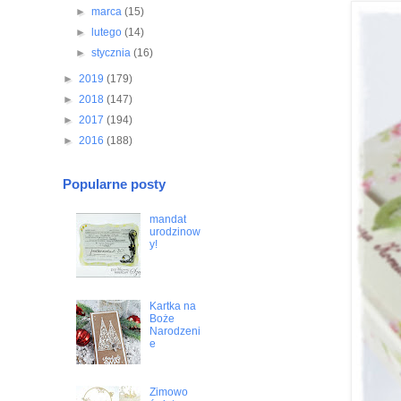
►
marca
(15)
►
lutego
(14)
►
stycznia
(16)
►
2019
(179)
►
2018
(147)
►
2017
(194)
►
2016
(188)
Popularne posty
mandat
urodzinow
y!
Kartka na
Boże
Narodzeni
e
Zimowo