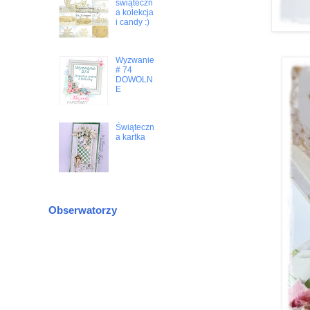
świąteczn
a kolekcja
i candy :)
Wyzwanie
# 74
DOWOLN
E
Świąteczn
a kartka
Obserwatorzy