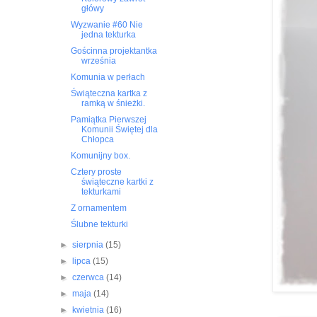
główy
Wyzwanie #60 Nie
jedna tekturka
Gościnna projektantka
września
Komunia w perłach
Świąteczna kartka z
ramką w śnieżki.
Pamiątka Pierwszej
Komunii Świętej dla
Chłopca
Komunijny box.
Cztery proste
świąteczne kartki z
tekturkami
Z ornamentem
Ślubne tekturki
►
sierpnia
(15)
►
lipca
(15)
►
czerwca
(14)
►
maja
(14)
►
kwietnia
(16)