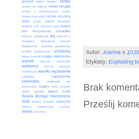
ramka
prezent
płatki śniegu
ramka okrągła
ramka na zdjęcia
ramka z ostrokrzewem
ramka
roczek
rocznica
świąteczna
retro
ślubu
serce
rower
serwetka
shaker
shabby chic
shadow card
box
skrzyneczki
szkatułka
tag
szkolny przybornik
tekturki o
tematyce dziecięcej
tekturki
świąteczne
torebka papierowa
urodziny
Autor:
Joanna
o
10:0
torebki prezentowe
vintage
walentynka
video tutorial
Etykiety:
Exploding b
wianek
wieczór panieński
wielkanoc
wiosna
wiszące
wyniki
wyzwanie
bombeczki
zaproszenie
zakładka
zawieszka
zawieszki do
Brak koment
zegary
prezentów
zima
zimowy
łapacz snów
klimat
zębatki
Święta Bożego Narodzenia
Prześlij kom
ślub
śnieżynki
ślubny komplet
świeca
świąteczna ozdoba
święta
życzenia