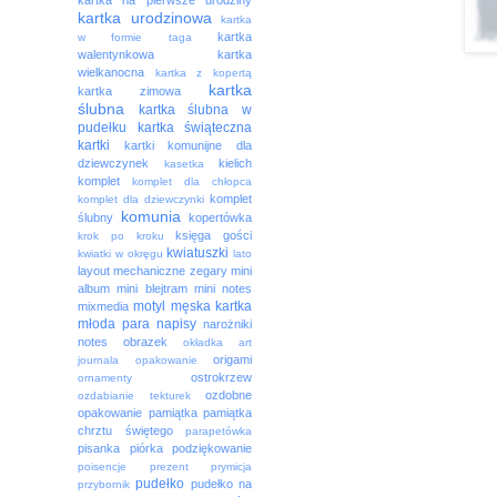
kartka na pierwsze urodziny
kartka urodzinowa
kartka
kartka
w formie taga
walentynkowa
kartka
wielkanocna
kartka z kopertą
kartka
kartka zimowa
ślubna
kartka ślubna w
pudełku
kartka świąteczna
kartki
kartki komunijne dla
dziewczynek
kielich
kasetka
komplet
komplet dla chłopca
komplet
komplet dla dziewczynki
komunia
ślubny
kopertówka
księga gości
krok po kroku
kwiatuszki
kwiatki w okręgu
lato
layout
mechaniczne zegary
mini
album
mini blejtram
mini notes
motyl
męska kartka
mixmedia
młoda para
napisy
narożniki
notes
obrazek
okładka art
origami
journala
opakowanie
ostrokrzew
ornamenty
ozdobne
ozdabianie tekturek
opakowanie
pamiątka
pamiątka
chrztu świętego
parapetówka
pisanka
piórka
podziękowanie
poisencje
prezent
prymicja
pudełko
pudełko na
przybornik