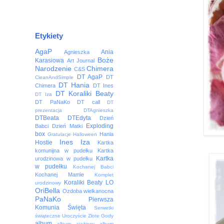
Etykiety
AgaP
Ania
Agnieszka
Boże
Karasiowa
Art Journal
Narodzenie
Chimera
C&S
DT AgaP
DT
CleanAndSimple
DT Hania
Chimera
DT Ines
DT Koraliki Beaty
DT Iza
DT PaNaKo
DT call
DT
prezentacja
DTAgnieszka
DTBeata
DTEdyta
Dzień
Exploding
Babci
Dzień Matki
box
Hania
Gratulacje
Halloween
Ines
Iza
Hostie
Kartka
komunijna w pudełku
Kartka
Kartka
urodzinowa w pudełku
w pudełku
Kochanej Babci
Kochanej Mamie
Komplet
Koraliki Beaty
LO
urodzinowy
OriBella
Ozdoba wielkanocna
PaNaKo
Pierwsza
Komunia Święta
Serwetki
świąteczne
Uroczyście
Złote Gody
album
album ciążowy
album