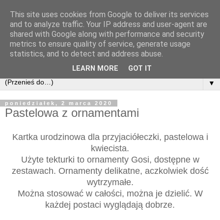
This site uses cookies from Google to deliver its services
and to analyze traffic. Your IP address and user-agent are
shared with Google along with performance and security
metrics to ensure quality of service, generate usage
statistics, and to detect and address abuse.
LEARN MORE
GOT IT
▼
poniedziałek, 2 marca 2020
Pastelowa z ornamentami
Kartka urodzinowa dla przyjaciółeczki, pastelowa i
kwiecista.
Użyte tekturki to ornamenty Gosi, dostępne w
zestawach. Ornamenty delikatne, aczkolwiek dość
wytrzymałe.
Można stosować w całości, można je dzielić. W
każdej postaci wyglądają dobrze.