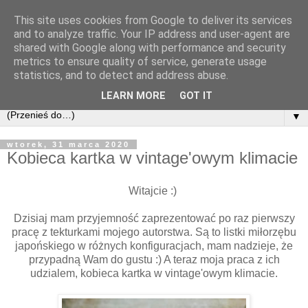
This site uses cookies from Google to deliver its services
and to analyze traffic. Your IP address and user-agent are
shared with Google along with performance and security
metrics to ensure quality of service, generate usage
statistics, and to detect and address abuse.
LEARN MORE
GOT IT
▼
wtorek, 31 marca 2020
Kobieca kartka w vintage'owym klimacie
Witajcie :)
Dzisiaj mam przyjemność zaprezentować po raz pierwszy
pracę z tekturkami mojego autorstwa. Są to listki miłorzębu
japońskiego w różnych konfiguracjach, mam nadzieje, że
przypadną Wam do gustu :) A teraz moja praca z ich
udzialem, kobieca kartka w vintage'owym klimacie.