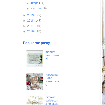
►
lutego
(14)
►
stycznia
(16)
►
2019
(179)
►
2018
(147)
►
2017
(194)
►
2016
(188)
Popularne posty
mandat
urodzinow
y!
Kartka na
Boże
Narodzeni
e
Zimowo
świąteczn
a kolekcja