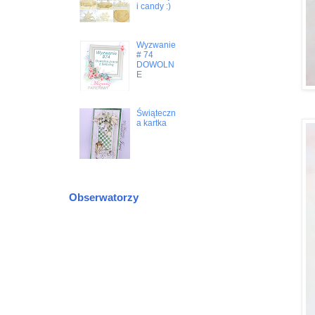
i candy :)
Wyzwanie
# 74
DOWOLN
E
Świąteczn
a kartka
Obserwatorzy