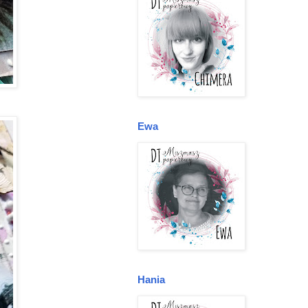
Ewa
Hania