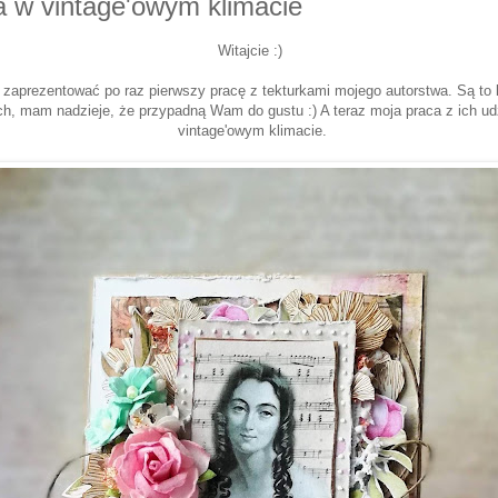
a w vintage'owym klimacie
Witajcie :)
aprezentować po raz pierwszy pracę z tekturkami mojego autorstwa. Są to l
ch, mam nadzieje, że przypadną Wam do gustu :) A teraz moja praca z ich ud
vintage'owym klimacie.