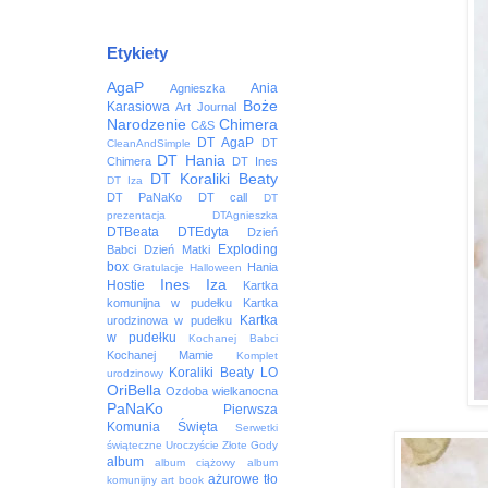
Etykiety
AgaP
Ania
Agnieszka
Boże
Karasiowa
Art Journal
Narodzenie
Chimera
C&S
DT AgaP
DT
CleanAndSimple
DT Hania
Chimera
DT Ines
DT Koraliki Beaty
DT Iza
DT PaNaKo
DT call
DT
prezentacja
DTAgnieszka
DTBeata
DTEdyta
Dzień
Exploding
Babci
Dzień Matki
box
Hania
Gratulacje
Halloween
Ines
Iza
Hostie
Kartka
komunijna w pudełku
Kartka
Kartka
urodzinowa w pudełku
w pudełku
Kochanej Babci
Kochanej Mamie
Komplet
Koraliki Beaty
LO
urodzinowy
OriBella
Ozdoba wielkanocna
PaNaKo
Pierwsza
Komunia Święta
Serwetki
świąteczne
Uroczyście
Złote Gody
album
album ciążowy
album
ażurowe tło
komunijny
art book