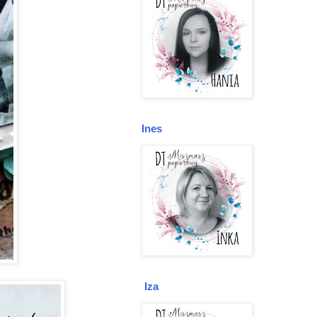
Ines
Iza