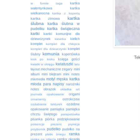
kartka
w formie taga
walentynkowa
kartka
wielkanocna
kartka z kopertą
kartka
kartka zimowa
ślubna
kartka ślubna w
pudełku
kartka świąteczna
kartki
kartki komunijne dla
dziewczynek
kielich
kasetka
komplet
komplet dla chłopca
komplet
komplet dla dziewczynki
komunia
ślubny
kopertówka
Tek
księga gości
krok po kroku
kwiatuszki
kwiatki w okręgu
lato
layout
mechaniczne zegary
mini
album
mini blejtram
mini notes
motyl
męska kartka
mixmedia
młoda para
napisy
narożniki
notes
obrazek
okładka art
origami
journala
opakowanie
ostrokrzew
ornamenty
ozdobne
ozdabianie tekturek
opakowanie
pamiątka
pamiątka
chrztu świętego
parapetówka
pisanka
piórka
podziękowanie
poisencje
prezent
prymicja
pudełko
pudełko na
przybornik
ramka
prezent
płatki śniegu
ramka okrągła
ramka na zdjęcia