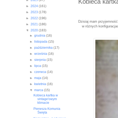
Kobieca kartk
►
2025
(97)
►
2024
(161)
►
2023
(178)
►
2022
(196)
Dzisiaj mam przyjemność z
►
2021
(186)
w różnych konfiguracja
▼
2020
(183)
►
grudnia
(16)
►
listopada
(15)
►
października
(17)
►
września
(16)
►
sierpnia
(15)
►
lipca
(15)
►
czerwca
(14)
►
maja
(14)
►
kwietnia
(16)
▼
marca
(15)
Kobieca kartka w
vintage'owym
klimacie
Pierwsza Komunia
Święta