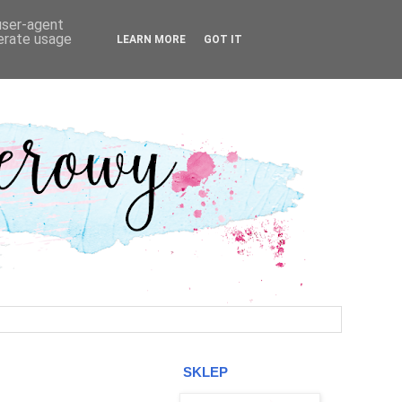
 user-agent
nerate usage
LEARN MORE
GOT IT
SKLEP