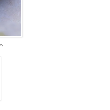
owy .