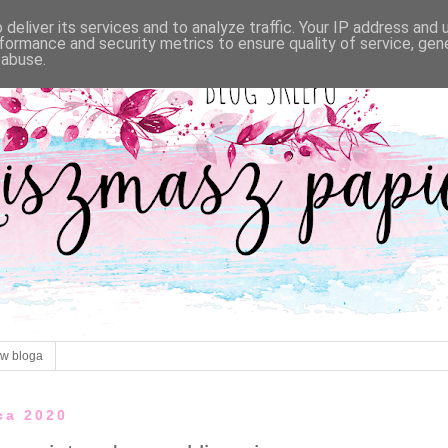
deliver its services and to analyze traffic. Your IP address and
formance and security metrics to ensure quality of service, ge
 abuse.
ów bloga
ca 2020