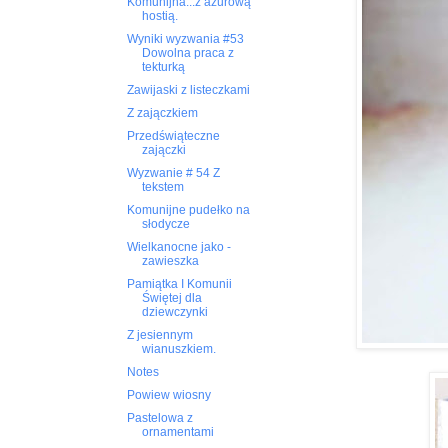
Komunijna...z ażurową
hostią.
Wyniki wyzwania #53
Dowolna praca z
tekturką
Zawijaski z listeczkami
Z zajączkiem
Przedświąteczne
zajączki
Wyzwanie # 54 Z
tekstem
Komunijne pudełko na
słodycze
Wielkanocne jako -
zawieszka
Pamiątka I Komunii
Świętej dla
dziewczynki
Z jesiennym
wianuszkiem.
Notes
Powiew wiosny
Pastelowa z
ornamentami