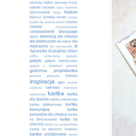
ażurowy kielich
ażurowy krzyż
baloniki
baranek
baza
bałwanki
blejtram
bierzmowanie
bingo
bluszcz
bombka
border
brokat
choinka
budka dla ptaków
bukiet
chrzest
chusteczkownik
czekoladownik
decoupage
dekoracja
dla chłopca
dekor
dla dziewczynki
dla
dla mamy
mężczyzny
dt
dla nauczyciela
Agnieszka
dt pasjEwy
dzieci
eMKa
embossing
gałązka
gałązki
gałązki ostrokrzewu
gałązki z kwiatkami
girlanda
gościnna projektantka
imieniny
gwiazda
gwiazdka
inspiracja
jajko
jemioła
kalendarz
jubileusz
kalendarz
kartka
kartka
adwentowy
dla dziecka
kartka imieninowa
kartka
kartka jubileuszowa
komunijna
kartka
komunijna dla chłopca
kartka
kartka na
na Bierzmowanie
chrzciny
kartka na parapetówkę
kartka na pierwsze urodziny
kartka urodzinowa
kartka