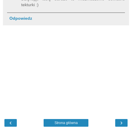
tekturki :)
Odpowiedz
‹
›
Strona główna