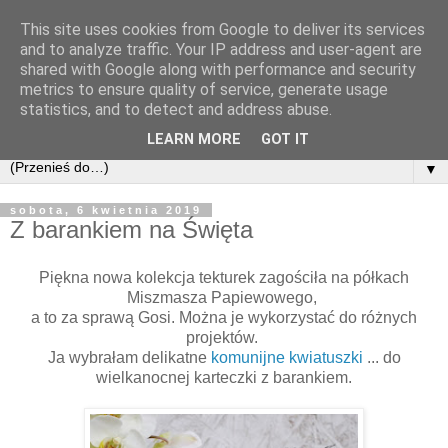
This site uses cookies from Google to deliver its services
and to analyze traffic. Your IP address and user-agent are
shared with Google along with performance and security
metrics to ensure quality of service, generate usage
statistics, and to detect and address abuse.
LEARN MORE
GOT IT
▼
sobota, 6 kwietnia 2019
Z barankiem na Święta
Piękna nowa kolekcja tekturek zagościła na półkach
Miszmasza Papiewowego,
a to za sprawą Gosi. Można je wykorzystać do różnych
projektów.
Ja wybrałam delikatne
komunijne kwiatuszki
... do
wielkanocnej karteczki z barankiem.