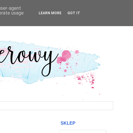
 user-agent
nerate usage
LEARN MORE
GOT IT
SKLEP