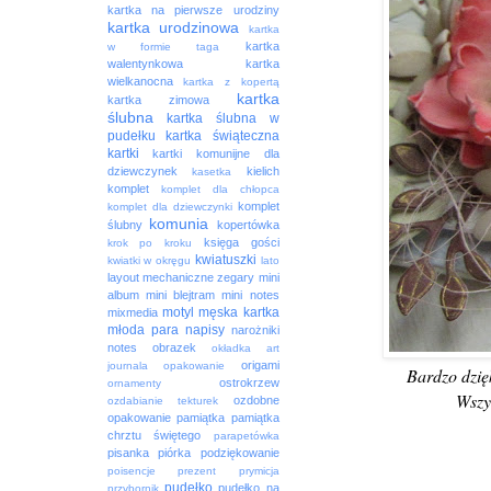
kartka na pierwsze urodziny
kartka urodzinowa
kartka
kartka
w formie taga
walentynkowa
kartka
wielkanocna
kartka z kopertą
kartka
kartka zimowa
ślubna
kartka ślubna w
pudełku
kartka świąteczna
kartki
kartki komunijne dla
dziewczynek
kielich
kasetka
komplet
komplet dla chłopca
komplet
komplet dla dziewczynki
komunia
ślubny
kopertówka
księga gości
krok po kroku
kwiatuszki
kwiatki w okręgu
lato
layout
mechaniczne zegary
mini
album
mini blejtram
mini notes
motyl
męska kartka
mixmedia
młoda para
napisy
narożniki
notes
obrazek
okładka art
origami
journala
opakowanie
Bardzo dzi
ostrokrzew
ornamenty
Wszy
ozdobne
ozdabianie tekturek
opakowanie
pamiątka
pamiątka
chrztu świętego
parapetówka
pisanka
piórka
podziękowanie
poisencje
prezent
prymicja
pudełko
pudełko na
przybornik