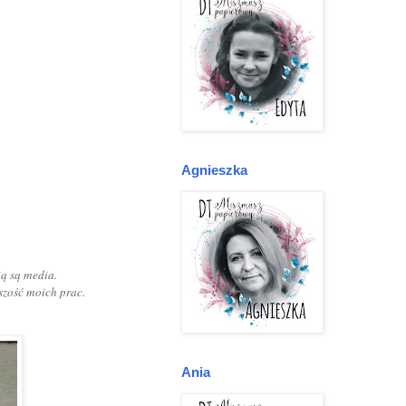
Agnieszka
.
ią są media.
szość moich prac.
Ania