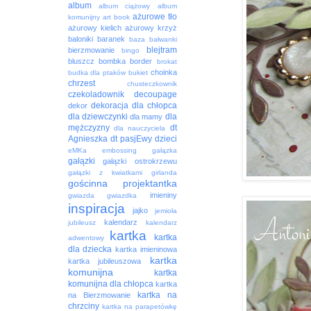
album
album ciążowy
album
ażurowe tło
komunijny
art book
ażurowy kielich
ażurowy krzyż
baloniki
baranek
baza
bałwanki
blejtram
bierzmowanie
bingo
bluszcz
bombka
border
brokat
choinka
budka dla ptaków
bukiet
chrzest
chusteczkownik
czekoladownik
decoupage
dekoracja
dla chłopca
dekor
dla dziewczynki
dla
dla mamy
mężczyzny
dt
dla nauczyciela
Agnieszka
dt pasjEwy
dzieci
eMKa
embossing
gałązka
gałązki
gałązki ostrokrzewu
gałązki z kwiatkami
girlanda
gościnna projektantka
imieniny
gwiazda
gwiazdka
inspiracja
jajko
jemioła
kalendarz
jubileusz
kalendarz
kartka
kartka
adwentowy
dla dziecka
kartka imieninowa
kartka
kartka jubileuszowa
komunijna
kartka
komunijna dla chłopca
kartka
kartka na
na Bierzmowanie
chrzciny
kartka na parapetówkę