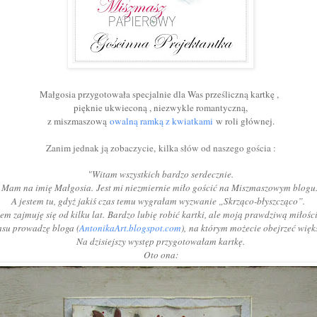
Małgosia przygotowała specjalnie dla Was prześliczną kartkę ,
pięknie ukwieconą , niezwykle romantyczną,
z miszmaszową
owalną ramką z kwiatkami
w roli głównej.
Zanim jednak ją zobaczycie,
kilka słów od naszego gościa :
"Witam wszystkich bardzo serdecznie.
Mam na imię Małgosia.
Jest mi niezmiernie miło gościć na Miszmaszowym blogu
A jestem tu, gdyż jakiś czas temu wygrałam wyzwanie „Skrząco-błyszcząco”.
m zajmuję się od kilku lat.
Bardzo lubię robić kartki, ale moją prawdziwą miłośc
asu prowadzę bloga (
AntonikaArt.blogspot.com
),
na którym możecie obejrzeć więk
Na dzisiejszy występ przygotowałam kartkę.
Oto ona: