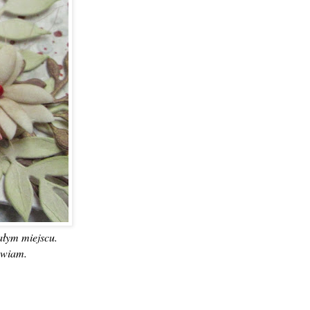
ałym miejscu.
awiam.