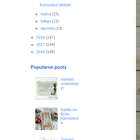
Komunijne tekturki
►
marca
(15)
►
lutego
(12)
►
stycznia
(13)
►
2018
(147)
►
2017
(194)
►
2016
(188)
Popularne posty
mandat
urodzinow
y!
Kartka na
Boże
Narodzeni
e
Zimowo