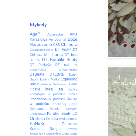
Etykiety
AgaP
Ania
Agnieszka
Boże
Karasiowa
Art Journal
Narodzenie
Chimera
C&S
DT AgaP
DT
CleanAndSimple
DT Hania
Chimera
DT Ines
DT Koraliki Beaty
DT Iza
DT PaNaKo
DT call
DT
prezentacja
DTAgnieszka
DTBeata
DTEdyta
Dzień
Exploding
Babci
Dzień Matki
box
Hania
Gratulacje
Halloween
Ines
Iza
Hostie
Kartka
komunijna w pudełku
Kartka
Kartka
urodzinowa w pudełku
w pudełku
Kochanej Babci
Kochanej Mamie
Komplet
Koraliki Beaty
LO
urodzinowy
OriBella
Ozdoba wielkanocna
PaNaKo
Pierwsza
Komunia Święta
Serwetki
świąteczne
Uroczyście
Złote Gody