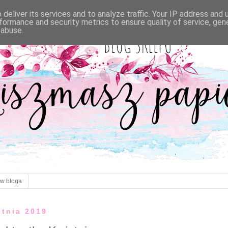
deliver its services and to analyze traffic. Your IP address and
formance and security metrics to ensure quality of service, ge
 abuse.
ów bloga
etnia 2019