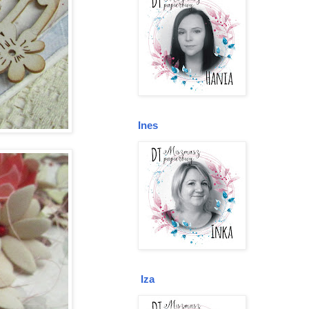
Ines
Iza