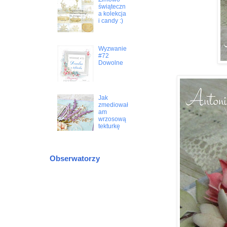
świąteczn
a kolekcja
i candy :)
Wyzwanie
#72
Dowolne
Jak
zmediował
am
wrzosową
tekturkę
Obserwatorzy