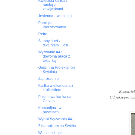
Kwiecista kartka z
ramką z
zawijaskami
Jesienna ...wiosną :)
Pamiątka
Bierzmowania
Retro
Ślubny duet z
tekturkami Gosi
Wyzwanie #43
dowolna praca z
tekturką
Gościnna Projektantka
Kwietnia
Zaproszenie
Kartka wielkanocna z
króliczkiem.
Rękodziełe
Od jakiegoś cz
Pastelowa kartka na
Chrzest
Komunijna...w
pastelach.
Wyniki Wyzwania #41
Z barankiem na Święta
Wiosenne jajko