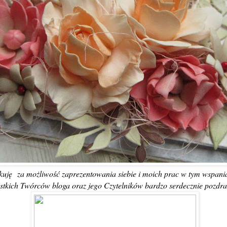
ękuję
za możliwość zaprezentowania siebie i moich prac w tym wspani
stkich Twórców bloga oraz jego Czytelników bardzo serdecznie pozdr