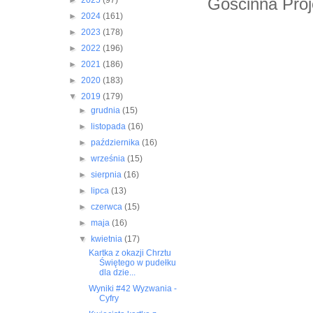
Gościnna Proj
►
2025
(97)
►
2024
(161)
►
2023
(178)
►
2022
(196)
►
2021
(186)
►
2020
(183)
▼
2019
(179)
►
grudnia
(15)
►
listopada
(16)
►
października
(16)
►
września
(15)
►
sierpnia
(16)
►
lipca
(13)
►
czerwca
(15)
►
maja
(16)
▼
kwietnia
(17)
Kartka z okazji Chrztu
Świętego w pudełku
dla dzie...
Wyniki #42 Wyzwania -
Cyfry