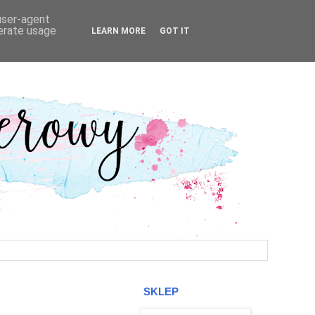
 user-agent
nerate usage
LEARN MORE
GOT IT
SKLEP