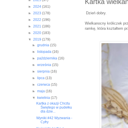
Kartka wielkan
►
2025
(97)
►
2024
(161)
Dzień dobry.
►
2023
(178)
►
2022
(196)
Wielkanocny króliczek prz
►
2021
(186)
ramkę, która kształtem pr
►
2020
(183)
▼
2019
(179)
►
grudnia
(15)
►
listopada
(16)
►
października
(16)
►
września
(15)
►
sierpnia
(16)
►
lipca
(13)
►
czerwca
(15)
►
maja
(16)
▼
kwietnia
(17)
Kartka z okazji Chrztu
Świętego w pudełku
dla dzie...
Wyniki #42 Wyzwania -
Cyfry