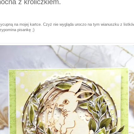
ocna z króliczkiem.
ycupną na mojej kartce. Czyż nie wygląda uroczo na tym wianuszku z listkó
zypomina pisankę ;)