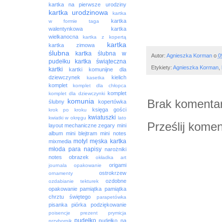
kartka na pierwsze urodziny
kartka urodzinowa
kartka
kartka
w formie taga
walentynkowa
kartka
wielkanocna
kartka z kopertą
kartka
kartka zimowa
ślubna
kartka ślubna w
Autor:
Agnieszka Korman
o
0
pudełku
kartka świąteczna
Etykiety:
Agnieszka Korman
,
kartki
kartki komunijne dla
dziewczynek
kielich
kasetka
komplet
komplet dla chłopca
komplet
komplet dla dziewczynki
Brak komentar
komunia
ślubny
kopertówka
księga gości
krok po kroku
kwiatuszki
kwiatki w okręgu
lato
Prześlij komen
layout
mechaniczne zegary
mini
album
mini blejtram
mini notes
motyl
męska kartka
mixmedia
młoda para
napisy
narożniki
notes
obrazek
okładka art
origami
journala
opakowanie
ostrokrzew
ornamenty
ozdobne
ozdabianie tekturek
opakowanie
pamiątka
pamiątka
chrztu świętego
parapetówka
pisanka
piórka
podziękowanie
poisencje
prezent
prymicja
pudełko
pudełko na
przybornik