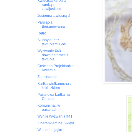
Kwiecista kartka z
ramką z
zawijaskami
Jesienna ...wiosną :)
Pamiątka
Bierzmowania
Retro
Ślubny duet z
tekturkami Gosi
Wyzwanie #43
dowolna praca z
tekturką
Gościnna Projektantka
Kwietnia
Zaproszenie
Kartka wielkanocna z
króliczkiem.
Pastelowa kartka na
Chrzest
Komunijna...w
pastelach.
Wyniki Wyzwania #41
Z barankiem na Święta
Wiosenne jajko