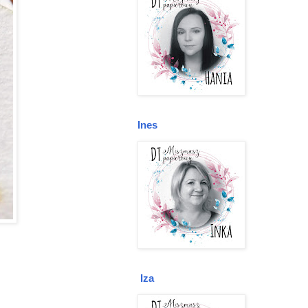
Ines
Iza