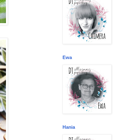
Ewa
Hania