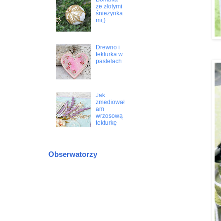
ze złotymi
śnieżynka
mi;)
Drewno i
tekturka w
pastelach
Jak
zmediował
am
wrzosową
tekturkę
Obserwatorzy