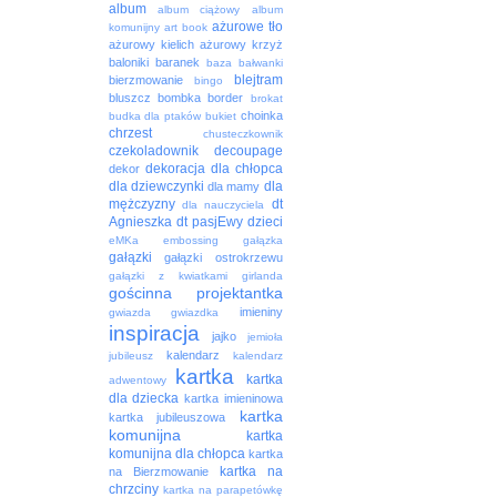
album
album ciążowy
album
ażurowe tło
komunijny
art book
ażurowy kielich
ażurowy krzyż
baloniki
baranek
baza
bałwanki
blejtram
bierzmowanie
bingo
bluszcz
bombka
border
brokat
choinka
budka dla ptaków
bukiet
chrzest
chusteczkownik
czekoladownik
decoupage
dekoracja
dla chłopca
dekor
dla dziewczynki
dla
dla mamy
mężczyzny
dt
dla nauczyciela
Agnieszka
dt pasjEwy
dzieci
eMKa
embossing
gałązka
gałązki
gałązki ostrokrzewu
gałązki z kwiatkami
girlanda
gościnna projektantka
imieniny
gwiazda
gwiazdka
inspiracja
jajko
jemioła
kalendarz
jubileusz
kalendarz
kartka
kartka
adwentowy
dla dziecka
kartka imieninowa
kartka
kartka jubileuszowa
komunijna
kartka
komunijna dla chłopca
kartka
kartka na
na Bierzmowanie
chrzciny
kartka na parapetówkę