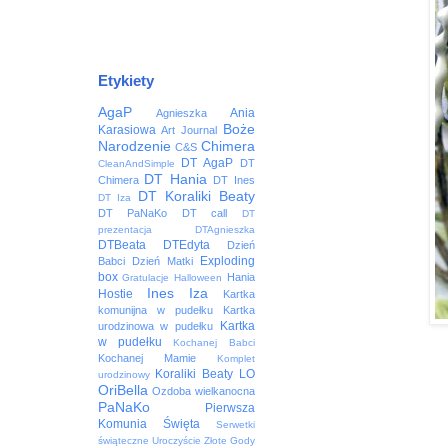
Etykiety
AgaP
Ania
Agnieszka
Boże
Karasiowa
Art Journal
Narodzenie
Chimera
C&S
DT AgaP
DT
CleanAndSimple
DT Hania
Chimera
DT Ines
DT Koraliki Beaty
DT Iza
DT PaNaKo
DT call
DT
prezentacja
DTAgnieszka
DTBeata
DTEdyta
Dzień
Exploding
Babci
Dzień Matki
box
Hania
Gratulacje
Halloween
Ines
Iza
Hostie
Kartka
komunijna w pudełku
Kartka
Kartka
urodzinowa w pudełku
w pudełku
Kochanej Babci
Kochanej Mamie
Komplet
Koraliki Beaty
LO
urodzinowy
OriBella
Ozdoba wielkanocna
PaNaKo
Pierwsza
Komunia Święta
Serwetki
świąteczne
Uroczyście
Złote Gody