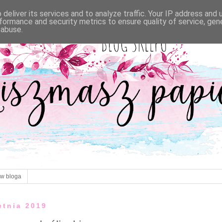
deliver its services and to analyze traffic. Your IP address and
formance and security metrics to ensure quality of service, ge
 abuse.
ów bloga
etnia 2019