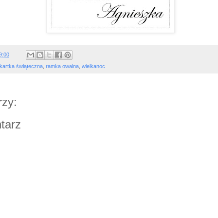
9:00
kartka świąteczna
,
ramka owalna
,
wielkanoc
zy:
tarz