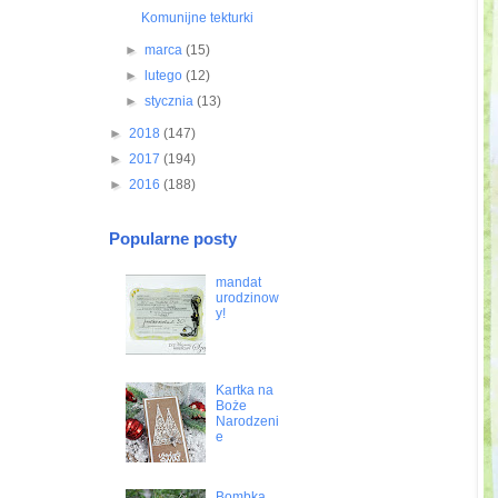
Komunijne tekturki
►
marca
(15)
►
lutego
(12)
►
stycznia
(13)
►
2018
(147)
►
2017
(194)
►
2016
(188)
Popularne posty
mandat
urodzinow
y!
Kartka na
Boże
Narodzeni
e
Bombka