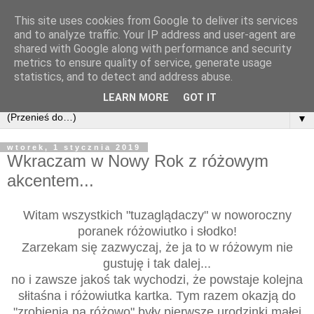
This site uses cookies from Google to deliver its services
and to analyze traffic. Your IP address and user-agent are
shared with Google along with performance and security
metrics to ensure quality of service, generate usage
statistics, and to detect and address abuse.
LEARN MORE
GOT IT
▼
wtorek, 1 stycznia 2019
Wkraczam w Nowy Rok z różowym
akcentem...
Witam wszystkich "tuzaglądaczy" w noworoczny
poranek różowiutko i słodko!
Zarzekam się zazwyczaj, że ja to w różowym nie
gustuję i tak dalej...
no i zawsze jakoś tak wychodzi, że powstaje kolejna
słitaśna i różowiutka kartka. Tym razem okazją do
"zrobienia na różowo" były pierwsze urodzinki małej