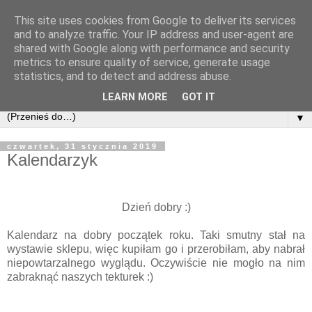
This site uses cookies from Google to deliver its services
and to analyze traffic. Your IP address and user-agent are
shared with Google along with performance and security
metrics to ensure quality of service, generate usage
statistics, and to detect and address abuse.
LEARN MORE
GOT IT
▼
czwartek, 31 stycznia 2019
Kalendarzyk
Dzień dobry :)
Kalendarz na dobry początek roku. Taki smutny stał na
wystawie sklepu, więc kupiłam go i przerobiłam, aby nabrał
niepowtarzalnego wyglądu. Oczywiście nie mogło na nim
zabraknąć naszych tekturek :)