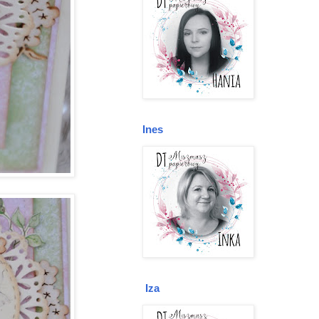
Ines
Iza