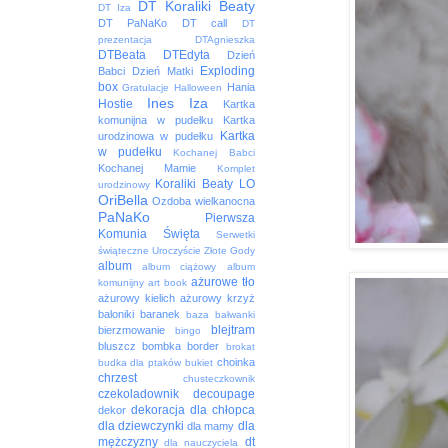
DT Koraliki Beaty
DT Iza
DT PaNaKo
DT call
DT
prezentacja
DTAgnieszka
DTBeata
DTEdyta
Dzień
Exploding
Babci
Dzień Matki
box
Hania
Gratulacje
Halloween
Ines
Iza
Hostie
Kartka
komunijna w pudełku
Kartka
Kartka
urodzinowa w pudełku
w pudełku
Kochanej Babci
Kochanej Mamie
Komplet
Koraliki Beaty
LO
urodzinowy
OriBella
Ozdoba wielkanocna
PaNaKo
Pierwsza
Komunia Święta
Serwetki
świąteczne
Uroczyście
Złote Gody
album
album ciążowy
album
ażurowe tło
komunijny
art book
ażurowy kielich
ażurowy krzyż
baloniki
baranek
baza
bałwanki
blejtram
bierzmowanie
bingo
bluszcz
bombka
border
brokat
choinka
budka dla ptaków
bukiet
chrzest
chusteczkownik
czekoladownik
decoupage
dekoracja
dla chłopca
dekor
dla dziewczynki
dla
dla mamy
mężczyzny
dt
dla nauczyciela