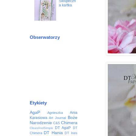
Świąteczn
a kartka
Obserwatorzy
Etykiety
AgaP
Ania
Agnieszka
Boże
Karasiowa
Art Journal
Narodzenie
Chimera
C&S
DT AgaP
DT
CleanAndSimple
DT Hania
Chimera
DT Ines