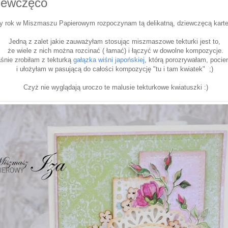
ziewczęco
 rok w Miszmaszu Papierowym rozpoczynam tą delikatną, dziewczęcą kart
Jedną z zalet jakie zauważyłam stosując miszmaszowe tekturki jest to,
że wiele z nich można rozcinać ( łamać) i łączyć w dowolne kompozycje.
śnie zrobiłam z tekturką
gałązka wiśni japońskiej
, którą porozrywałam, poci
i ułożyłam w pasującą do całości kompozycję "tu i tam kwiatek" ;)
Czyż nie wyglądają uroczo te malusie tekturkowe kwiatuszki :)