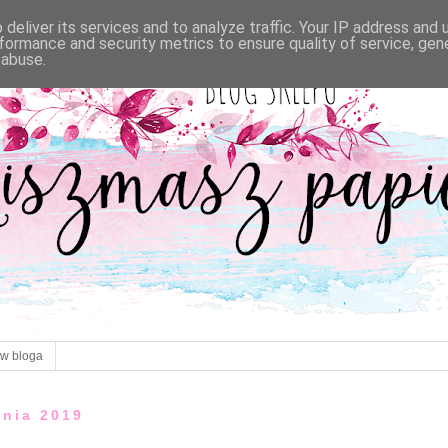
deliver its services and to analyze traffic. Your IP address and
formance and security metrics to ensure quality of service, ge
 abuse.
ów bloga
znia 2019