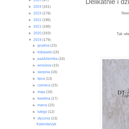
Delikatnie i d
►
2025
(97)
►
2024
(161)
Nowy
►
2023
(178)
►
2022
(196)
►
2021
(186)
►
2020
(183)
Tak wła
▼
2019
(179)
►
grudnia
(15)
►
listopada
(16)
►
października
(16)
►
września
(15)
►
sierpnia
(16)
►
lipca
(13)
►
czerwca
(15)
►
maja
(16)
►
kwietnia
(17)
►
marca
(15)
►
lutego
(12)
▼
stycznia
(13)
Kalendarzyk