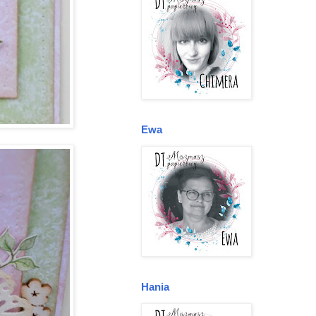
Ewa
Hania