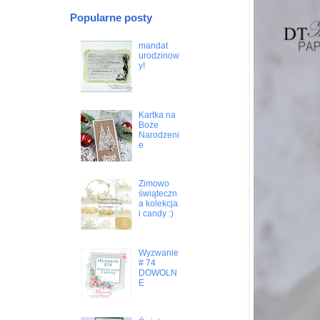
Popularne posty
mandat
urodzinow
y!
Kartka na
Boże
Narodzeni
e
Zimowo
świąteczn
a kolekcja
i candy :)
Wyzwanie
# 74
DOWOLN
E