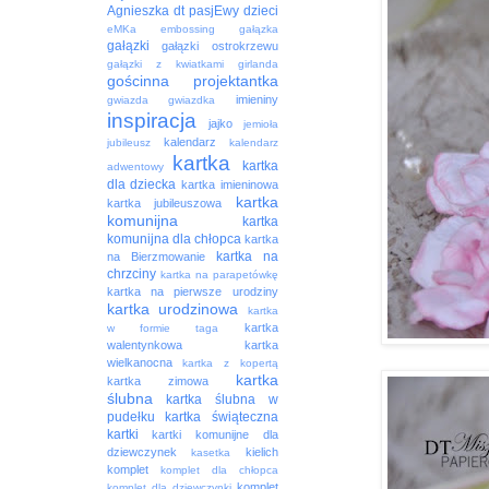
Agnieszka
dt pasjEwy
dzieci
eMKa
embossing
gałązka
gałązki
gałązki ostrokrzewu
gałązki z kwiatkami
girlanda
gościnna projektantka
imieniny
gwiazda
gwiazdka
inspiracja
jajko
jemioła
kalendarz
jubileusz
kalendarz
kartka
kartka
adwentowy
dla dziecka
kartka imieninowa
kartka
kartka jubileuszowa
komunijna
kartka
komunijna dla chłopca
kartka
kartka na
na Bierzmowanie
chrzciny
kartka na parapetówkę
kartka na pierwsze urodziny
kartka urodzinowa
kartka
kartka
w formie taga
walentynkowa
kartka
wielkanocna
kartka z kopertą
kartka
kartka zimowa
ślubna
kartka ślubna w
pudełku
kartka świąteczna
kartki
kartki komunijne dla
dziewczynek
kielich
kasetka
komplet
komplet dla chłopca
komplet
komplet dla dziewczynki