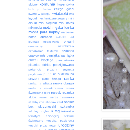
komunia
ślubny
kopertówka
księga gości
krok po kroku
kwiatuszki
kwiatki w okręgu
lato
layout
mechaniczne zegary
mini
album
mini blejtram
mini notes
motyl
męska kartka
mixmedia
młoda para
napisy
narożniki
notes
obrazek
okładka art
origami
journala
opakowanie
ostrokrzew
ornamenty
ozdobne
ozdabianie tekturek
opakowanie
pamiątka
pamiątka
chrztu świętego
parapetówka
pisanka
piórka
podziękowanie
poisencje
prezent
prymicja
pudełko
pudełko na
przybornik
ramka
prezent
płatki śniegu
ramka okrągła
ramka na zdjęcia
ramka z ostrokrzewem
ramka
roczek
rocznica
świąteczna
retro
ślubu
serce
rower
serwetka
shaker
shabby chic
shadow card
box
skrzyneczki
szkatułka
tag
szkolny przybornik
tekturki o
tematyce dziecięcej
tekturki
świąteczne
torebka papierowa
urodziny
torebki prezentowe