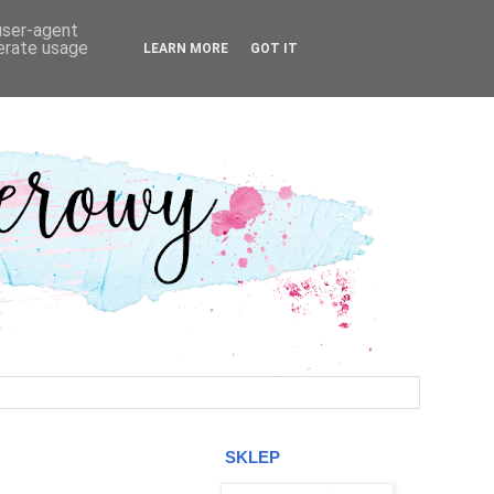
 user-agent
nerate usage
LEARN MORE
GOT IT
SKLEP