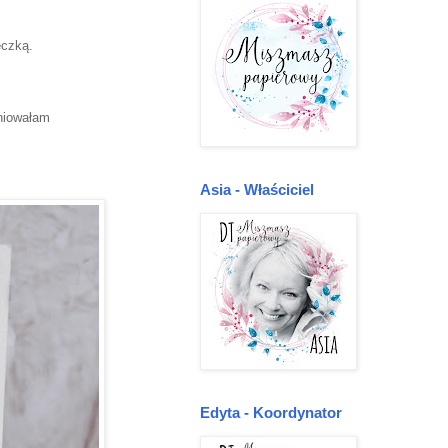
eczką.
eniowałam
Asia - Właściciel
Edyta - Koordynator