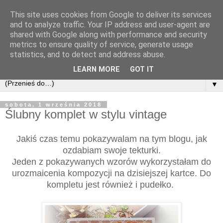
This site uses cookies from Google to deliver its services
and to analyze traffic. Your IP address and user-agent are
shared with Google along with performance and security
metrics to ensure quality of service, generate usage
statistics, and to detect and address abuse.
LEARN MORE
GOT IT
▼
sobota, 1 września 2018
Ślubny komplet w stylu vintage
Jakiś czas temu pokazywalam na tym blogu, jak
ozdabiam swoje tekturki.
Jeden z pokazywanych wzorów wykorzystałam do
urozmaicenia kompozycji na dzisiejszej kartce. Do
kompletu jest również i pudełko.