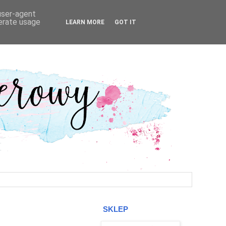
 user-agent
nerate usage
LEARN MORE
GOT IT
SKLEP