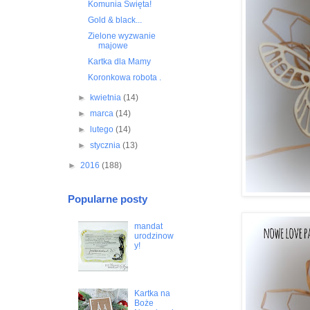
Komunia Święta!
Gold & black...
Zielone wyzwanie
majowe
Kartka dla Mamy
Koronkowa robota .
►
kwietnia
(14)
►
marca
(14)
►
lutego
(14)
►
stycznia
(13)
►
2016
(188)
Popularne posty
mandat
urodzinow
y!
Kartka na
Boże