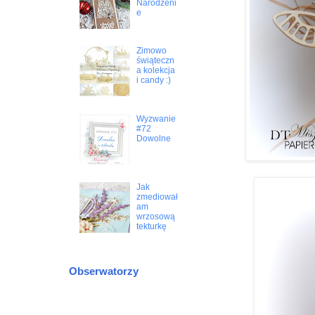
Narodzeni
e
Zimowo
świąteczn
a kolekcja
i candy :)
Wyzwanie
#72
Dowolne
Jak
zmediował
am
wrzosową
tekturkę
Obserwatorzy