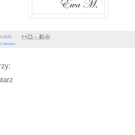
o
10:00
l
,
tekturka
zy:
tarz