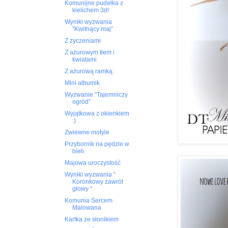
Komunijne pudełka z
kielichem 3d!
Wyniki wyzwania
"Kwitnący maj"
Z życzeniami
Z ażurowym tłem i
kwiatami
Z ażurową ramką.
Mini albumik
Wyzwanie “Tajemniczy
ogród”
Wyjątkowa z okienkiem
:)
Zwiewne motyle
Przybornik na pędzle w
bieli.
Majowa uroczystość
Wyniki wyzwania "
Koronkowy zawrót
głowy "
Komunia Sercem
Malowana
Kartka ze słonikiem