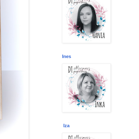
Ines
Iza