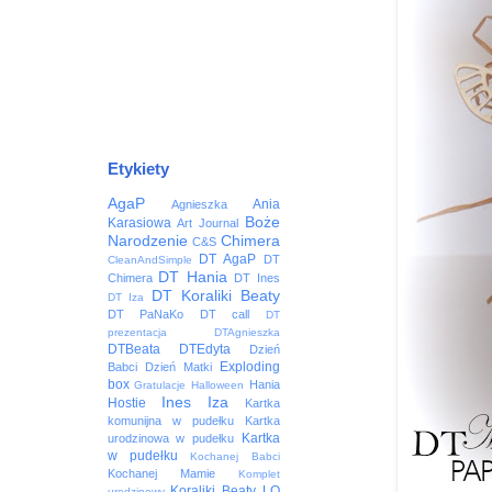
Etykiety
AgaP
Ania
Agnieszka
Boże
Karasiowa
Art Journal
Narodzenie
Chimera
C&S
DT AgaP
DT
CleanAndSimple
DT Hania
Chimera
DT Ines
DT Koraliki Beaty
DT Iza
DT PaNaKo
DT call
DT
prezentacja
DTAgnieszka
DTBeata
DTEdyta
Dzień
Exploding
Babci
Dzień Matki
box
Hania
Gratulacje
Halloween
Ines
Iza
Hostie
Kartka
komunijna w pudełku
Kartka
Kartka
urodzinowa w pudełku
w pudełku
Kochanej Babci
Kochanej Mamie
Komplet
Koraliki Beaty
LO
urodzinowy