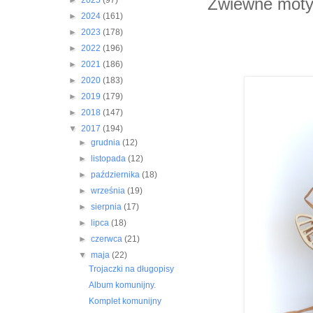
Zwiewne moty
►
2025
(97)
►
2024
(161)
►
2023
(178)
►
2022
(196)
►
2021
(186)
►
2020
(183)
►
2019
(179)
►
2018
(147)
▼
2017
(194)
►
grudnia
(12)
►
listopada
(12)
►
października
(18)
►
września
(19)
►
sierpnia
(17)
►
lipca
(18)
►
czerwca
(21)
▼
maja
(22)
Trojaczki na długopisy
Album komunijny.
Komplet komunijny