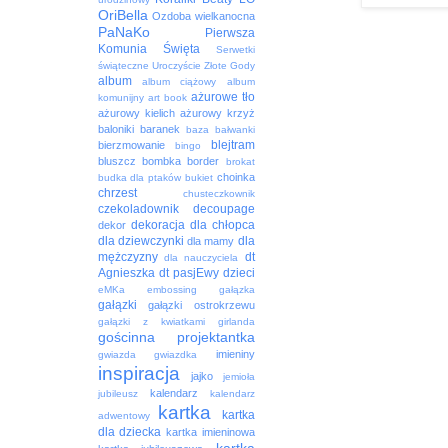
OriBella
Ozdoba wielkanocna
PaNaKo
Pierwsza
Komunia Święta
Serwetki
świąteczne
Uroczyście
Złote Gody
album
album ciążowy
album
ażurowe tło
komunijny
art book
ażurowy kielich
ażurowy krzyż
baloniki
baranek
baza
bałwanki
blejtram
bierzmowanie
bingo
bluszcz
bombka
border
brokat
choinka
budka dla ptaków
bukiet
chrzest
chusteczkownik
czekoladownik
decoupage
dekoracja
dla chłopca
dekor
dla dziewczynki
dla
dla mamy
mężczyzny
dt
dla nauczyciela
Agnieszka
dt pasjEwy
dzieci
eMKa
embossing
gałązka
gałązki
gałązki ostrokrzewu
gałązki z kwiatkami
girlanda
gościnna projektantka
imieniny
gwiazda
gwiazdka
inspiracja
jajko
jemioła
kalendarz
jubileusz
kalendarz
kartka
kartka
adwentowy
dla dziecka
kartka imieninowa