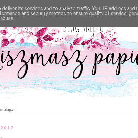
deliver its services and to analyze traffic. Your IP address and
formance and security metrics to ensure quality of service, ge
 abuse.
ów bloga
 2017