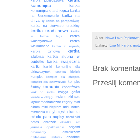
kartka
kartka jubileuszowa
komunijna
kartka
komunijna dla chłopca
kartka
kartka na
na Bierzmowanie
chrzciny
kartka na parapetówkę
kartka na pierwsze urodziny
kartka urodzinowa
kartka
kartka
w formie taga
Autor:
Nowe Love Papierowe
walentynkowa
kartka
Etykiety:
Ewa M
,
kartka
,
moty
wielkanocna
kartka z kopertą
kartka
kartka zimowa
ślubna
kartka ślubna w
pudełku
kartka świąteczna
Brak komentar
kartki
kartki komunijne dla
dziewczynek
kielich
kasetka
komplet
komplet dla chłopca
Prześlij komen
komplet
komplet dla dziewczynki
komunia
ślubny
kopertówka
księga gości
krok po kroku
kwiatuszki
kwiatki w okręgu
lato
layout
mechaniczne zegary
mini
album
mini blejtram
mini notes
motyl
męska kartka
mixmedia
młoda para
napisy
narożniki
notes
obrazek
okładka art
origami
journala
opakowanie
ostrokrzew
ornamenty
ozdobne
ozdabianie tekturek