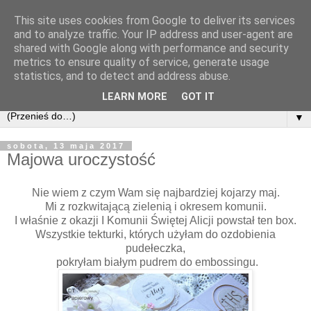
This site uses cookies from Google to deliver its services
and to analyze traffic. Your IP address and user-agent are
shared with Google along with performance and security
metrics to ensure quality of service, generate usage
statistics, and to detect and address abuse.
LEARN MORE
GOT IT
▼
sobota, 13 maja 2017
Majowa uroczystość
Nie wiem z czym Wam się najbardziej kojarzy maj.
Mi z rozkwitającą zielenią i okresem komunii.
I właśnie z okazji I Komunii Świętej Alicji powstał ten box.
Wszystkie tekturki, których użyłam do ozdobienia
pudełeczka,
pokryłam białym pudrem do embossingu.