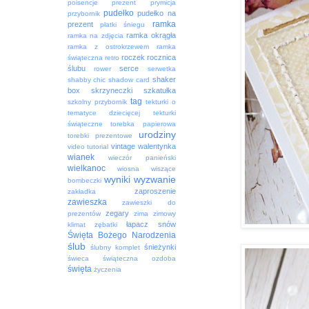
poisencje
prezent
prymicja
pudełko
pudełko na
przybornik
ramka
prezent
płatki śniegu
ramka okrągła
ramka na zdjęcia
ramka z ostrokrzewem
ramka
roczek
rocznica
świąteczna
retro
ślubu
serce
rower
serwetka
shaker
shabby chic
shadow card
box
skrzyneczki
szkatułka
tag
szkolny przybornik
tekturki o
tematyce dziecięcej
tekturki
świąteczne
torebka papierowa
urodziny
torebki prezentowe
vintage
walentynka
video tutorial
wianek
wieczór panieński
wielkanoc
wiosna
wiszące
wyniki
wyzwanie
bombeczki
zaproszenie
zakładka
zawieszka
zawieszki do
zegary
prezentów
zima
zimowy
łapacz snów
klimat
zębatki
Święta Bożego Narodzenia
ślub
śnieżynki
ślubny komplet
świeca
świąteczna ozdoba
święta
życzenia