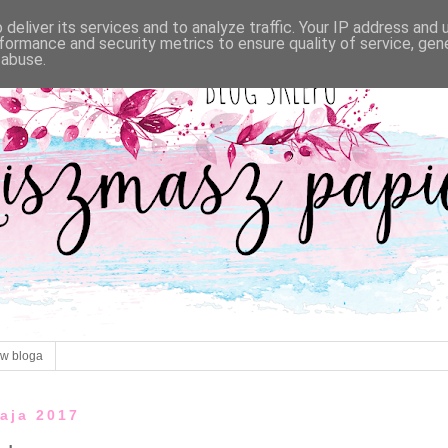
deliver its services and to analyze traffic. Your IP address and
formance and security metrics to ensure quality of service, ge
 abuse.
ów bloga
maja 2017