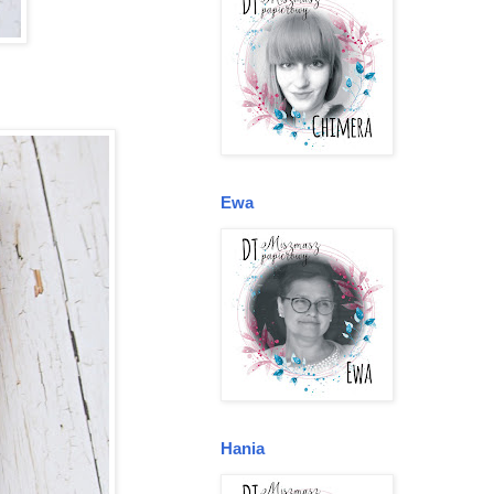
Ewa
Hania