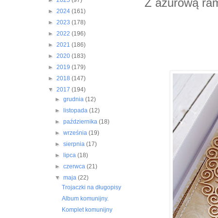
Z ażurową ra
►
2025
(97)
►
2024
(161)
►
2023
(178)
►
2022
(196)
►
2021
(186)
►
2020
(183)
►
2019
(179)
►
2018
(147)
▼
2017
(194)
►
grudnia
(12)
►
listopada
(12)
►
października
(18)
►
września
(19)
►
sierpnia
(17)
►
lipca
(18)
►
czerwca
(21)
▼
maja
(22)
Trojaczki na długopisy
Album komunijny.
Komplet komunijny