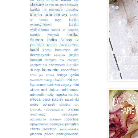
chrzciny
kartka na parapetówkę
kartka na pierwsze urodziny
kartka urodzinowa
kartka
kartka
w formie taga
walentynkowa
kartka
wielkanocna
kartka z kopertą
kartka
kartka zimowa
ślubna
kartka ślubna w
pudełku
kartka świąteczna
kartki
kartki komunijne dla
dziewczynek
kielich
kasetka
komplet
komplet dla chłopca
komplet
komplet dla dziewczynki
komunia
ślubny
kopertówka
księga gości
krok po kroku
kwiatuszki
kwiatki w okręgu
lato
layout
mechaniczne zegary
mini
album
mini blejtram
mini notes
motyl
męska kartka
mixmedia
młoda para
napisy
narożniki
notes
obrazek
okładka art
origami
journala
opakowanie
ostrokrzew
ornamenty
ozdobne
ozdabianie tekturek
opakowanie
pamiątka
pamiątka
chrztu świętego
parapetówka
pisanka
piórka
podziękowanie