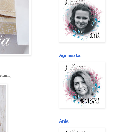
Agnieszka
okardą:
Ania