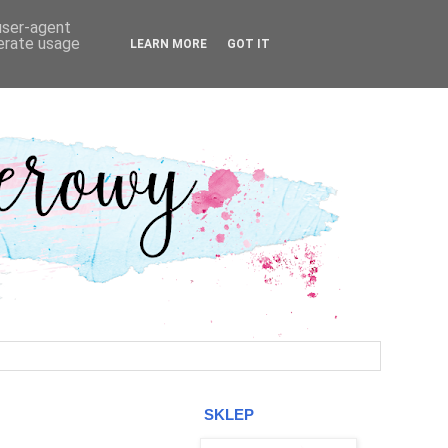
 user-agent
nerate usage
LEARN MORE
GOT IT
SKLEP