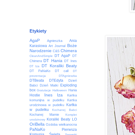
Etykiety
AgaP
Ania
Agnieszka
Boże
Karasiowa
Art Journal
Narodzenie
Chimera
C&S
DT AgaP
DT
CleanAndSimple
DT Hania
Chimera
DT Ines
DT Koraliki Beaty
DT Iza
DT PaNaKo
DT call
DT
prezentacja
DTAgnieszka
DTBeata
DTEdyta
Dzień
Exploding
Babci
Dzień Matki
box
Hania
Gratulacje
Halloween
Ines
Iza
Hostie
Kartka
komunijna w pudełku
Kartka
Kartka
urodzinowa w pudełku
w pudełku
Kochanej Babci
Kochanej Mamie
Komplet
Koraliki Beaty
LO
urodzinowy
OriBella
Ozdoba wielkanocna
PaNaKo
Pierwsza
Komunia Święta
Serwetki