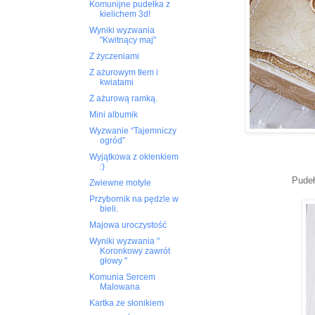
Komunijne pudełka z
kielichem 3d!
Wyniki wyzwania
"Kwitnący maj"
Z życzeniami
Z ażurowym tłem i
kwiatami
Z ażurową ramką.
Mini albumik
Wyzwanie “Tajemniczy
ogród”
Wyjątkowa z okienkiem
:)
Pudeł
Zwiewne motyle
Przybornik na pędzle w
bieli.
Majowa uroczystość
Wyniki wyzwania "
Koronkowy zawrót
głowy "
Komunia Sercem
Malowana
Kartka ze słonikiem