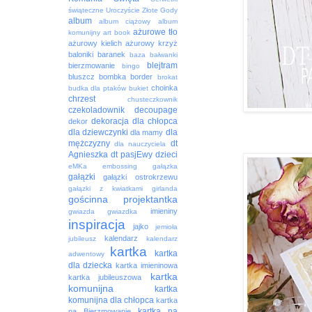
świąteczne
Uroczyście
Złote Gody
album
album ciążowy
album
ażurowe tło
komunijny
art book
ażurowy kielich
ażurowy krzyż
baloniki
baranek
baza
bałwanki
blejtram
bierzmowanie
bingo
bluszcz
bombka
border
brokat
choinka
budka dla ptaków
bukiet
chrzest
chusteczkownik
czekoladownik
decoupage
dekoracja
dla chłopca
dekor
dla dziewczynki
dla
dla mamy
mężczyzny
dt
dla nauczyciela
Agnieszka
dt pasjEwy
dzieci
eMKa
embossing
gałązka
gałązki
gałązki ostrokrzewu
gałązki z kwiatkami
girlanda
gościnna projektantka
imieniny
gwiazda
gwiazdka
inspiracja
jajko
jemioła
kalendarz
jubileusz
kalendarz
kartka
kartka
adwentowy
dla dziecka
kartka imieninowa
kartka
kartka jubileuszowa
komunijna
kartka
komunijna dla chłopca
kartka
kartka na
na Bierzmowanie