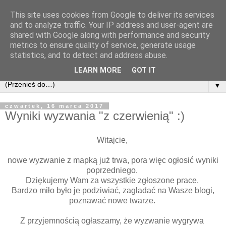
This site uses cookies from Google to deliver its services
and to analyze traffic. Your IP address and user-agent are
shared with Google along with performance and security
metrics to ensure quality of service, generate usage
statistics, and to detect and address abuse.
LEARN MORE
GOT IT
▼
czwartek, 16 marca 2017
Wyniki wyzwania "z czerwienią" :)
Witajcie,
nowe wyzwanie z mapką już trwa, pora więc ogłosić wyniki
poprzedniego.
Dziękujemy Wam za wszystkie zgłoszone prace.
Bardzo miło było je podziwiać, zagladać na Wasze blogi,
poznawać nowe twarze.
Z przyjemnością ogłaszamy, że wyzwanie wygrywa