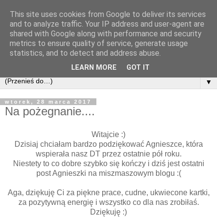
This site uses cookies from Google to deliver its services
and to analyze traffic. Your IP address and user-agent are
shared with Google along with performance and security
metrics to ensure quality of service, generate usage
statistics, and to detect and address abuse.
LEARN MORE
GOT IT
▼
wtorek, 28 marca 2017
Na pożegnanie....
Witajcie :)
Dzisiaj chciałam bardzo podziękować Agnieszce, która
wspierała nasz DT przez ostatnie pół roku.
Niestety to co dobre szybko się kończy i dziś jest ostatni
post Agnieszki na miszmaszowym blogu :(
Aga, dziękuję Ci za piękne prace, cudne, ukwiecone kartki,
za pozytywną energię i wszystko co dla nas zrobiłaś.
Dziękuję :)