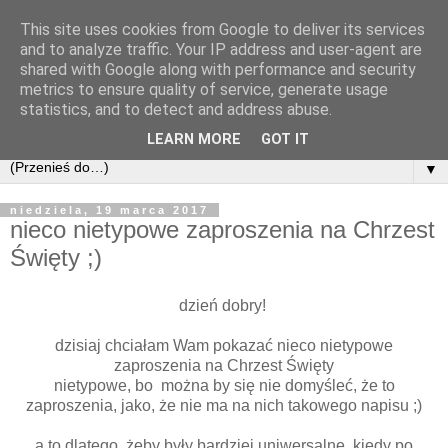
This site uses cookies from Google to deliver its services
and to analyze traffic. Your IP address and user-agent are
shared with Google along with performance and security
metrics to ensure quality of service, generate usage
statistics, and to detect and address abuse.
LEARN MORE
GOT IT
▼
niedziela, 19 marca 2017
nieco nietypowe zaproszenia na Chrzest
Święty ;)
dzień dobry!
dzisiaj chciałam Wam pokazać nieco nietypowe
zaproszenia na Chrzest Święty
nietypowe, bo można by się nie domyśleć, że to
zaproszenia, jako, że nie ma na nich takowego napisu ;)
a to dlatego, żeby były bardziej uniwersalne, kiedy po