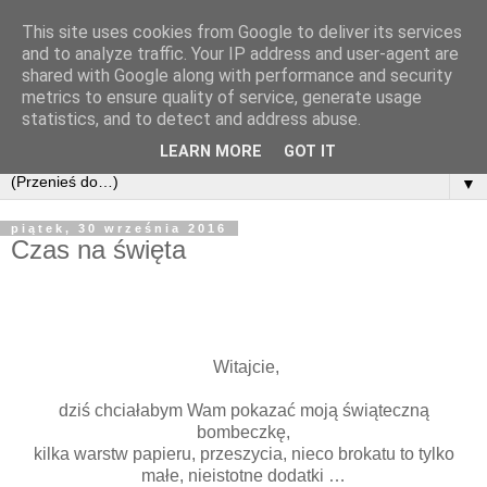
This site uses cookies from Google to deliver its services
and to analyze traffic. Your IP address and user-agent are
shared with Google along with performance and security
metrics to ensure quality of service, generate usage
statistics, and to detect and address abuse.
LEARN MORE
GOT IT
▼
piątek, 30 września 2016
Czas na święta
Witajcie,
dziś chciałabym Wam pokazać moją świąteczną
bombeczkę,
kilka warstw papieru, przeszycia, nieco brokatu to tylko
małe, nieistotne dodatki …