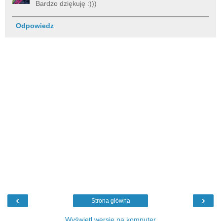
Bardzo dziękuję :)))
Odpowiedz
‹
›
Strona główna
Wyświetl wersję na komputer