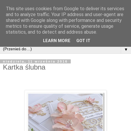
This site uses cookies from Google to deliver its services
and to analyze traffic. Your IP address and user-agent are
shared with Google along with performance and security
metrics to ensure quality of service, generate usage
statistics, and to detect and address abuse.
LEARN MORE
GOT IT
▼
niedziela, 11 września 2016
Kartka ślubna