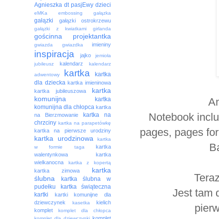
Agnieszka
dt pasjEwy
dzieci
eMKa
embossing
gałązka
gałązki
gałązki ostrokrzewu
gałązki z kwiatkami
girlanda
gościnna projektantka
imieniny
gwiazda
gwiazdka
inspiracja
jajko
jemioła
kalendarz
jubileusz
kalendarz
kartka
kartka
adwentowy
dla dziecka
kartka imieninowa
kartka
kartka jubileuszowa
komunijna
An
kartka
komunijna dla chłopca
kartka
Notebook includ
kartka na
na Bierzmowanie
chrzciny
kartka na parapetówkę
pages, pages for 
kartka na pierwsze urodziny
kartka urodzinowa
kartka
Ba
kartka
w formie taga
walentynkowa
kartka
wielkanocna
kartka z kopertą
kartka
kartka zimowa
Teraz
ślubna
kartka ślubna w
pudełku
kartka świąteczna
Jest tam 
kartki
kartki komunijne dla
dziewczynek
kielich
kasetka
pierw
komplet
komplet dla chłopca
komplet
komplet dla dziewczynki