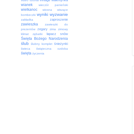
vintage
walentynka
video tutorial
wianek
wieczór panieński
wielkanoc
wiosna
wiszące
wyniki
wyzwanie
bombeczki
zaproszenie
zakładka
zawieszka
zawieszki do
zegary
prezentów
zima
zimowy
łapacz snów
klimat
zębatki
Święta Bożego Narodzenia
ślub
śnieżynki
ślubny komplet
świeca
świąteczna ozdoba
święta
życzenia