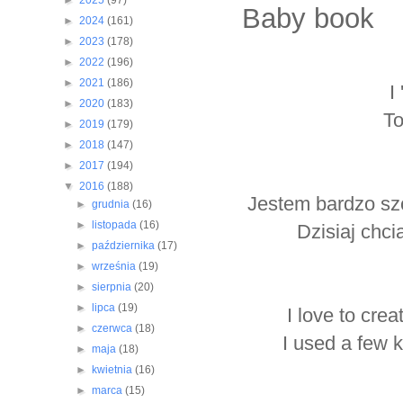
►
2025
(97)
Baby book
►
2024
(161)
►
2023
(178)
►
2022
(196)
►
2021
(186)
I
►
2020
(183)
To
►
2019
(179)
►
2018
(147)
►
2017
(194)
▼
2016
(188)
Jestem bardzo sz
►
grudnia
(16)
►
listopada
(16)
Dzisiaj chc
►
października
(17)
►
września
(19)
►
sierpnia
(20)
►
lipca
(19)
I love to cre
►
czerwca
(18)
I used a few 
►
maja
(18)
►
kwietnia
(16)
►
marca
(15)