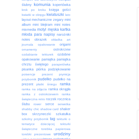
komunia
ślubny
kopertówka
księga gości
krok po kroku
kwiatuszki
kwiatki w okręgu
lato
layout
mechaniczne zegary
mini
album
mini blejtram
mini notes
motyl
męska kartka
mixmedia
młoda para
napisy
narożniki
notes
obrazek
okładka art
origami
journala
opakowanie
ostrokrzew
ornamenty
ozdobne
ozdabianie tekturek
opakowanie
pamiątka
pamiątka
chrztu świętego
parapetówka
pisanka
piórka
podziękowanie
poisencje
prezent
prymicja
pudełko
pudełko na
przybornik
ramka
prezent
płatki śniegu
ramka okrągła
ramka na zdjęcia
ramka z ostrokrzewem
ramka
roczek
rocznica
świąteczna
retro
ślubu
serce
rower
serwetka
shaker
shabby chic
shadow card
box
skrzyneczki
szkatułka
tag
szkolny przybornik
tekturki o
tematyce dziecięcej
tekturki
świąteczne
torebka papierowa
urodziny
torebki prezentowe