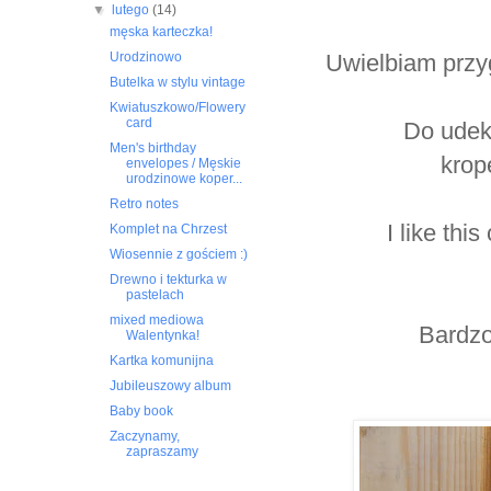
▼
lutego
(14)
męska karteczka!
Uwielbiam przyg
Urodzinowo
Butelka w stylu vintage
Kwiatuszkowo/Flowery
card
Do udek
Men's birthday
krop
envelopes / Męskie
urodzinowe koper...
Retro notes
I like thi
Komplet na Chrzest
Wiosennie z gościem :)
Drewno i tekturka w
pastelach
mixed mediowa
Bardzo 
Walentynka!
Kartka komunijna
Jubileuszowy album
Baby book
Zaczynamy,
zapraszamy