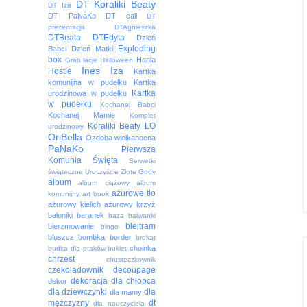
DT Koraliki Beaty
DT Iza
DT PaNaKo
DT call
DT
prezentacja
DTAgnieszka
DTBeata
DTEdyta
Dzień
Exploding
Babci
Dzień Matki
box
Hania
Gratulacje
Halloween
Ines
Iza
Hostie
Kartka
komunijna w pudełku
Kartka
Kartka
urodzinowa w pudełku
w pudełku
Kochanej Babci
Kochanej Mamie
Komplet
Koraliki Beaty
LO
urodzinowy
OriBella
Ozdoba wielkanocna
PaNaKo
Pierwsza
Komunia Święta
Serwetki
świąteczne
Uroczyście
Złote Gody
album
album ciążowy
album
ażurowe tło
komunijny
art book
ażurowy kielich
ażurowy krzyż
baloniki
baranek
baza
bałwanki
blejtram
bierzmowanie
bingo
bluszcz
bombka
border
brokat
choinka
budka dla ptaków
bukiet
chrzest
chusteczkownik
czekoladownik
decoupage
dekoracja
dla chłopca
dekor
dla dziewczynki
dla
dla mamy
mężczyzny
dt
dla nauczyciela