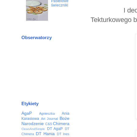
Pastelowe
świeczniki
I de
Tekturkowego b
Obserwatorzy
Etykiety
AgaP
Ania
Agnieszka
Boże
Karasiowa
Art Journal
Narodzenie
Chimera
C&S
DT AgaP
DT
CleanAndSimple
DT Hania
Chimera
DT Ines