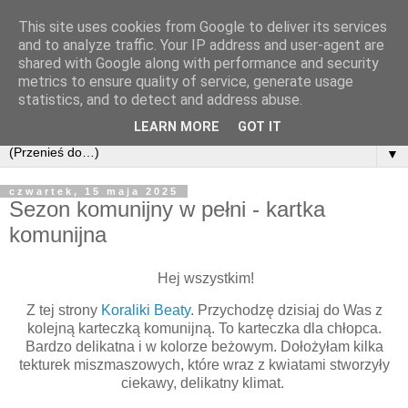
This site uses cookies from Google to deliver its services
and to analyze traffic. Your IP address and user-agent are
shared with Google along with performance and security
metrics to ensure quality of service, generate usage
statistics, and to detect and address abuse.
LEARN MORE
GOT IT
▼
czwartek, 15 maja 2025
Sezon komunijny w pełni - kartka
komunijna
Hej wszystkim!
Z tej strony
Koraliki Beaty
. Przychodzę dzisiaj do Was z
kolejną karteczką komunijną. To karteczka dla chłopca.
Bardzo delikatna i w kolorze beżowym. Dołożyłam kilka
tekturek miszmaszowych, które wraz z kwiatami stworzyły
ciekawy, delikatny klimat.