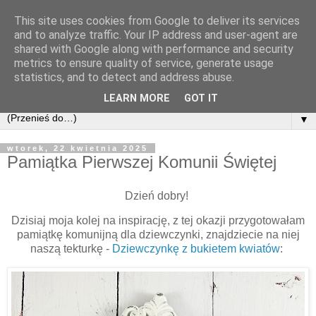
This site uses cookies from Google to deliver its services
and to analyze traffic. Your IP address and user-agent are
shared with Google along with performance and security
metrics to ensure quality of service, generate usage
statistics, and to detect and address abuse.
LEARN MORE
GOT IT
▼
wtorek, 22 kwietnia 2025
Pamiątka Pierwszej Komunii Świętej
Dzień dobry!
Dzisiaj moja kolej na inspirację, z tej okazji przygotowałam
pamiątkę komunijną dla dziewczynki, znajdziecie na niej
naszą tekturkę -
Dziewczynkę z bukietem kwiatów
: