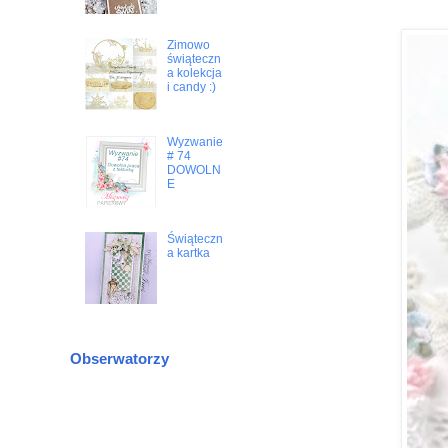
Zimowo
świąteczn
a kolekcja
i candy :)
Wyzwanie
# 74
DOWOLN
E
Świąteczn
a kartka
Obserwatorzy