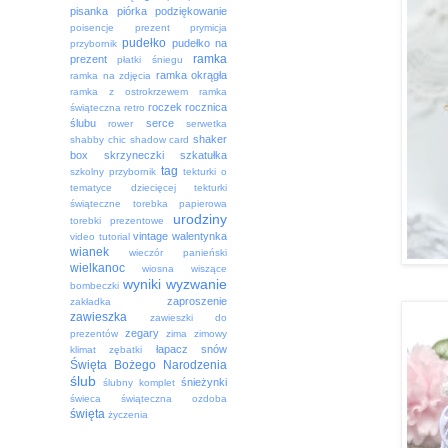
pisanka
piórka
podziękowanie
poisencje
prezent
prymicja
pudełko
pudełko na
przybornik
ramka
prezent
płatki śniegu
ramka okrągła
ramka na zdjęcia
ramka z ostrokrzewem
ramka
roczek
rocznica
świąteczna
retro
ślubu
serce
rower
serwetka
shaker
shabby chic
shadow card
box
skrzyneczki
szkatułka
tag
szkolny przybornik
tekturki o
tematyce dziecięcej
tekturki
świąteczne
torebka papierowa
urodziny
torebki prezentowe
vintage
walentynka
video tutorial
wianek
wieczór panieński
wielkanoc
wiosna
wiszące
wyniki
wyzwanie
bombeczki
zaproszenie
zakładka
zawieszka
zawieszki do
zegary
prezentów
zima
zimowy
łapacz snów
klimat
zębatki
Święta Bożego Narodzenia
ślub
śnieżynki
ślubny komplet
świeca
świąteczna ozdoba
święta
życzenia