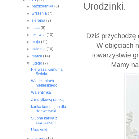
▼
2025
(97)
Urodzinki.
►
października
(6)
►
września
(7)
►
sierpnia
(9)
►
lipca
(6)
Dziś przychodzę 
►
czerwca
(13)
►
maja
(11)
W objęciach n
►
kwietnia
(10)
towarzystwie g
►
marca
(14)
Mamy nadz
▼
lutego
(7)
Pierwsza Komunia
Święta
W odcieniach
niebieskiego
Walentynka
Z motylkową ramką
kartka komunijna dla
dziewczynki
Ślubna kartka z
zawijaskami
Urodzinki.
►
stycznia
(14)