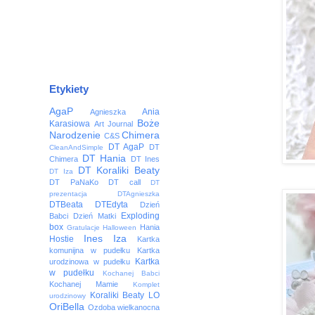
Etykiety
AgaP
Ania
Agnieszka
Boże
Karasiowa
Art Journal
Narodzenie
Chimera
C&S
DT AgaP
DT
CleanAndSimple
DT Hania
Chimera
DT Ines
DT Koraliki Beaty
DT Iza
DT PaNaKo
DT call
DT
prezentacja
DTAgnieszka
DTBeata
DTEdyta
Dzień
Exploding
Babci
Dzień Matki
box
Hania
Gratulacje
Halloween
Ines
Iza
Hostie
Kartka
komunijna w pudełku
Kartka
Kartka
urodzinowa w pudełku
w pudełku
Kochanej Babci
Kochanej Mamie
Komplet
Koraliki Beaty
LO
urodzinowy
OriBella
Ozdoba wielkanocna