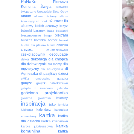
PaNaKo
Pierwsza
Komunia Święta
Serwetki
świąteczne
Uroczyście
Złote Gody
album
album ciążowy
album
ażurowe tło
komunijny
art book
ażurowy kielich
ażurowy krzyż
baloniki
baranek
baza
bałwanki
blejtram
bierzmowanie
bingo
bluszcz
bombka
border
brokat
choinka
budka dla ptaków
bukiet
chrzest
chusteczkownik
czekoladownik
decoupage
dekoracja
dla chłopca
dekor
dla dziewczynki
dla
dla mamy
mężczyzny
dt
dla nauczyciela
Agnieszka
dt pasjEwy
dzieci
eMKa
embossing
gałązka
gałązki
gałązki ostrokrzewu
gałązki z kwiatkami
girlanda
gościnna projektantka
imieniny
gwiazda
gwiazdka
inspiracja
jajko
jemioła
kalendarz
jubileusz
kalendarz
kartka
kartka
adwentowy
dla dziecka
kartka imieninowa
kartka
kartka jubileuszowa
komunijna
kartka