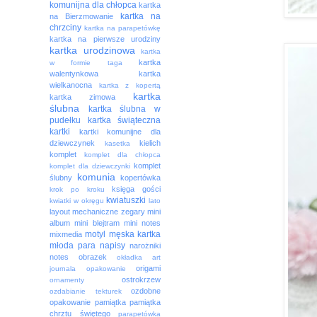
komunijna dla chłopca
kartka
kartka na
na Bierzmowanie
chrzciny
kartka na parapetówkę
kartka na pierwsze urodziny
kartka urodzinowa
kartka
kartka
w formie taga
walentynkowa
kartka
wielkanocna
kartka z kopertą
kartka
kartka zimowa
ślubna
kartka ślubna w
pudełku
kartka świąteczna
kartki
kartki komunijne dla
dziewczynek
kielich
kasetka
komplet
komplet dla chłopca
komplet
komplet dla dziewczynki
komunia
ślubny
kopertówka
księga gości
krok po kroku
kwiatuszki
kwiatki w okręgu
lato
layout
mechaniczne zegary
mini
album
mini blejtram
mini notes
motyl
męska kartka
mixmedia
młoda para
napisy
narożniki
notes
obrazek
okładka art
origami
journala
opakowanie
ostrokrzew
ornamenty
ozdobne
ozdabianie tekturek
opakowanie
pamiątka
pamiątka
chrztu świętego
parapetówka