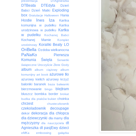
prezentacja
DTAgnieszka
DTBeata
DTEdyta
Dzień
Exploding
Babci
Dzień Matki
box
Hania
Gratulacje
Halloween
Ines
Iza
Hostie
Kartka
komunijna w pudełku
Kartka
Kartka
urodzinowa w pudełku
w pudełku
Kochanej Babci
Kochanej Mamie
Komplet
Koraliki Beaty
LO
urodzinowy
OriBella
Ozdoba wielkanocna
PaNaKo
Pierwsza
Komunia Święta
Serwetki
świąteczne
Uroczyście
Złote Gody
album
album ciążowy
album
ażurowe tło
komunijny
art book
ażurowy kielich
ażurowy krzyż
baloniki
baranek
baza
bałwanki
blejtram
bierzmowanie
bingo
bluszcz
bombka
border
brokat
choinka
budka dla ptaków
bukiet
chrzest
chusteczkownik
czekoladownik
decoupage
dekoracja
dla chłopca
dekor
dla dziewczynki
dla
dla mamy
mężczyzny
dt
dla nauczyciela
Agnieszka
dt pasjEwy
dzieci
eMKa
embossing
gałązka