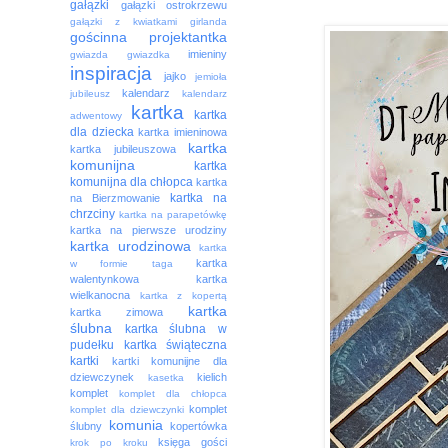
gałązki
gałązki ostrokrzewu
gałązki z kwiatkami
girlanda
gościnna projektantka
imieniny
gwiazda
gwiazdka
inspiracja
jajko
jemioła
kalendarz
jubileusz
kalendarz
kartka
kartka
adwentowy
dla dziecka
kartka imieninowa
kartka
kartka jubileuszowa
komunijna
kartka
komunijna dla chłopca
kartka
kartka na
na Bierzmowanie
chrzciny
kartka na parapetówkę
kartka na pierwsze urodziny
kartka urodzinowa
kartka
kartka
w formie taga
walentynkowa
kartka
wielkanocna
kartka z kopertą
kartka
kartka zimowa
ślubna
kartka ślubna w
pudełku
kartka świąteczna
kartki
kartki komunijne dla
dziewczynek
kielich
kasetka
komplet
komplet dla chłopca
komplet
komplet dla dziewczynki
komunia
ślubny
kopertówka
księga gości
krok po kroku