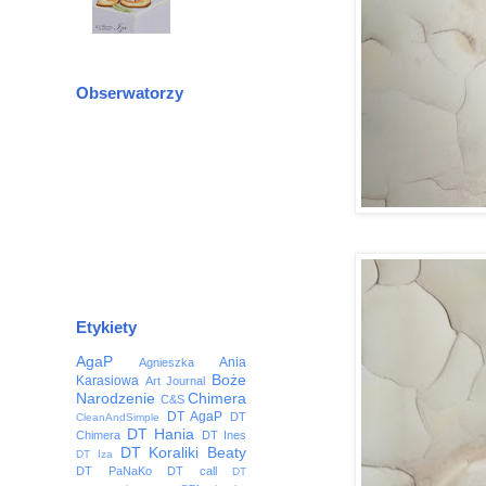
Obserwatorzy
Etykiety
AgaP
Ania
Agnieszka
Boże
Karasiowa
Art Journal
Narodzenie
Chimera
C&S
DT AgaP
DT
CleanAndSimple
DT Hania
Chimera
DT Ines
DT Koraliki Beaty
DT Iza
DT PaNaKo
DT call
DT