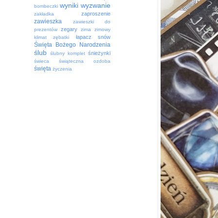
wyniki
wyzwanie
bombeczki
zaproszenie
zakładka
zawieszka
zawieszki do
zegary
prezentów
zima
zimowy
łapacz snów
klimat
zębatki
Święta Bożego Narodzenia
ślub
śnieżynki
ślubny komplet
świeca
świąteczna ozdoba
święta
życzenia