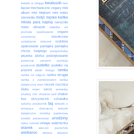
kwiatuszki
kwiatki w okręgu
lato
layout
mechaniczne zegary
mini
album
mini blejtram
mini notes
motyl
męska kartka
mixmedia
młoda para
napisy
narożniki
notes
obrazek
okładka art
origami
journala
opakowanie
ostrokrzew
ornamenty
ozdobne
ozdabianie tekturek
opakowanie
pamiątka
pamiątka
chrztu świętego
parapetówka
pisanka
piórka
podziękowanie
poisencje
prezent
prymicja
pudełko
pudełko na
przybornik
ramka
prezent
płatki śniegu
ramka okrągła
ramka na zdjęcia
ramka z ostrokrzewem
ramka
roczek
rocznica
świąteczna
retro
ślubu
serce
rower
serwetka
shaker
shabby chic
shadow card
box
skrzyneczki
szkatułka
tag
szkolny przybornik
tekturki o
tematyce dziecięcej
tekturki
świąteczne
torebka papierowa
urodziny
torebki prezentowe
vintage
walentynka
video tutorial
wianek
wieczór panieński
wielkanoc
wiosna
wiszące