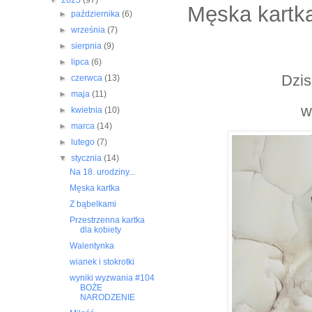
▼
2025
(97)
Męska kartk
►
października
(6)
►
września
(7)
►
sierpnia
(9)
►
lipca
(6)
Dzis
►
czerwca
(13)
►
maja
(11)
w
►
kwietnia
(10)
►
marca
(14)
►
lutego
(7)
▼
stycznia
(14)
Na 18. urodziny...
Męska kartka
Z bąbelkami
Przestrzenna kartka
dla kobiety
Walentynka
wianek i stokrotki
wyniki wyzwania #104
BOŻE
NARODZENIE