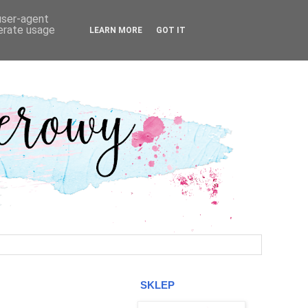
 user-agent
nerate usage
LEARN MORE
GOT IT
SKLEP