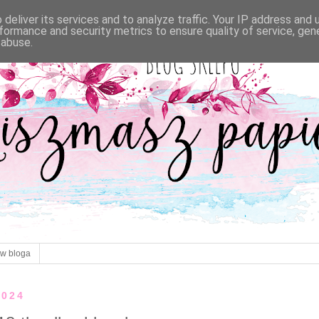
deliver its services and to analyze traffic. Your IP address and
formance and security metrics to ensure quality of service, ge
 abuse.
ów bloga
2024