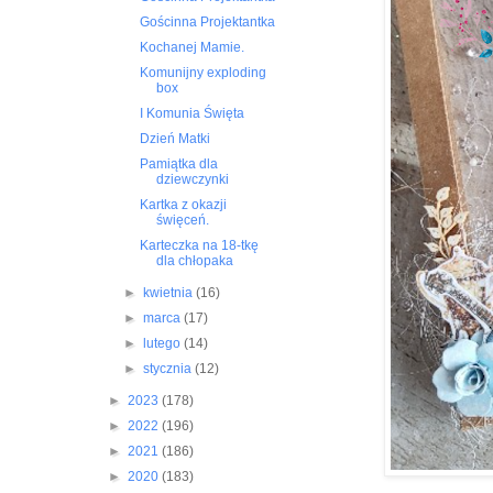
Gościnna Projektantka
Kochanej Mamie.
Komunijny exploding
box
I Komunia Święta
Dzień Matki
Pamiątka dla
dziewczynki
Kartka z okazji
święceń.
Karteczka na 18-tkę
dla chłopaka
►
kwietnia
(16)
►
marca
(17)
►
lutego
(14)
►
stycznia
(12)
►
2023
(178)
►
2022
(196)
►
2021
(186)
►
2020
(183)