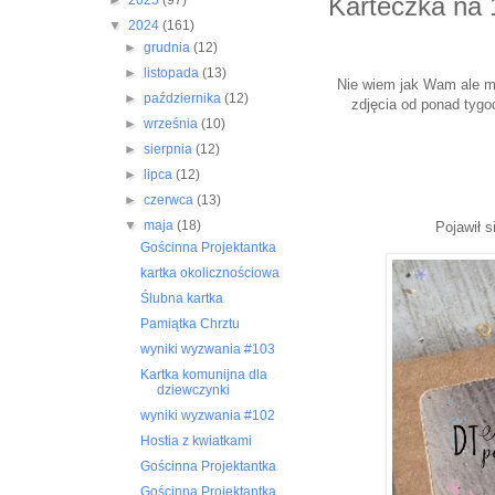
Karteczka na 
►
2025
(97)
▼
2024
(161)
►
grudnia
(12)
►
listopada
(13)
Nie wiem jak Wam ale mi
►
października
(12)
zdjęcia od ponad tyg
►
września
(10)
►
sierpnia
(12)
►
lipca
(12)
►
czerwca
(13)
▼
maja
(18)
Pojawił s
Gościnna Projektantka
kartka okolicznościowa
Ślubna kartka
Pamiątka Chrztu
wyniki wyzwania #103
Kartka komunijna dla
dziewczynki
wyniki wyzwania #102
Hostia z kwiatkami
Gościnna Projektantka
Gościnna Projektantka