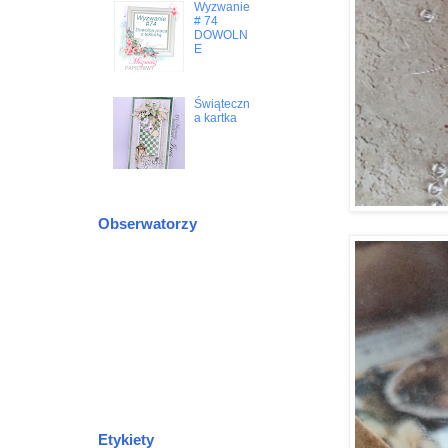
Wyzwanie
# 74
DOWOLN
E
Świąteczn
a kartka
Obserwatorzy
Etykiety