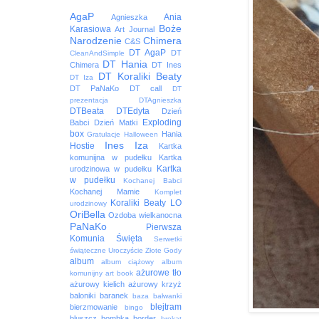
AgaP
Ania
Agnieszka
Boże
Karasiowa
Art Journal
Narodzenie
Chimera
C&S
DT AgaP
DT
CleanAndSimple
DT Hania
Chimera
DT Ines
DT Koraliki Beaty
DT Iza
DT PaNaKo
DT call
DT
prezentacja
DTAgnieszka
DTBeata
DTEdyta
Dzień
Exploding
Babci
Dzień Matki
box
Hania
Gratulacje
Halloween
Ines
Iza
Hostie
Kartka
komunijna w pudełku
Kartka
Kartka
urodzinowa w pudełku
w pudełku
Kochanej Babci
Kochanej Mamie
Komplet
Koraliki Beaty
LO
urodzinowy
OriBella
Ozdoba wielkanocna
PaNaKo
Pierwsza
Komunia Święta
Serwetki
świąteczne
Uroczyście
Złote Gody
album
album ciążowy
album
ażurowe tło
komunijny
art book
ażurowy kielich
ażurowy krzyż
baloniki
baranek
baza
bałwanki
blejtram
bierzmowanie
bingo
bluszcz
bombka
border
brokat