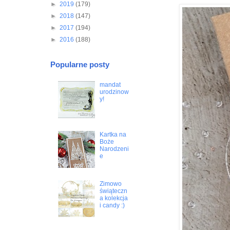
►
2019
(179)
►
2018
(147)
►
2017
(194)
►
2016
(188)
Popularne posty
mandat
urodzinow
y!
Kartka na
Boże
Narodzeni
e
Zimowo
świąteczn
a kolekcja
i candy :)