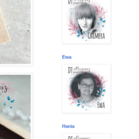
Ewa
Hania