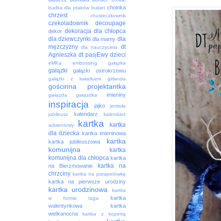
choinka
budka dla ptaków
bukiet
chrzest
chusteczkownik
czekoladownik
decoupage
dekoracja
dla chłopca
dekor
dla dziewczynki
dla
dla mamy
mężczyzny
dt
dla nauczyciela
Agnieszka
dt pasjEwy
dzieci
eMKa
embossing
gałązka
gałązki
gałązki ostrokrzewu
gałązki z kwiatkami
girlanda
gościnna projektantka
imieniny
gwiazda
gwiazdka
inspiracja
jajko
jemioła
kalendarz
jubileusz
kalendarz
kartka
kartka
adwentowy
dla dziecka
kartka imieninowa
kartka
kartka jubileuszowa
komunijna
kartka
komunijna dla chłopca
kartka
kartka na
na Bierzmowanie
chrzciny
kartka na parapetówkę
kartka na pierwsze urodziny
kartka urodzinowa
kartka
kartka
w formie taga
walentynkowa
kartka
wielkanocna
kartka z kopertą