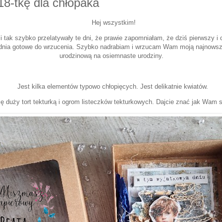
18-tkę dla chłopaka
Hej wszystkim!
 tak szybko przelatywały te dni, że prawie zapomniałam, że dziś pierwszy i c
odnia gotowe do wrzucenia. Szybko nadrabiam i wrzucam Wam moją najnowszą 
urodzinową na osiemnaste urodziny.
Jest kilka elementów typowo chłopięcych. Jest delikatnie kwiatów.
ię duży tort tekturką i ogrom listeczków tekturkowych. Dajcie znać jak Wam 