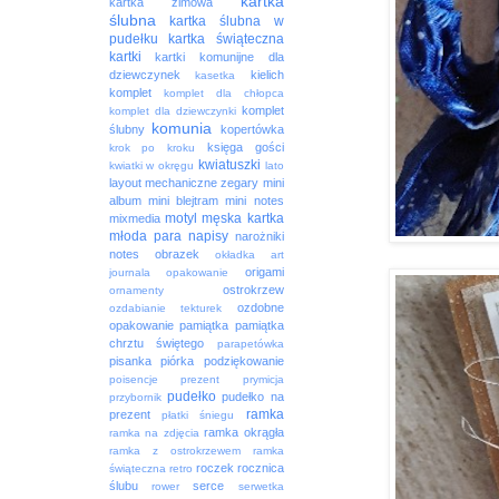
kartka
kartka zimowa
ślubna
kartka ślubna w
pudełku
kartka świąteczna
kartki
kartki komunijne dla
dziewczynek
kielich
kasetka
komplet
komplet dla chłopca
komplet
komplet dla dziewczynki
komunia
ślubny
kopertówka
księga gości
krok po kroku
kwiatuszki
kwiatki w okręgu
lato
layout
mechaniczne zegary
mini
album
mini blejtram
mini notes
motyl
męska kartka
mixmedia
młoda para
napisy
narożniki
notes
obrazek
okładka art
origami
journala
opakowanie
ostrokrzew
ornamenty
ozdobne
ozdabianie tekturek
opakowanie
pamiątka
pamiątka
chrztu świętego
parapetówka
pisanka
piórka
podziękowanie
poisencje
prezent
prymicja
pudełko
pudełko na
przybornik
ramka
prezent
płatki śniegu
ramka okrągła
ramka na zdjęcia
ramka z ostrokrzewem
ramka
roczek
rocznica
świąteczna
retro
ślubu
serce
rower
serwetka