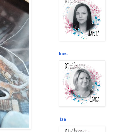
Ines
Iza