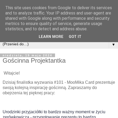
This site uses cookies from Google to deliver its services
and to analyze traffic. Your IP address and user-agent are
shared with Google along with performance and security
metrics to ensure quality of service, generate usage
statistics, and to detect and address abuse.
LEARN MORE
GOT IT
▼
niedziela, 19 maja 2024
Gościnna Projektantka
Witajcie!
Dzisiaj finalistka wyzwania #101 - MooMika Card prezentuje
swoją kolejną inspirację gościnną. Zapraszamy do
obejrzenia tej pięknej pracy:
Urodzinki przyjaciółki to bardzo ważny moment w życiu
zerówkowicza - przygotowanie prezentu to bardzo