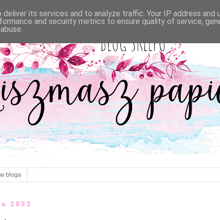
deliver its services and to analyze traffic. Your IP address and
formance and security metrics to ensure quality of service, ge
 abuse.
ów bloga
ia 2023