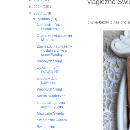
Magiczne Świ
►
2025
(97)
►
2024
(161)
▼
2023
(178)
▼
grudnia
(13)
chyba każdy z nas chcia
Niebieskie Boże
Narodzenie
Ciągle w światecznym
klimacie
Zawieszki na prezenty
- ostatnia chwila
przed Wigilią
Wesołych Świąt
wyzwanie #99 -
DOWOLNE
Ulepimy dziś
bałwana.....
Wesołych Świąt.
Kartka świąteczna
kartka świąteczna
asymetryczna
Magiczne Święta
Świąteczny wianek
Świąteczne