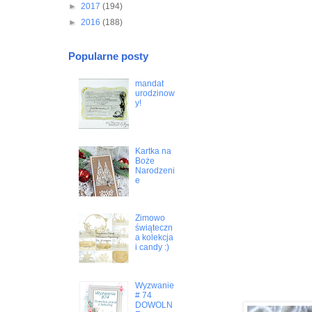
►
2017
(194)
►
2016
(188)
Popularne posty
mandat
urodzinow
y!
Kartka na
Boże
Narodzeni
e
Zimowo
świąteczn
a kolekcja
i candy :)
Wyzwanie
# 74
DOWOLN