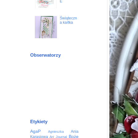
E
Świąteczn
a kartka
Obserwatorzy
Etykiety
AgaP
Ania
Agnieszka
Boże
Karasiowa
Art Journal