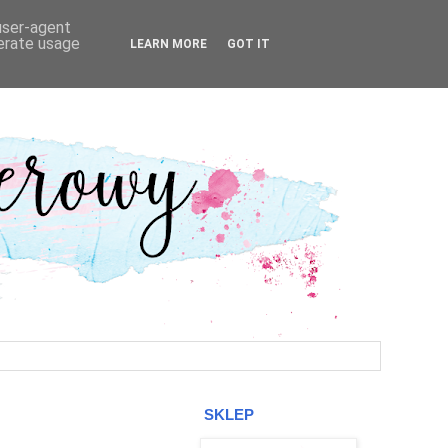
 user-agent
nerate usage
LEARN MORE
GOT IT
SKLEP