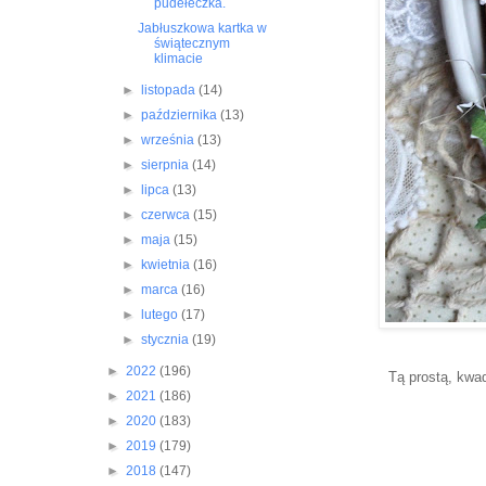
pudełeczka.
Jabłuszkowa kartka w
świątecznym
klimacie
►
listopada
(14)
►
października
(13)
►
września
(13)
►
sierpnia
(14)
►
lipca
(13)
►
czerwca
(15)
►
maja
(15)
►
kwietnia
(16)
►
marca
(16)
►
lutego
(17)
►
stycznia
(19)
►
2022
(196)
Tą prostą, kwa
►
2021
(186)
►
2020
(183)
►
2019
(179)
►
2018
(147)