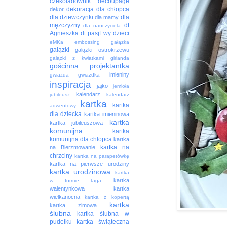
czekoladownik
decoupage
dekoracja
dla chłopca
dekor
dla dziewczynki
dla
dla mamy
mężczyzny
dt
dla nauczyciela
Agnieszka
dt pasjEwy
dzieci
eMKa
embossing
gałązka
gałązki
gałązki ostrokrzewu
gałązki z kwiatkami
girlanda
gościnna projektantka
imieniny
gwiazda
gwiazdka
inspiracja
jajko
jemioła
kalendarz
jubileusz
kalendarz
kartka
kartka
adwentowy
dla dziecka
kartka imieninowa
kartka
kartka jubileuszowa
komunijna
kartka
komunijna dla chłopca
kartka
kartka na
na Bierzmowanie
chrzciny
kartka na parapetówkę
kartka na pierwsze urodziny
kartka urodzinowa
kartka
kartka
w formie taga
walentynkowa
kartka
wielkanocna
kartka z kopertą
kartka
kartka zimowa
ślubna
kartka ślubna w
pudełku
kartka świąteczna