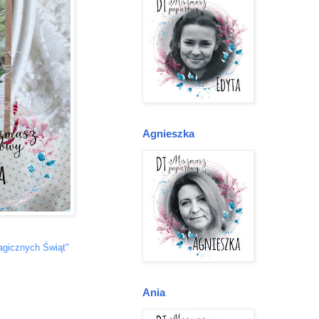
Agnieszka
gicznych Świąt"
Ania