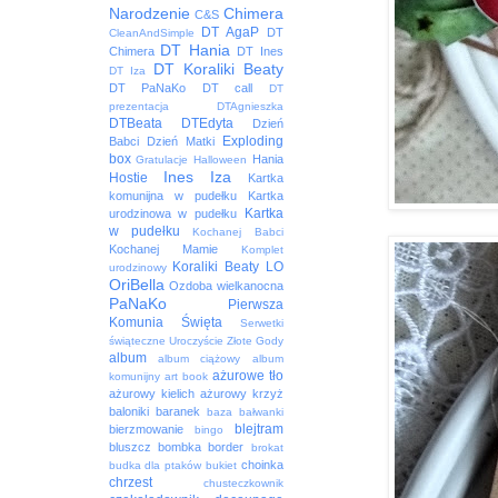
Narodzenie
Chimera
C&S
DT AgaP
DT
CleanAndSimple
DT Hania
Chimera
DT Ines
DT Koraliki Beaty
DT Iza
DT PaNaKo
DT call
DT
prezentacja
DTAgnieszka
DTBeata
DTEdyta
Dzień
Exploding
Babci
Dzień Matki
box
Hania
Gratulacje
Halloween
Ines
Iza
Hostie
Kartka
komunijna w pudełku
Kartka
Kartka
urodzinowa w pudełku
w pudełku
Kochanej Babci
Kochanej Mamie
Komplet
Koraliki Beaty
LO
urodzinowy
OriBella
Ozdoba wielkanocna
PaNaKo
Pierwsza
Komunia Święta
Serwetki
świąteczne
Uroczyście
Złote Gody
album
album ciążowy
album
ażurowe tło
komunijny
art book
ażurowy kielich
ażurowy krzyż
baloniki
baranek
baza
bałwanki
blejtram
bierzmowanie
bingo
bluszcz
bombka
border
brokat
choinka
budka dla ptaków
bukiet
chrzest
chusteczkownik