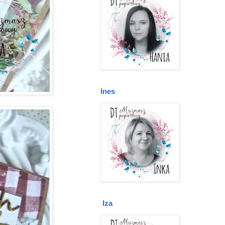
Ines
Iza