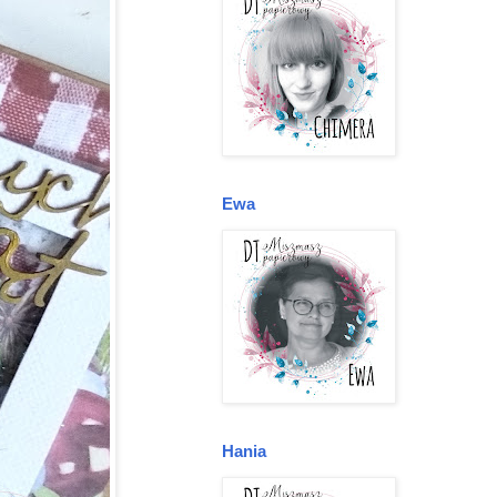
Ewa
Hania