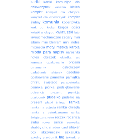
kartki
kartki komunijne dla
dziewczynek
kielich
kasetka
komplet
komplet dla chłopca
komplet
komplet dla dziewczynki
komunia
ślubny
kopertówka
księga gości
krok po kroku
kwiatuszki
kwiatki w okręgu
lato
layout
mechaniczne zegary
mini
album
mini blejtram
mini notes
motyl
męska kartka
mixmedia
młoda para
napisy
narożniki
notes
obrazek
okładka art
origami
journala
opakowanie
ostrokrzew
ornamenty
ozdobne
ozdabianie tekturek
opakowanie
pamiątka
pamiątka
chrztu świętego
parapetówka
pisanka
piórka
podziękowanie
poisencje
prezent
prymicja
pudełko
pudełko na
przybornik
ramka
prezent
płatki śniegu
ramka okrągła
ramka na zdjęcia
ramka z ostrokrzewem
ramka
roczek
rocznica
świąteczna
retro
ślubu
serce
rower
serwetka
shaker
shabby chic
shadow card
box
skrzyneczki
szkatułka
tag
szkolny przybornik
tekturki o