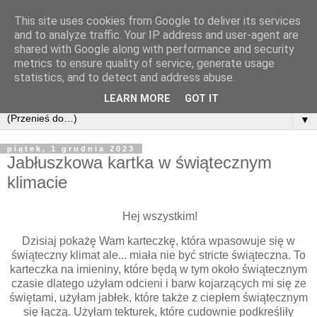
This site uses cookies from Google to deliver its services
and to analyze traffic. Your IP address and user-agent are
shared with Google along with performance and security
metrics to ensure quality of service, generate usage
statistics, and to detect and address abuse.
LEARN MORE
GOT IT
▼
piątek, 1 grudnia 2023
Jabłuszkowa kartka w świątecznym
klimacie
Hej wszystkim!
Dzisiaj pokażę Wam karteczkę, która wpasowuje się w
świąteczny klimat ale... miała nie być stricte świąteczna. To
karteczka na imieniny, które będą w tym około świątecznym
czasie dlatego użyłam odcieni i barw kojarzących mi się ze
świętami, użyłam jabłek, które także z ciepłem świątecznym
się łączą. Użyłam tekturek, które cudownie podkreśliły