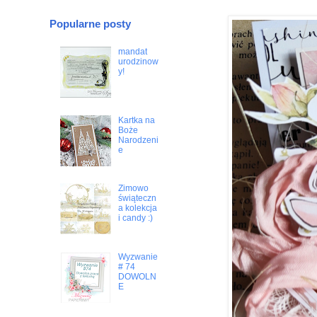
Popularne posty
mandat
urodzinow
y!
Kartka na
Boże
Narodzeni
e
Zimowo
świąteczn
a kolekcja
i candy :)
Wyzwanie
# 74
DOWOLN
E