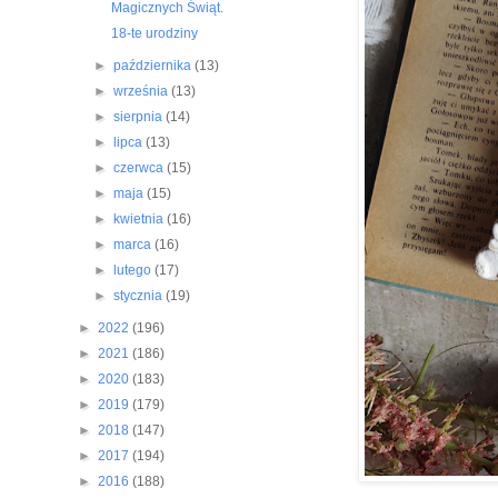
Magicznych Świąt.
18-te urodziny
►
października
(13)
►
września
(13)
►
sierpnia
(14)
►
lipca
(13)
►
czerwca
(15)
►
maja
(15)
►
kwietnia
(16)
►
marca
(16)
►
lutego
(17)
►
stycznia
(19)
►
2022
(196)
►
2021
(186)
►
2020
(183)
►
2019
(179)
►
2018
(147)
►
2017
(194)
►
2016
(188)