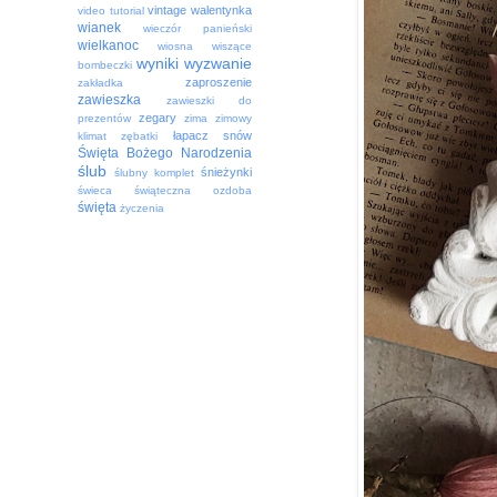
vintage
walentynka
video tutorial
wianek
wieczór panieński
wielkanoc
wiosna
wiszące
wyniki
wyzwanie
bombeczki
zaproszenie
zakładka
zawieszka
zawieszki do
zegary
prezentów
zima
zimowy
łapacz snów
klimat
zębatki
Święta Bożego Narodzenia
ślub
śnieżynki
ślubny komplet
świeca
świąteczna ozdoba
święta
życzenia