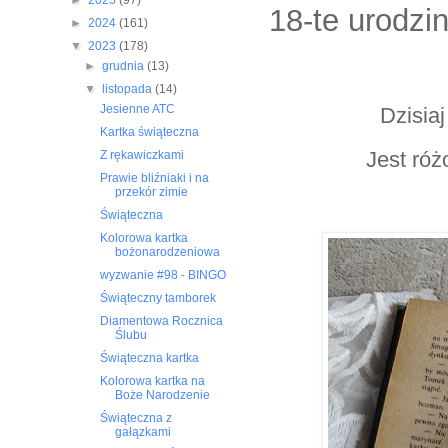
►
2025
(97)
18-te urodzi
►
2024
(161)
▼
2023
(178)
►
grudnia
(13)
▼
listopada
(14)
Jesienne ATC
Dzisia
Kartka świąteczna
Jest róż
Z rękawiczkami
Prawie bliźniaki i na
przekór zimie
Świąteczna
Kolorowa kartka
bożonarodzeniowa
wyzwanie #98 - BINGO
Świąteczny tamborek
Diamentowa Rocznica
Ślubu
Świąteczna kartka
Kolorowa kartka na
Boże Narodzenie
Świąteczna z
gałązkami