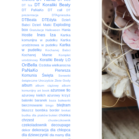
DT Koraliki Beaty
DT Iza
DT PaNaKo
DT call
DT
prezentacja
DTAgnieszka
DTBeata
DTEdyta
Dzień
Exploding
Babci
Dzień Matki
box
Hania
Gratulacje
Halloween
Ines
Iza
Hostie
Kartka
komunijna w pudełku
Kartka
Kartka
urodzinowa w pudełku
w pudełku
Kochanej Babci
Kochanej Mamie
Komplet
Koraliki Beaty
LO
urodzinowy
OriBella
Ozdoba wielkanocna
PaNaKo
Pierwsza
Komunia Święta
Serwetki
świąteczne
Uroczyście
Złote Gody
album
album ciążowy
album
ażurowe tło
komunijny
art book
ażurowy kielich
ażurowy krzyż
baloniki
baranek
baza
bałwanki
blejtram
bierzmowanie
bingo
bluszcz
bombka
border
brokat
choinka
budka dla ptaków
bukiet
chrzest
chusteczkownik
czekoladownik
decoupage
dekoracja
dla chłopca
dekor
dla dziewczynki
dla
dla mamy