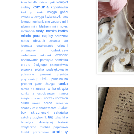
komplet
komplet dla dziewczynki
komunia
ślubny
kopertówka
księga gości
krok po kroku
kwiatuszki
kwiatki w okręgu
lato
layout
mechaniczne zegary
mini
album
mini blejtram
mini notes
motyl
męska kartka
mixmedia
młoda para
napisy
narożniki
notes
obrazek
okładka art
origami
journala
opakowanie
ostrokrzew
ornamenty
ozdobne
ozdabianie tekturek
opakowanie
pamiątka
pamiątka
chrztu świętego
parapetówka
pisanka
piórka
podziękowanie
poisencje
prezent
prymicja
pudełko
pudełko na
przybornik
ramka
prezent
płatki śniegu
ramka okrągła
ramka na zdjęcia
ramka z ostrokrzewem
ramka
roczek
rocznica
świąteczna
retro
ślubu
serce
rower
serwetka
shaker
shabby chic
shadow card
box
skrzyneczki
szkatułka
tag
szkolny przybornik
tekturki o
tematyce dziecięcej
tekturki
świąteczne
torebka papierowa
urodziny
torebki prezentowe