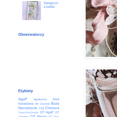
Świąteczn
a kartka
Obserwatorzy
Etykiety
AgaP
Ania
Agnieszka
Boże
Karasiowa
Art Journal
Narodzenie
Chimera
C&S
DT AgaP
DT
CleanAndSimple
DT Hania
Chimera
DT Ines