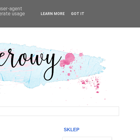
 user-agent
nerate usage
LEARN MORE
GOT IT
SKLEP