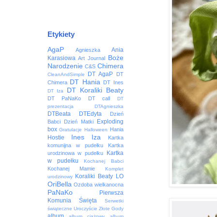
Etykiety
AgaP
Ania
Agnieszka
Boże
Karasiowa
Art Journal
Narodzenie
Chimera
C&S
DT AgaP
DT
CleanAndSimple
DT Hania
Chimera
DT Ines
DT Koraliki Beaty
DT Iza
DT PaNaKo
DT call
DT
prezentacja
DTAgnieszka
DTBeata
DTEdyta
Dzień
Exploding
Babci
Dzień Matki
box
Hania
Gratulacje
Halloween
Ines
Iza
Hostie
Kartka
komunijna w pudełku
Kartka
Kartka
urodzinowa w pudełku
w pudełku
Kochanej Babci
Kochanej Mamie
Komplet
Koraliki Beaty
LO
urodzinowy
OriBella
Ozdoba wielkanocna
PaNaKo
Pierwsza
Komunia Święta
Serwetki
świąteczne
Uroczyście
Złote Gody
album
album ciążowy
album