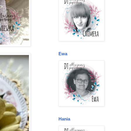
Ewa
Hania