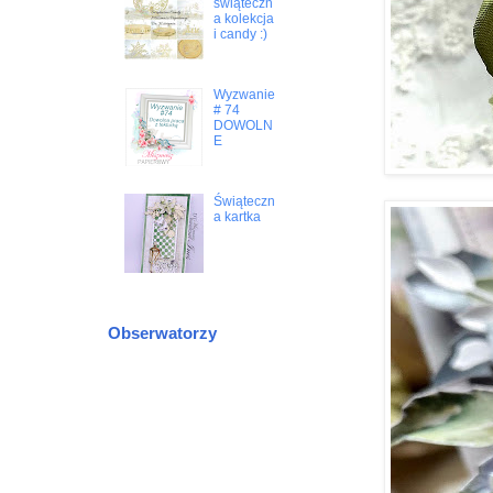
świąteczn
a kolekcja
i candy :)
Wyzwanie
# 74
DOWOLN
E
Świąteczn
a kartka
Obserwatorzy