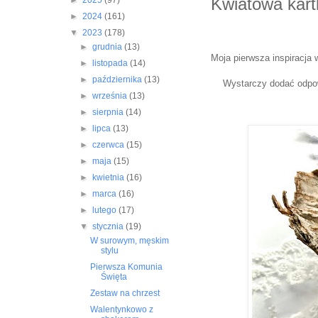
Kwiatowa kart
►
2025
(97)
►
2024
(161)
▼
2023
(178)
►
grudnia
(13)
Moja pierwsza inspiracja
►
listopada
(14)
►
października
(13)
Wystarczy dodać odpowi
►
września
(13)
►
sierpnia
(14)
►
lipca
(13)
►
czerwca
(15)
►
maja
(15)
►
kwietnia
(16)
►
marca
(16)
►
lutego
(17)
▼
stycznia
(19)
W surowym, męskim
stylu
Pierwsza Komunia
Święta
Zestaw na chrzest
Walentynkowo z