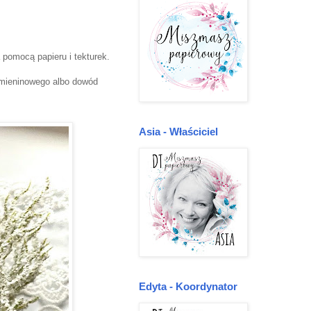
pomocą papieru i tekturek.
 imieninowego albo dowód
Asia - Właściciel
Edyta - Koordynator