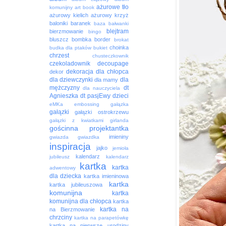
ażurowe tło
komunijny
art book
ażurowy kielich
ażurowy krzyż
baloniki
baranek
baza
bałwanki
blejtram
bierzmowanie
bingo
bluszcz
bombka
border
brokat
choinka
budka dla ptaków
bukiet
chrzest
chusteczkownik
czekoladownik
decoupage
dekoracja
dla chłopca
dekor
dla dziewczynki
dla
dla mamy
mężczyzny
dt
dla nauczyciela
Agnieszka
dt pasjEwy
dzieci
eMKa
embossing
gałązka
gałązki
gałązki ostrokrzewu
gałązki z kwiatkami
girlanda
gościnna projektantka
imieniny
gwiazda
gwiazdka
inspiracja
jajko
jemioła
kalendarz
jubileusz
kalendarz
kartka
kartka
adwentowy
dla dziecka
kartka imieninowa
kartka
kartka jubileuszowa
komunijna
kartka
komunijna dla chłopca
kartka
kartka na
na Bierzmowanie
chrzciny
kartka na parapetówkę
kartka na pierwsze urodziny