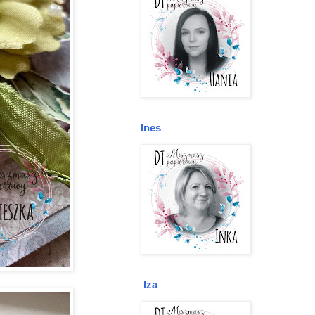
Ines
Iza