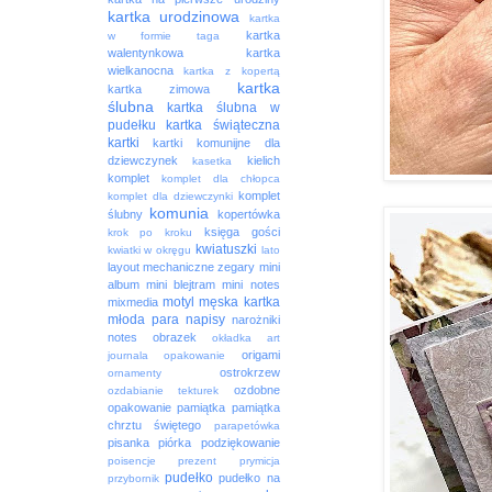
kartka urodzinowa
kartka
kartka
w formie taga
walentynkowa
kartka
wielkanocna
kartka z kopertą
kartka
kartka zimowa
ślubna
kartka ślubna w
pudełku
kartka świąteczna
kartki
kartki komunijne dla
dziewczynek
kielich
kasetka
komplet
komplet dla chłopca
komplet
komplet dla dziewczynki
komunia
ślubny
kopertówka
księga gości
krok po kroku
kwiatuszki
kwiatki w okręgu
lato
layout
mechaniczne zegary
mini
album
mini blejtram
mini notes
motyl
męska kartka
mixmedia
młoda para
napisy
narożniki
notes
obrazek
okładka art
origami
journala
opakowanie
ostrokrzew
ornamenty
ozdobne
ozdabianie tekturek
opakowanie
pamiątka
pamiątka
chrztu świętego
parapetówka
pisanka
piórka
podziękowanie
poisencje
prezent
prymicja
pudełko
pudełko na
przybornik