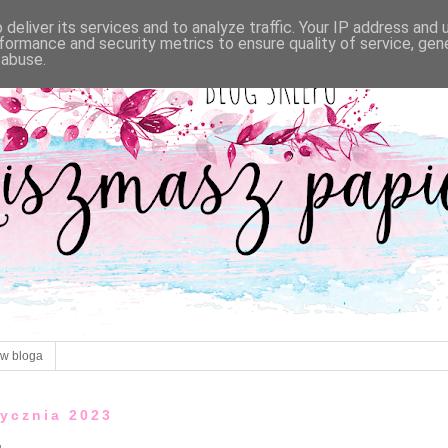
deliver its services and to analyze traffic. Your IP address and
formance and security metrics to ensure quality of service, ge
 abuse.
ów bloga
tycznia 2023