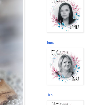
Ines
Iza