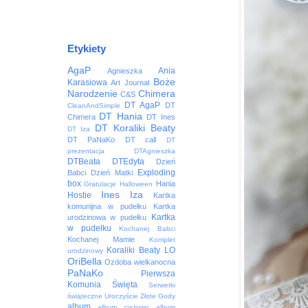
Etykiety
AgaP
Ania
Agnieszka
Boże
Karasiowa
Art Journal
Narodzenie
Chimera
C&S
DT AgaP
DT
CleanAndSimple
DT Hania
Chimera
DT Ines
DT Koraliki Beaty
DT Iza
DT PaNaKo
DT call
DT
prezentacja
DTAgnieszka
DTBeata
DTEdyta
Dzień
Exploding
Babci
Dzień Matki
box
Hania
Gratulacje
Halloween
Ines
Iza
Hostie
Kartka
komunijna w pudełku
Kartka
Kartka
urodzinowa w pudełku
w pudełku
Kochanej Babci
Kochanej Mamie
Komplet
Koraliki Beaty
LO
urodzinowy
OriBella
Ozdoba wielkanocna
PaNaKo
Pierwsza
Komunia Święta
Serwetki
świąteczne
Uroczyście
Złote Gody
album
album ciążowy
album