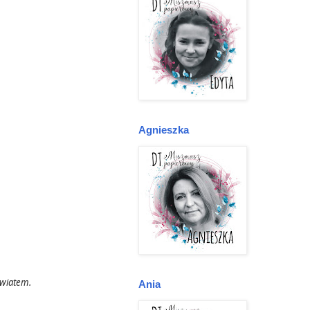
Agnieszka
światem.
Ania