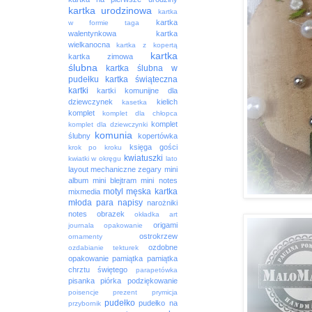
kartka urodzinowa
kartka
kartka
w formie taga
walentynkowa
kartka
wielkanocna
kartka z kopertą
kartka
kartka zimowa
ślubna
kartka ślubna w
pudełku
kartka świąteczna
kartki
kartki komunijne dla
dziewczynek
kielich
kasetka
komplet
komplet dla chłopca
komplet
komplet dla dziewczynki
komunia
ślubny
kopertówka
księga gości
krok po kroku
kwiatuszki
kwiatki w okręgu
lato
layout
mechaniczne zegary
mini
album
mini blejtram
mini notes
motyl
męska kartka
mixmedia
młoda para
napisy
narożniki
notes
obrazek
okładka art
origami
journala
opakowanie
ostrokrzew
ornamenty
ozdobne
ozdabianie tekturek
opakowanie
pamiątka
pamiątka
chrztu świętego
parapetówka
pisanka
piórka
podziękowanie
poisencje
prezent
prymicja
pudełko
pudełko na
przybornik