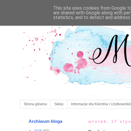
This site uses cookies from Google to 
are shared with Google along with per
statistics, and to detect and address
Strona główna
Sklep
Informacje dla Klientów i Użytkownik
Archiwum bloga
wtorek, 17 sty