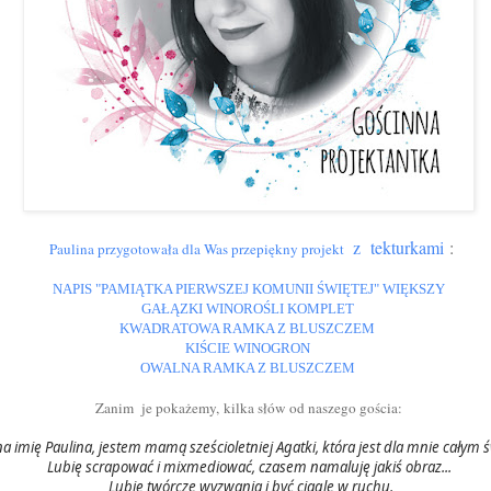
z tekturkami
:
Paulina przygotowała dla Was przepiękny projekt
NAPIS "PAMIĄTKA PIERWSZEJ KOMUNII ŚWIĘTEJ" WIĘKSZY
GAŁĄZKI WINOROŚLI KOMPLET
KWADRATOWA RAMKA Z BLUSZCZEM
KIŚCIE WINOGRON
OWALNA RAMKA Z BLUSZCZEM
Zanim je pokażemy,
k
ilka słów od naszego gościa:
 imię Paulina, jestem mamą sześcioletniej Agatki, która jest dla mnie całym 
Lubię scrapować i mixmediować, czasem namaluję jakiś obraz...
Lubię twórcze wyzwania i być ciągle w ruchu.