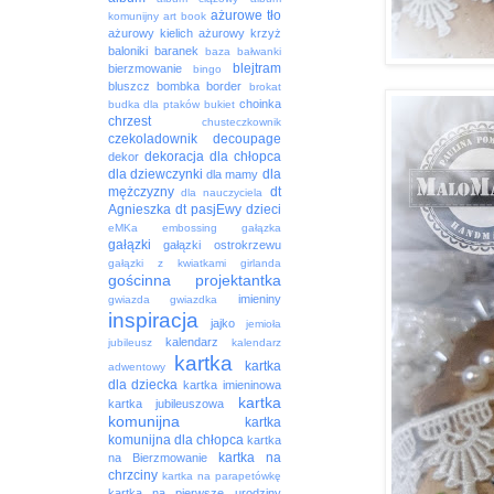
ażurowe tło
komunijny
art book
ażurowy kielich
ażurowy krzyż
baloniki
baranek
baza
bałwanki
blejtram
bierzmowanie
bingo
bluszcz
bombka
border
brokat
choinka
budka dla ptaków
bukiet
chrzest
chusteczkownik
czekoladownik
decoupage
dekoracja
dla chłopca
dekor
dla dziewczynki
dla
dla mamy
mężczyzny
dt
dla nauczyciela
Agnieszka
dt pasjEwy
dzieci
eMKa
embossing
gałązka
gałązki
gałązki ostrokrzewu
gałązki z kwiatkami
girlanda
gościnna projektantka
imieniny
gwiazda
gwiazdka
inspiracja
jajko
jemioła
kalendarz
jubileusz
kalendarz
kartka
kartka
adwentowy
dla dziecka
kartka imieninowa
kartka
kartka jubileuszowa
komunijna
kartka
komunijna dla chłopca
kartka
kartka na
na Bierzmowanie
chrzciny
kartka na parapetówkę
kartka na pierwsze urodziny