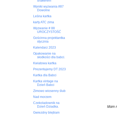
shakerem
Wyniki wyzwania #87
Dowolne
Leśna kartka
karty ATC zima
Wyzwanie # 88
UROCZYSTOŚĆ
Gościnna projektantka
stycznia
Kalendarz 2023
Opakowanie na
słodkości dla babci.
Kwiatowa kartka
Prezentujemy DT 2023
Kartka dla Babci
Kartka vintage na
Dzień Babci
Zimowo wiosenny ślub
Nad morzem
Czekoladownik na
Mam na
Dzień Dziadka.
Gwiezdny blejtram