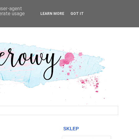
 user-agent
nerate usage
LEARN MORE
GOT IT
SKLEP