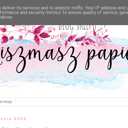
deliver its services and to analyze traffic. Your IP address and
formance and security metrics to ensure quality of service, ge
 abuse.
ów bloga
cznia 2023