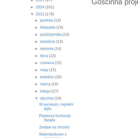
Gościnna proj
►
2025
(97)
►
2024
(161)
▼
2023
(178)
►
grudnia
(13)
►
listopada
(14)
►
października
(13)
►
września
(13)
►
sierpnia
(14)
►
lipca
(13)
►
czerwca
(15)
►
maja
(15)
►
kwietnia
(16)
►
marca
(16)
►
lutego
(17)
▼
stycznia
(19)
W surowym, męskim
stylu
Pierwsza Komunia
Święta
Zestaw na chrzest
Walentynkowo z