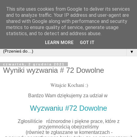
This site uses cookies from Google to deliver its services
and to analyze traffic. Your IP address and user-agent are
shared with Google along with performance and security
metrics to ensure quality of service, generate usage
statistics, and to detect and address abuse.
LEARN MORE
GOT IT
▼
czwartek, 2 grudnia 2021
Wyniki wyzwania # 72 Dowolne
Witajcie Kochani :)
Bardzo Wam dziękujemy za udział w
Wyzwaniu #72
Dowolne
Zgłosiliście różnorodne i piękne prace, które z
przyjemnością obejrzeliśmy
(również te zgłaszane w komentarzach -