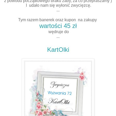
z powodu początkowego braku żaby, za co przepraszamy )
I udało nam się wyłonić zwycięzcę.
...
Tym razem banerek oraz kupon na zakupy
wartości 45 zł
wędruje do
...
KartOlki